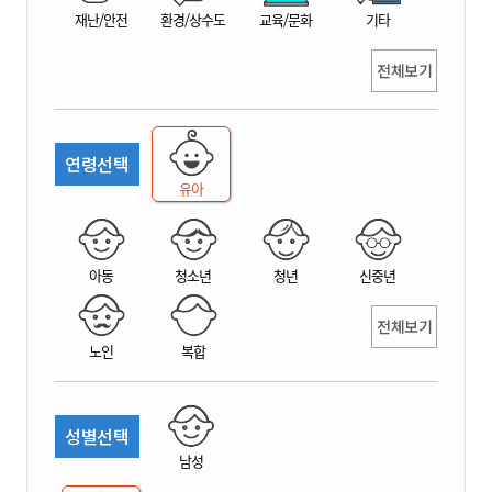
재난/안전
환경/상수도
교육/문화
기타
전체보기
연령선택
유아
아동
청소년
청년
신중년
전체보기
노인
복합
성별선택
남성