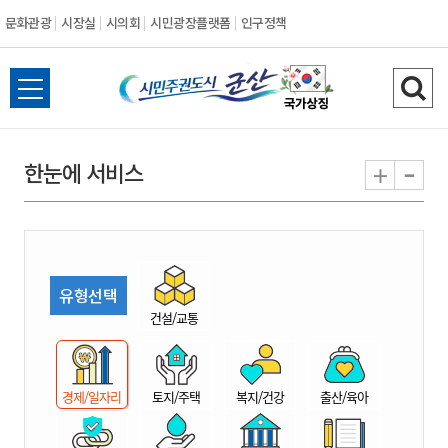
문화관광
시장실
시의회
시민광장플랫폼
인구정책
시
전
검
민
체
색
메
하
-
+
한눈에 서비스
주
뉴
기
열
권
기
도
유형선택
시
건설/교통
군
경제/일자리
토지/주택
복지/건강
출산/육아
산