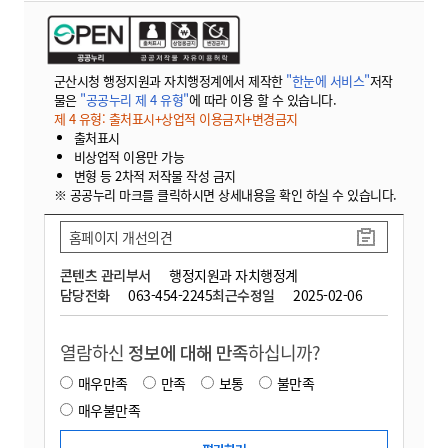
군산시청 행정지원과 자치행정계에서 제작한
"한눈에 서비스"
저작
물은
"공공누리 제 4 유형"
에 따라 이용 할 수 있습니다.
제 4 유형: 출처표시+상업적 이용금지+변경금지
출처표시
비상업적 이용만 가능
변형 등 2차적 저작물 작성 금지
※ 공공누리 마크를 클릭하시면 상세내용을 확인 하실 수 있습니다.
홈페이지 개선의견
콘텐츠 관리부서
행정지원과 자치행정계
담당전화
063-454-2245
최근수정일
2025-02-06
열람하신
정보에 대해 만족
하십니까?
매우만족
만족
보통
불만족
매우불만족