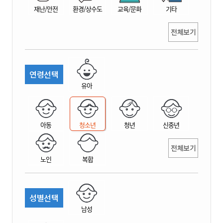
재난/안전
환경/상수도
교육/문화
기타
전체보기
연령선택
유아
아동
청소년
청년
신중년
전체보기
노인
복합
성별선택
남성