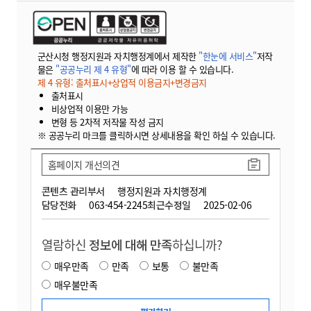
군산시청 행정지원과 자치행정계에서 제작한
"한눈에 서비스"
저작
물은
"공공누리 제 4 유형"
에 따라 이용 할 수 있습니다.
제 4 유형: 출처표시+상업적 이용금지+변경금지
출처표시
비상업적 이용만 가능
변형 등 2차적 저작물 작성 금지
※ 공공누리 마크를 클릭하시면 상세내용을 확인 하실 수 있습니다.
홈페이지 개선의견
콘텐츠 관리부서
행정지원과 자치행정계
담당전화
063-454-2245
최근수정일
2025-02-06
열람하신
정보에 대해 만족
하십니까?
매우만족
만족
보통
불만족
매우불만족