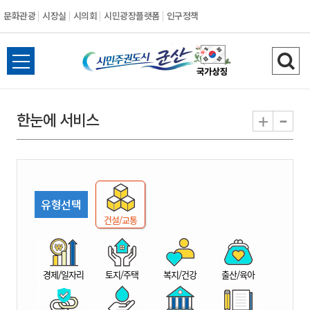
문화관광
시장실
시의회
시민광장플랫폼
인구정책
시
전
검
민
체
색
메
하
-
+
한눈에 서비스
주
뉴
기
열
권
기
도
유형선택
시
건설/교통
군
경제/일자리
토지/주택
복지/건강
출산/육아
산