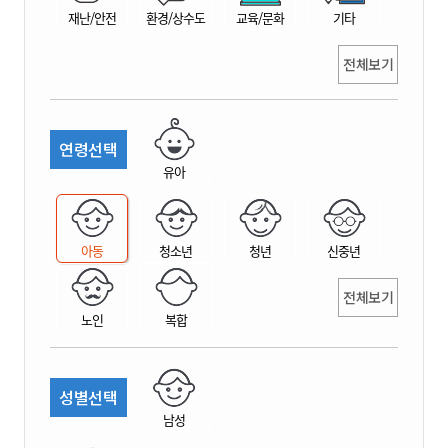
재난/안전
환경/상수도
교육/문화
기타
전체보기
연령선택
유아
아동
청소년
청년
신중년
전체보기
노인
복합
성별선택
남성