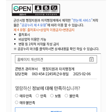
군산시청 행정지원과 자치행정계에서 제작한
"한눈에 서비스"
저작
물은
"공공누리 제 4 유형"
에 따라 이용 할 수 있습니다.
제 4 유형: 출처표시+상업적 이용금지+변경금지
출처표시
비상업적 이용만 가능
변형 등 2차적 저작물 작성 금지
※ 공공누리 마크를 클릭하시면 상세내용을 확인 하실 수 있습니다.
홈페이지 개선의견
콘텐츠 관리부서
행정지원과 자치행정계
담당전화
063-454-2245
최근수정일
2025-02-06
열람하신
정보에 대해 만족
하십니까?
매우만족
만족
보통
불만족
매우불만족