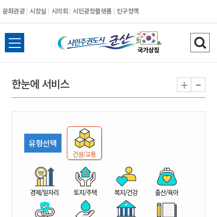
문화관광
시장실
시의회
시민광장플랫폼
인구정책
시
전
검
민
체
색
메
하
-
+
한눈에 서비스
주
뉴
기
열
권
기
도
유형선택
시
건설/교통
군
경제/일자리
토지/주택
복지/건강
출산/육아
산