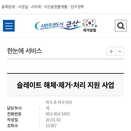
문화관광
시장실
시의회
시민광장플랫폼
인구정책
시
전
검
민
체
색
메
하
-
+
한눈에 서비스
주
뉴
기
열
권
기
도
슬레이트 해체·제거·처리 지원 사업
시
하수과 하수처리
군
담당부서
계
전화번호
063-454-5491
산
작성일
20.01.02
조회수
19387