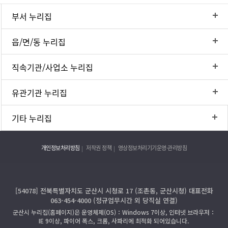
부서 누리집
읍/면/동 누리집
직속기관/사업소 누리집
유관기관 누리집
기타 누리집
개인정보처리방침
저작권 정책
영상정보처리기기운영·관리방침
[54078] 전북특별자치도 군산시 시청로 17 (조촌동, 군산시청) 대표전화
063-454-4000 (정규업무시간 외 당직실 연결)
군산시 누리집(홈페이지)은 운영체제(OS)：Windows 7이상, 인터넷 브라우저：
IE 9이상, 파이어 폭스, 크롬, 사파리에 최적화 되어있습니다.