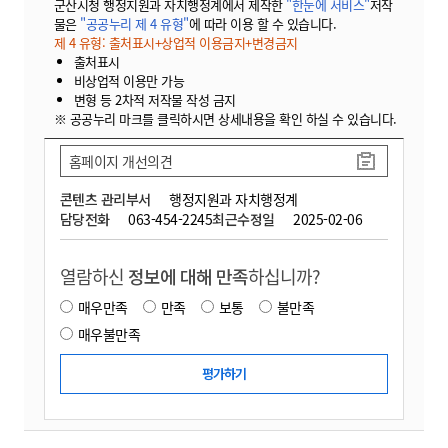
군산시청 행정지원과 자치행정계에서 제작한
"한눈에 서비스"
저작
물은
"공공누리 제 4 유형"
에 따라 이용 할 수 있습니다.
제 4 유형: 출처표시+상업적 이용금지+변경금지
출처표시
비상업적 이용만 가능
변형 등 2차적 저작물 작성 금지
※ 공공누리 마크를 클릭하시면 상세내용을 확인 하실 수 있습니다.
홈페이지 개선의견
콘텐츠 관리부서
행정지원과 자치행정계
담당전화
063-454-2245
최근수정일
2025-02-06
열람하신
정보에 대해 만족
하십니까?
매우만족
만족
보통
불만족
매우불만족