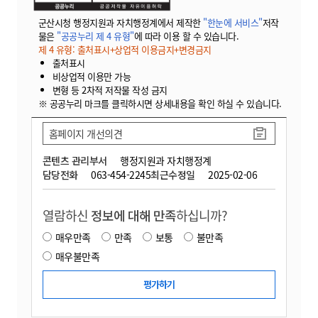
군산시청 행정지원과 자치행정계에서 제작한
"한눈에 서비스"
저작
물은
"공공누리 제 4 유형"
에 따라 이용 할 수 있습니다.
제 4 유형: 출처표시+상업적 이용금지+변경금지
출처표시
비상업적 이용만 가능
변형 등 2차적 저작물 작성 금지
※ 공공누리 마크를 클릭하시면 상세내용을 확인 하실 수 있습니다.
홈페이지 개선의견
콘텐츠 관리부서
행정지원과 자치행정계
담당전화
063-454-2245
최근수정일
2025-02-06
열람하신
정보에 대해 만족
하십니까?
매우만족
만족
보통
불만족
매우불만족