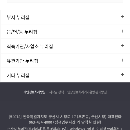
부서 누리집
읍/면/동 누리집
직속기관/사업소 누리집
유관기관 누리집
기타 누리집
개인정보처리방침
저작권 정책
영상정보처리기기운영·관리방침
[54078] 전북특별자치도 군산시 시청로 17 (조촌동, 군산시청) 대표전화
063-454-4000 (정규업무시간 외 당직실 연결)
군산시 누리집(홈페이지)은 운영체제(OS)：Windows 7이상, 인터넷 브라우저：