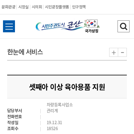
문화관광
시장실
시의회
시민광장플랫폼
인구정책
시
전
검
민
체
색
메
하
-
+
한눈에 서비스
주
뉴
기
열
권
기
도
셋째아 이상 육아용품 지원
시
차량등록사업소
군
담당부서
관리계
전화번호
산
작성일
19.12.31
조회수
18526