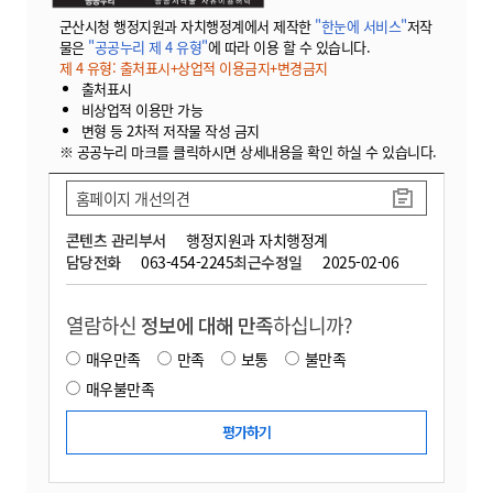
군산시청 행정지원과 자치행정계에서 제작한
"한눈에 서비스"
저작
물은
"공공누리 제 4 유형"
에 따라 이용 할 수 있습니다.
제 4 유형: 출처표시+상업적 이용금지+변경금지
출처표시
비상업적 이용만 가능
변형 등 2차적 저작물 작성 금지
※ 공공누리 마크를 클릭하시면 상세내용을 확인 하실 수 있습니다.
홈페이지 개선의견
콘텐츠 관리부서
행정지원과 자치행정계
담당전화
063-454-2245
최근수정일
2025-02-06
열람하신
정보에 대해 만족
하십니까?
매우만족
만족
보통
불만족
매우불만족