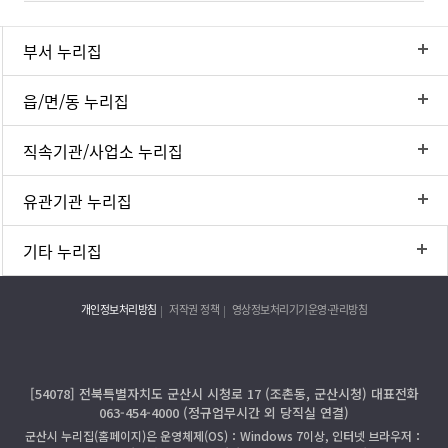
부서 누리집
읍/면/동 누리집
직속기관/사업소 누리집
유관기관 누리집
기타 누리집
개인정보처리방침
저작권 정책
영상정보처리기기운영·관리방침
[54078] 전북특별자치도 군산시 시청로 17 (조촌동, 군산시청) 대표전화
063-454-4000 (정규업무시간 외 당직실 연결)
군산시 누리집(홈페이지)은 운영체제(OS)：Windows 7이상, 인터넷 브라우저：