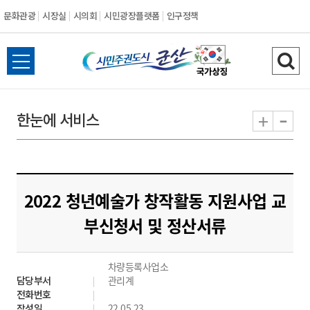
문화관광
시장실
시의회
시민광장플랫폼
인구정책
시
전
검
민
체
색
메
하
-
+
한눈에 서비스
주
뉴
기
열
권
기
도
2022 청년예술가 창작활동 지원사업 교
시
부신청서 및 정산서류
군
차량등록사업소
산
담당부서
관리계
전화번호
작성일
22.05.23