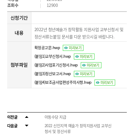
조회수
12900
신청기간
2022년 청년예술가 창작활동 지원사업 교부신청서 및
내용
정산서류는붙임 문서를 다운 받으시길 바랍니다.
확정공고문.hwp
미리보기
(붙임1)교부신청서.hwp
미리보기
첨부파일
(붙임2)사업포기신청서.hwp
미리보기
(붙임3)정산보고서.hwp
미리보기
(붙임4)보조금사업편성주의사항.hwp
미리보기
이전글
아동수당 지급
다음글
2022 신인지역 예술가 창작지원사업 교부신
청서 및 정산서류