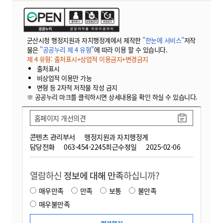
군산시청 행정지원과 자치행정계에서 제작한
"한눈에 서비스"
저작
물은
"공공누리 제 4 유형"
에 따라 이용 할 수 있습니다.
제 4 유형: 출처표시+상업적 이용금지+변경금지
출처표시
비상업적 이용만 가능
변형 등 2차적 저작물 작성 금지
※ 공공누리 마크를 클릭하시면 상세내용을 확인 하실 수 있습니다.
홈페이지 개선의견
콘텐츠 관리부서
행정지원과 자치행정계
담당전화
063-454-2245
최근수정일
2025-02-06
열람하신
정보에 대해 만족
하십니까?
매우만족
만족
보통
불만족
매우불만족