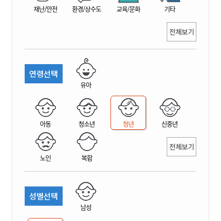
재난/안전
환경/상수도
교육/문화
기타
전체보기
연령선택
유아
아동
청소년
청년
신중년
전체보기
노인
복합
성별선택
남성