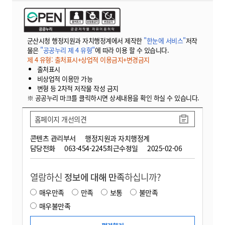
군산시청 행정지원과 자치행정계에서 제작한
"한눈에 서비스"
저작
물은
"공공누리 제 4 유형"
에 따라 이용 할 수 있습니다.
제 4 유형: 출처표시+상업적 이용금지+변경금지
출처표시
비상업적 이용만 가능
변형 등 2차적 저작물 작성 금지
※ 공공누리 마크를 클릭하시면 상세내용을 확인 하실 수 있습니다.
홈페이지 개선의견
콘텐츠 관리부서
행정지원과 자치행정계
담당전화
063-454-2245
최근수정일
2025-02-06
열람하신
정보에 대해 만족
하십니까?
매우만족
만족
보통
불만족
매우불만족