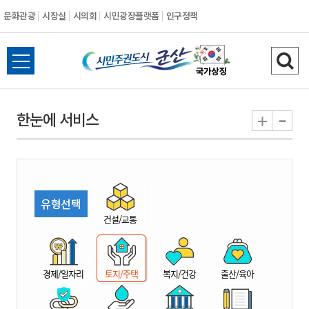
문화관광
시장실
시의회
시민광장플랫폼
인구정책
시
전
검
민
체
색
메
하
-
+
한눈에 서비스
주
뉴
기
열
권
기
도
유형선택
시
건설/교통
군
경제/일자리
토지/주택
복지/건강
출산/육아
산