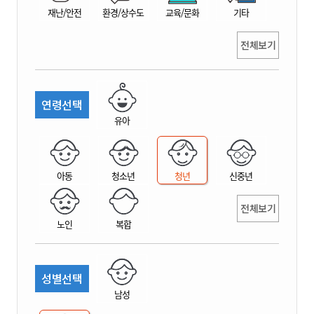
재난/안전
환경/상수도
교육/문화
기타
전체보기
연령선택
유아
아동
청소년
청년
신중년
전체보기
노인
복합
성별선택
남성