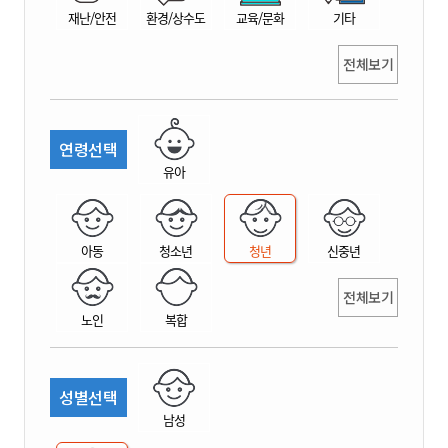
재난/안전
환경/상수도
교육/문화
기타
전체보기
연령선택
유아
아동
청소년
청년
신중년
전체보기
노인
복합
성별선택
남성