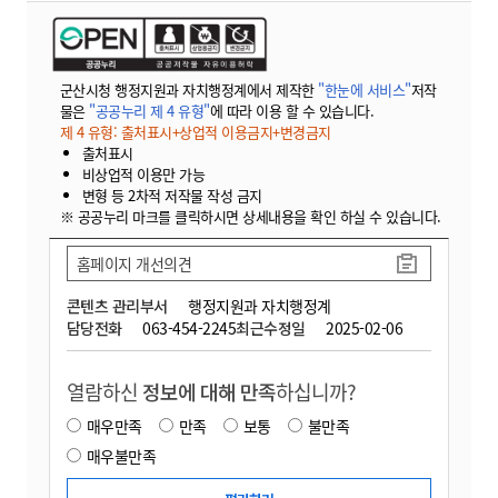
군산시청 행정지원과 자치행정계에서 제작한
"한눈에 서비스"
저작
물은
"공공누리 제 4 유형"
에 따라 이용 할 수 있습니다.
제 4 유형: 출처표시+상업적 이용금지+변경금지
출처표시
비상업적 이용만 가능
변형 등 2차적 저작물 작성 금지
※ 공공누리 마크를 클릭하시면 상세내용을 확인 하실 수 있습니다.
홈페이지 개선의견
콘텐츠 관리부서
행정지원과 자치행정계
담당전화
063-454-2245
최근수정일
2025-02-06
열람하신
정보에 대해 만족
하십니까?
매우만족
만족
보통
불만족
매우불만족