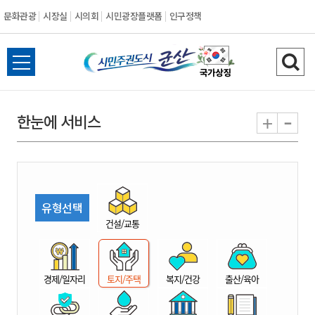
문화관광
시장실
시의회
시민광장플랫폼
인구정책
시
전
검
민
체
색
메
하
-
+
한눈에 서비스
주
뉴
기
열
권
기
도
유형선택
시
건설/교통
군
경제/일자리
토지/주택
복지/건강
출산/육아
산