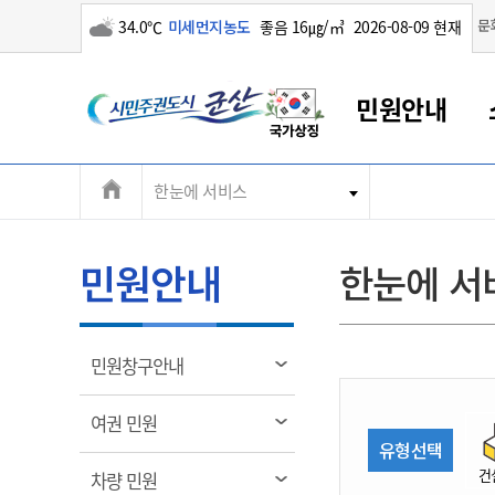
구름많음
문
34.0℃
미세먼지농도
좋음 16㎍/㎥
2026-08-09 현재
시
민원안내
민
전
한눈에 서비스
군산새만금
민원안내
소통참여
생활복지
경제산업
정보공개
군산소개
전북소개
주
군산에서 시작되는 새만금
전북특별자치도 소개
군산사랑상품권
민원창구안내
정보공개제도
복지/보건
시정알림
군산시 비전
체
권
민원이용안내
시정소식
인구정책
상품권 안내
제도안내
전북특별자치도란?
메
민원안내
한눈에 서
민원수수료
시험/채용
통합돌봄
상품권 공지사항
비공개대상정보
전북특별자치도 용어 Q&A
뉴
도
종합민원창구
보도자료
주민복지
상품권 Q&A
불복구제절차
자료실
시
아름다운 배려창구
행사안내
아동/청소년
상품권 이용규약
수수료
열
민원창구안내
홍보영상 게시판
토지정보민원창구
행사일정표
여성/가족
판매대행점 조회
정보공개서식
림
군
대표전화
대표전화
대표전화
대표전화
대표전화
대표전화
대표전화
대표전화
063-454-4000
063-454-4000
063-454-4000
063-454-4000
063-454-4000
063-454-4000
063-454-4000
063-454-4000
열
여권 민원
무인민원발급기
교육안내
노인복지
지류상품권 재고조회
림
유형선택
산
보건소식
장애인복지
부서 및 담당자 연락처
부서 및 담당자 연락처
부서 및 담당자 연락처
부서 및 담당자 연락처
부서 및 담당자 연락처
부서 및 담당자 연락처
부서 및 담당자 연락처
부서 및 담당자 연락처
건
열
차량 민원
고시공고
사회서비스(바우처)