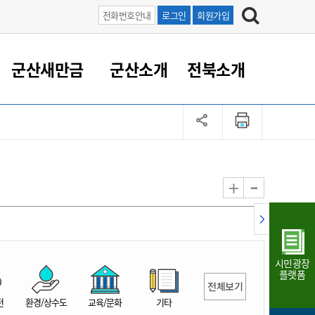
전화번호안내
로그인
회원가입
군산새만금
군산소개
전북소개
정 대응
족관계
부서/업무
RE100의 중심 새만금
도시/공원/주택
산업인프라
정책실명제
토지/건축
읍면동 안내
군산새만금 홍보 영상
조직운영6대지표
농업/축산업
도시재생
지방세
족관계
도시계획/지구단위계획
군산국가산업단지
정책실명제 안내
지방세
도시재생사업
민선8기 농업비전/발전방
공무원 정원
향
-
+
공원녹지
군산2국가산업단지
국민신청실명제안내
지방세환급금신청
도시재생(현장)지원센터
과장급이상 상위직 비율
농산물 유통
식
주택
새만금산업단지
정책실명제 중점관리 대상
지방세 상담챗봇
도시재생시설 현황
공무원 1인당 주민수
가축방역
자료실
자유무역지역
도시재생 공지/행사
현장공무원 비율
동물복지
지방산업단지
재정규모대비 인건비운영
시민광장
농공단지
실국본부수
플랫폼
전체보기
림 서비
산업단지 지도
내고장 알리미
전
환경/상수도
교육/문화
기타
구
항만/여객/공항/철도/컨벤