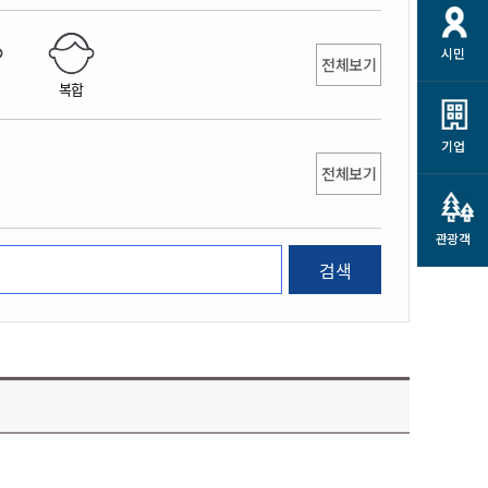
개
재정정보 공개
공공저작물
션
시민
통계정보
행정규제개혁
전체보기
소상공인 지원
복합
민방위/재난안전
시스템
행정규제개혁안내
고유가 피해지원금
민방위
규제신문고
군산사랑배달 배달의명수
기업
재난안전
전체보기
규제입증요청
카드수수료 지원
풍수해보험
사
규제정보포털
소상공인지원
재해예방
관광객
관련기관 안내
검색
군산시착한가격업소
시민대상보험
통계
영조물 배상보험
인 현황
군산시민 안전보험
군산시민 자전거보험
군산 상품
농업인안전보험 농가부담
 가이드북
금 지원사업