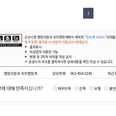
기부자 예우제
기부자 명예의 전당
1
기금사업
군산시 답례품
고향사랑기부제 소식
군산시청 행정지원과 자치행정계에서 제작한
"한눈에 서비스"
저작물
제 4 유형: 출처표시+상업적 이용금지+변경금지
출처표시
비상업적 이용만 가능
변형 등 2차적 저작물 작성 금지
※ 공공누리 마크를 클릭하시면 상세내용을 확인 하실 수 있습니다.
행정지원과 자치행정계
담당전화
063-454-2245
최근
에 대해 만족
하십니까?
매우만족
만족
보통
불만