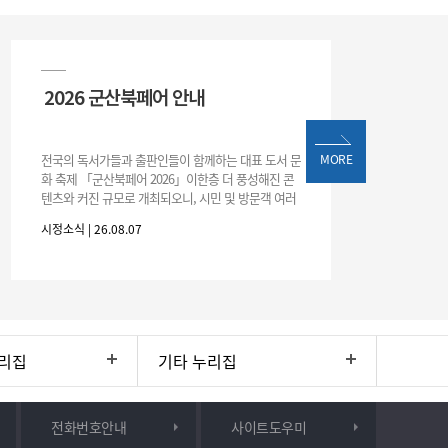
2026 군산북페어 안내
전국의 독서가들과 출판인들이 함께하는 대표 도서 문
MORE
화 축제 「군산북페어 2026」이한층 더 풍성해진 콘
텐츠와 커진 규모로 개최되오니, 시민 및 방문객 여러
분의 많은 관심과 참여 바랍니다.□ 행사 개요행사 기
시정소식 | 26.08.07
간: 2026. 8. 28.
리집
기타 누리집
전화번호안내
사이트도우미