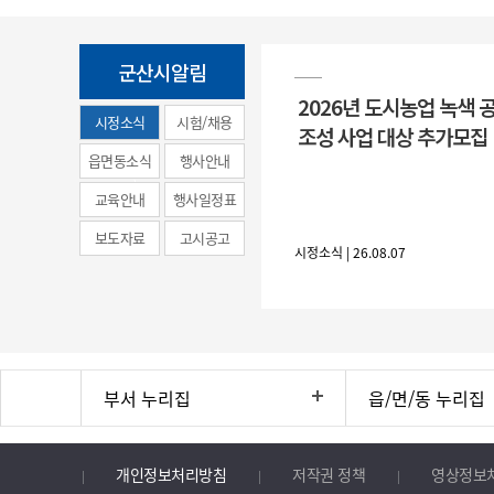
군산시알림
2026년 도시농업 녹색 
시정소식
시험/채용
조성 사업 대상 추가모집
(municipal
읍면동소식
행사안내
news)
교육안내
행사일정표
보도자료
고시공고
시정소식 | 26.08.07
부서 누리집
읍/면/동 누리집
개인정보처리방침
저작권 정책
영상정보