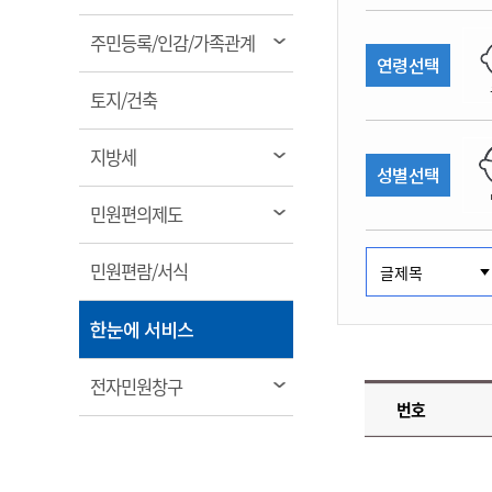
림
계약정보공개
전화번호안내
전화번호안내
전화번호안내
전화번호안내
전화번호안내
전화번호안내
전화번호안내
전화번호안내
군산시보
장사정보
열
주민등록/인감/가족관계
입찰/계약정보
연령선택
읍면동소식
주민복지 안내서
주요시책
림
수산업
찾아오시는길
찾아오시는길
찾아오시는길
찾아오시는길
찾아오시는길
찾아오시는길
찾아오시는길
찾아오시는길
용역과제
열
민원편의제도
토지/건축
웹진 열린군산
시정계획
어업현황
림
타기관소식
민원 1회방문 처리제
주요업무
수산물 안전정보
열
지방세
성별선택
어디서나 민원처리제
시정백서
림
군산수산물 소비촉진행사
상품권 구매 사용 및 관리
사전심사 청구제도
열
민원편의제도
군산 특화 수산물
림
민원인 후견인제
열
민원편람/서식
복합민원 상담예약제
림
폐업신고 원스톱서비스
열
한눈에 서비스
납세자 보호관제도
림
『안심상속』 원스톱 서비
열
전자민원창구
스
번호
림