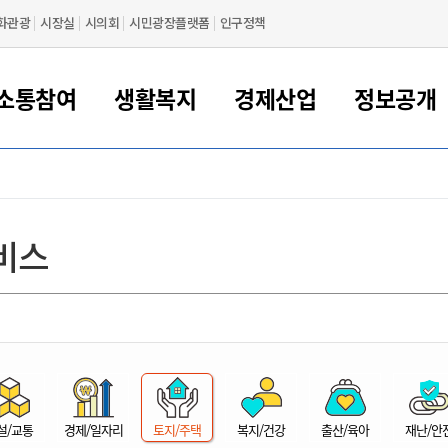
화관광
시장실
시의회
시민광장플랫폼
인구정책
소통참여
생활복지
경제산업
정보공개
새만금 해양거점도시 군산
정보공개 목록/청구
시민참여서비스
여권 민원
기업지원
교육
군산시 소개
군산시 관할권 주요논리
각종 신고/민원
사전정보공표
일자리/창업
차량 민원
상하수도
시청안내
새만금 관할구역 결
주민등록/인감/가
교통안내
기업목록
인사운영
SNS소식
여권발급안내
시민광장플랫폼
교육지원
투자기업 인센티브
정보공개 목록/청구
군산 현황
차량등록사업소 안내
하수도 계획
군산시 명장
사전정보공표
청사종합안내
주민등록/인감/가
시내버스
일반기업 목록
2022년도 통계
조직도
비스
여권 서식
시장에게 바란다
평생교육
기업지원정책
군산의 역사
차량 신규/이전 등록
상수도시설
구인구직
수시공표
전화번호안내
각종서식
택시
사회적경제기업
2023년도 통계
업무
나의민원
학자금대출이자지원
경제 공지/서식
수상현황
저당권 설정/말소 등록
수질검사
청년뜰(청년센터/창업센터)
부서별 팩스번호
시외버스/고속버스
공장 검색
2024년도 통계
부서소
나도한마디
우리아이 꿈탐험 지원사업
기업애로해소SOS
자연지리특성
등록원부 열람/발급
상수도/하수도 요금
시청 오시는 길
철도/항공
2025년도 통계
부서별 
군산시사회적경제지원센터
칭찬합시다
시민정보화교육
강소연구개발특구
행정구역/행정지도
자동차 등록 서식
요금조회납부시스템
여객선
설문조사
부모학교예약시스템
자매결연/국제협력 도시
자동차 과태료 조회 및 납부
공공하수처리시설
교통 관련사이트
일자리 지원사업
자원봉사참여
군산어린이시청
군산의 상징
자동차 정기(종합)검사 기
주정차단속 문자알
일자리지원센터
설/교통
경제/일자리
토지/주택
복지/건강
출산/육아
재난/안
간조회 및 검사예약
스
전자민원창
적극행정
디지털배움터