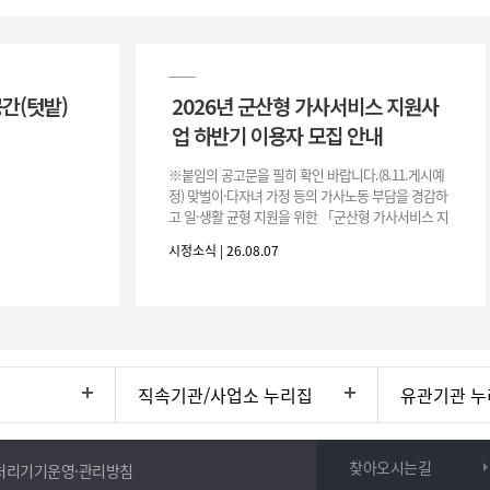
공간(텃밭)
2026년 군산형 가사서비스 지원사
업 하반기 이용자 모집 안내
※붙임의 공고문을 필히 확인 바랍니다.(8.11.게시예
정) 맞벌이·다자녀 가정 등의 가사노동 부담을 경감하
고 일·생활 균형 지원을 위한 「군산형 가사서비스 지
원사업」하반기 이용자를 다음과 같이 추가 모집하오
시정소식 | 26.08.07
니 많은 참여 바랍니다. 1
직속기관/사업소 누리집
유관기관 누
찾아오시는길
처리기기운영·관리방침