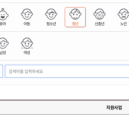
위원회 현황
공공데이터 개방
업무추진비공
군산시 무상교통
공부의 명수
정부24
위원회 명단공개
공공데이터 개방
예산/재정
법률정보
국민신문고
건설
부동산
에너지
유아
아동
청소년
청년
신중년
노인
환경
청소
위생
위원회 회의록 공개
공공데이터 수요조사
민원편람/서식
한눈에 서비스
전자가족관계등록
예산안내
조례규칙 입법예고
경제동향
도로/가로등
부동산 정보
태양광
환경선언문
청소정보
공중위생
재정공시
조례규칙 입법예고(구)
물가정보
자전거
주소/건축/지적/지리정보
가스/석유
인터넷등기소
환경기본정보
대형폐기물 배출신고
위생용품 제조업
결산보고서
법률정보 관련사이트
사회조사
조상땅찾기
국세청홈택스
남성
여성
화학물질 관리지도
공모사업
생활쓰레기 처리요령
식품위생
중기지방재정계획
사업체조
위택스
미세먼지 대응
음식물쓰레기 처리요령
문화 콘텐츠업
투자심사
통계연보
부동산통합민원
환경영향평가
폐기물 처리시설 현황
예산낭비신고
청년통계
체육
공공데이터포털
석면해체 건축물정보
보조금 부정수급 신고
주민등록
새올전자민원창구
체육시설 안내
환경오염업소 공개
공유재산
체류외국
군산시체육회
환경 관련사이트
재정용어사전
생활체육 공지
지원사업
군산시 고향사랑기부제
고향사랑기부제 소개
군산상품