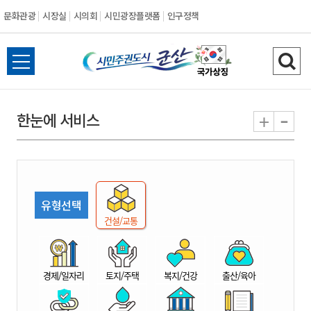
문화관광
시장실
시의회
시민광장플랫폼
인구정책
시
전
검
민
체
색
메
하
-
+
한눈에 서비스
주
뉴
기
열
권
기
도
유형선택
시
건설/교통
군
경제/일자리
토지/주택
복지/건강
출산/육아
산