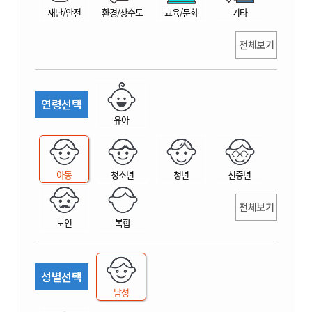
재난/안전
환경/상수도
교육/문화
기타
전체보기
연령선택
유아
아동
청소년
청년
신중년
전체보기
노인
복합
성별선택
남성