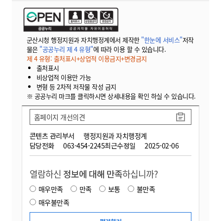
군산시청 행정지원과 자치행정계에서 제작한
"한눈에 서비스"
저작
물은
"공공누리 제 4 유형"
에 따라 이용 할 수 있습니다.
제 4 유형: 출처표시+상업적 이용금지+변경금지
출처표시
비상업적 이용만 가능
변형 등 2차적 저작물 작성 금지
※ 공공누리 마크를 클릭하시면 상세내용을 확인 하실 수 있습니다.
홈페이지 개선의견
콘텐츠 관리부서
행정지원과 자치행정계
담당전화
063-454-2245
최근수정일
2025-02-06
열람하신
정보에 대해 만족
하십니까?
매우만족
만족
보통
불만족
매우불만족