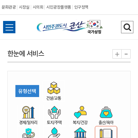
문화관광
시장실
시의회
시민광장플랫폼
인구정책
시
전
검
민
체
색
메
하
-
+
한눈에 서비스
주
뉴
기
열
권
기
도
유형선택
시
건설/교통
군
경제/일자리
토지/주택
복지/건강
출산/육아
산