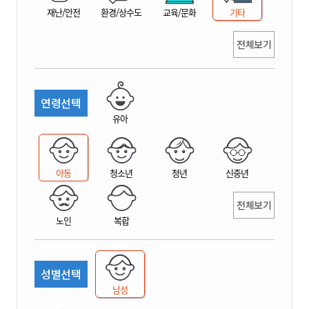
재난/안전
환경/상수도
교육/문화
기타
전체보기
연령선택
유아
아동
청소년
청년
신중년
전체보기
노인
복합
성별선택
남성