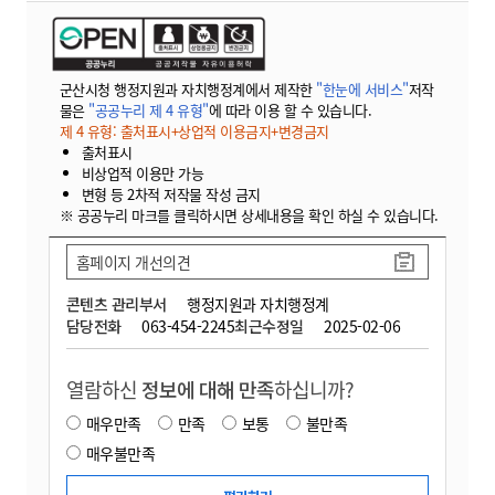
군산시청 행정지원과 자치행정계에서 제작한
"한눈에 서비스"
저작
물은
"공공누리 제 4 유형"
에 따라 이용 할 수 있습니다.
제 4 유형: 출처표시+상업적 이용금지+변경금지
출처표시
비상업적 이용만 가능
변형 등 2차적 저작물 작성 금지
※ 공공누리 마크를 클릭하시면 상세내용을 확인 하실 수 있습니다.
홈페이지 개선의견
콘텐츠 관리부서
행정지원과 자치행정계
담당전화
063-454-2245
최근수정일
2025-02-06
열람하신
정보에 대해 만족
하십니까?
매우만족
만족
보통
불만족
매우불만족