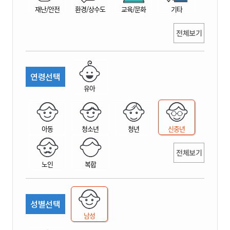
재난/안전
환경/상수도
교육/문화
기타
전체보기
연령선택
유아
아동
청소년
청년
신중년
전체보기
노인
복합
성별선택
남성