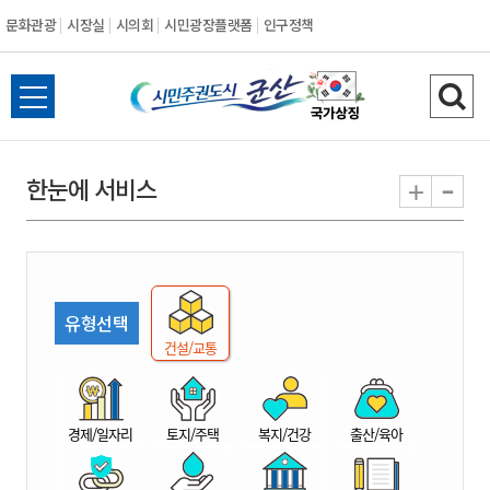
문화관광
시장실
시의회
시민광장플랫폼
인구정책
시
전
검
민
체
색
메
하
-
+
한눈에 서비스
주
뉴
기
열
권
기
도
유형선택
시
건설/교통
군
경제/일자리
토지/주택
복지/건강
출산/육아
산