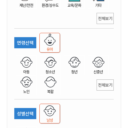
재난/안전
환경/상수도
교육/문화
기타
전체보기
연령선택
유아
아동
청소년
청년
신중년
전체보기
노인
복합
성별선택
남성