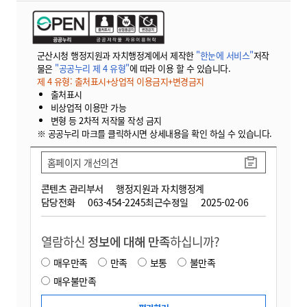
군산시청 행정지원과 자치행정계에서 제작한
"한눈에 서비스"
저작
물은
"공공누리 제 4 유형"
에 따라 이용 할 수 있습니다.
제 4 유형: 출처표시+상업적 이용금지+변경금지
출처표시
비상업적 이용만 가능
변형 등 2차적 저작물 작성 금지
※ 공공누리 마크를 클릭하시면 상세내용을 확인 하실 수 있습니다.
홈페이지 개선의견
콘텐츠 관리부서
행정지원과 자치행정계
담당전화
063-454-2245
최근수정일
2025-02-06
열람하신
정보에 대해 만족
하십니까?
매우만족
만족
보통
불만족
매우불만족