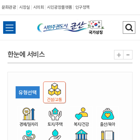
문화관광
시장실
시의회
시민광장플랫폼
인구정책
시
전
검
민
체
색
메
하
-
+
한눈에 서비스
주
뉴
기
열
권
기
도
유형선택
시
건설/교통
군
경제/일자리
토지/주택
복지/건강
출산/육아
산