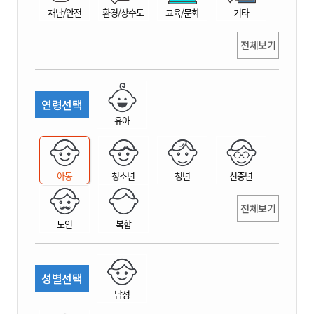
재난/안전
환경/상수도
교육/문화
기타
전체보기
연령선택
유아
아동
청소년
청년
신중년
전체보기
노인
복합
성별선택
남성