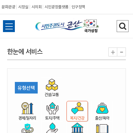
문화관광
시장실
시의회
시민광장플랫폼
인구정책
시
전
검
민
체
색
메
하
-
+
한눈에 서비스
주
뉴
기
열
권
기
도
유형선택
시
건설/교통
군
경제/일자리
토지/주택
복지/건강
출산/육아
산