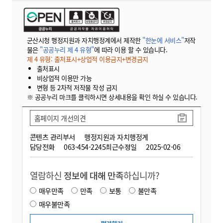
군산시청 행정지원과 자치행정계에서 제작한
"한눈에 서비스"
저작
물은
"공공누리 제 4 유형"
에 따라 이용 할 수 있습니다.
제 4 유형: 출처표시+상업적 이용금지+변경금지
출처표시
비상업적 이용만 가능
변형 등 2차적 저작물 작성 금지
※ 공공누리 마크를 클릭하시면 상세내용을 확인 하실 수 있습니다.
홈페이지 개선의견
콘텐츠 관리부서
행정지원과 자치행정계
담당전화
063-454-2245
최근수정일
2025-02-06
열람하신
정보에 대해 만족
하십니까?
매우만족
만족
보통
불만족
매우불만족