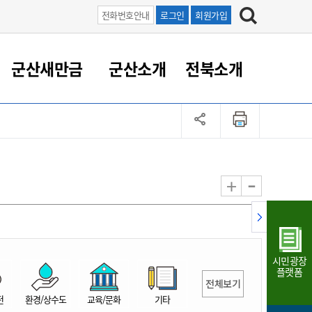
전화번호안내
로그인
회원가입
군산새만금
군산소개
전북소개
정 대응
족관계
부서/업무
RE100의 중심 새만금
도시/공원/주택
산업인프라
정책실명제
토지/건축
읍면동 안내
군산새만금 홍보 영상
조직운영6대지표
농업/축산업
도시재생
지방세
족관계
도시계획/지구단위계획
군산국가산업단지
정책실명제 안내
지방세
도시재생사업
민선8기 농업비전/발전방
공무원 정원
향
-
+
공원녹지
군산2국가산업단지
국민신청실명제안내
지방세환급금신청
도시재생(현장)지원센터
과장급이상 상위직 비율
농산물 유통
식
주택
새만금산업단지
정책실명제 중점관리 대상
지방세 상담챗봇
도시재생시설 현황
공무원 1인당 주민수
가축방역
자료실
자유무역지역
도시재생 공지/행사
현장공무원 비율
동물복지
지방산업단지
재정규모대비 인건비운영
시민광장
농공단지
실국본부수
플랫폼
전체보기
림 서비
산업단지 지도
내고장 알리미
전
환경/상수도
교육/문화
기타
구
항만/여객/공항/철도/컨벤