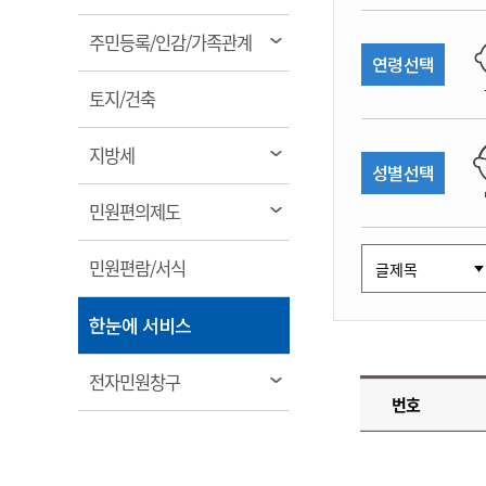
림
계약정보공개
전화번호안내
전화번호안내
전화번호안내
전화번호안내
전화번호안내
전화번호안내
전화번호안내
전화번호안내
군산시보
장사정보
열
주민등록/인감/가족관계
입찰/계약정보
연령선택
읍면동소식
주민복지 안내서
주요시책
림
수산업
찾아오시는길
찾아오시는길
찾아오시는길
찾아오시는길
찾아오시는길
찾아오시는길
찾아오시는길
찾아오시는길
용역과제
열
민원편의제도
토지/건축
웹진 열린군산
시정계획
어업현황
림
타기관소식
민원 1회방문 처리제
주요업무
수산물 안전정보
열
지방세
성별선택
어디서나 민원처리제
시정백서
림
군산수산물 소비촉진행사
상품권 구매 사용 및 관리
사전심사 청구제도
열
민원편의제도
군산 특화 수산물
림
민원인 후견인제
열
민원편람/서식
복합민원 상담예약제
림
폐업신고 원스톱서비스
열
한눈에 서비스
납세자 보호관제도
림
『안심상속』 원스톱 서비
열
전자민원창구
스
번호
림