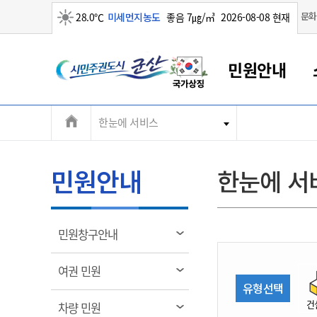
맑음
문화
28.0℃
미세먼지농도
좋음 7㎍/㎥
2026-08-08 현재
시
민원안내
민
전
한눈에 서비스
군산새만금
민원안내
소통참여
생활복지
경제산업
정보공개
군산소개
전북소개
주
군산에서 시작되는 새만금
전북특별자치도 소개
군산사랑상품권
민원창구안내
정보공개제도
복지/보건
시정알림
군산시 비전
체
권
민원이용안내
시정소식
인구정책
상품권 안내
제도안내
전북특별자치도란?
메
민원안내
한눈에 서
민원수수료
시험/채용
통합돌봄
상품권 공지사항
비공개대상정보
전북특별자치도 용어 Q&A
뉴
도
종합민원창구
보도자료
주민복지
상품권 Q&A
불복구제절차
자료실
시
아름다운 배려창구
행사안내
아동/청소년
상품권 이용규약
수수료
열
민원창구안내
홍보영상 게시판
토지정보민원창구
행사일정표
여성/가족
판매대행점 조회
정보공개서식
림
군
대표전화
대표전화
대표전화
대표전화
대표전화
대표전화
대표전화
대표전화
063-454-4000
063-454-4000
063-454-4000
063-454-4000
063-454-4000
063-454-4000
063-454-4000
063-454-4000
열
여권 민원
무인민원발급기
교육안내
노인복지
지류상품권 재고조회
림
유형선택
산
보건소식
장애인복지
부서 및 담당자 연락처
부서 및 담당자 연락처
부서 및 담당자 연락처
부서 및 담당자 연락처
부서 및 담당자 연락처
부서 및 담당자 연락처
부서 및 담당자 연락처
부서 및 담당자 연락처
건
열
차량 민원
고시공고
사회서비스(바우처)