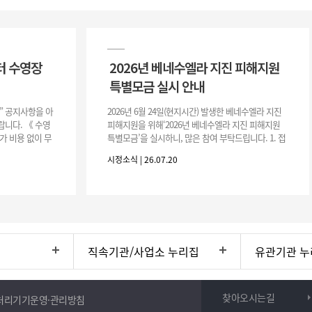
터 수영장
2026년 베네수엘라 지진 피해지원
특별모금 실시 안내
장” 공지사항을 아
2026년 6월 24일(현지시간) 발생한 베네수엘라 지진
니다. 《 수영
피해지원을 위해‘2026년 베네수엘라 지진 피해지원
가 비용 없이 무
특별모금’을 실시하니, 많은 참여 부탁드립니다. 1. 접
 : 2026. 8.
수 처 : 전북 사회복지공동모금회 2. 모집기간 : 2026.
시정소식 | 26.07.20
6.
직속기관/사업소 누리집
유관기관 누
찾아오시는길
처리기기운영·관리방침