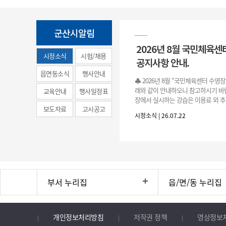
군산시알림
2026년 8월 국민체육센
시정소식
시험/채용
공지사항 안내.
(municipal
읍면동소식
행사안내
♣ 2026년 8월 “국민체육센터 수영
news)
래와 같이 안내하오니 참고하시기 바랍
교육안내
행사일정표
장에서 실시하는 강습은 이용료 외 추
보도자료
고시공고
료로 운영됩니다.》 1. 회원 가입 등록 기간
시정소식 | 26.07.22
3.(월)
부서 누리집
읍/면/동 누리집
개인정보처리방침
저작권 정책
영상정보