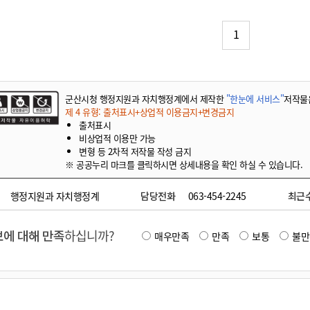
기부자 예우제
기부자 명예의 전당
1
기금사업
군산시 답례품
고향사랑기부제 소식
군산시청 행정지원과 자치행정계에서 제작한
"한눈에 서비스"
저작물
제 4 유형: 출처표시+상업적 이용금지+변경금지
출처표시
비상업적 이용만 가능
변형 등 2차적 저작물 작성 금지
※ 공공누리 마크를 클릭하시면 상세내용을 확인 하실 수 있습니다.
행정지원과 자치행정계
담당전화
063-454-2245
최근
에 대해 만족
하십니까?
매우만족
만족
보통
불만