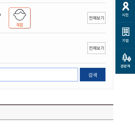
개
재정정보 공개
공공저작물
션
시민
통계정보
행정규제개혁
전체보기
소상공인 지원
복합
민방위/재난안전
시스템
행정규제개혁안내
고유가 피해지원금
민방위
규제신문고
군산사랑배달 배달의명수
기업
재난안전
전체보기
규제입증요청
카드수수료 지원
풍수해보험
사
규제정보포털
소상공인지원
재해예방
관광객
관련기관 안내
검색
군산시착한가격업소
시민대상보험
통계
영조물 배상보험
인 현황
군산시민 안전보험
군산시민 자전거보험
군산 상품
농업인안전보험 농가부담
 가이드북
금 지원사업