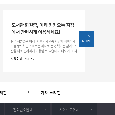
도서관 회원증, 이제 카카오톡 지갑
에서 간편하게 이용하세요!
실물 회원증은 이제 그만! 카카오톡 지갑에 책이음카
MORE
드를 등록하면 스마트폰 하나로 전국 책이음 참여도서
관을 더욱 편리하게 이용할 수 있습니다. 더보기 → 지
갑 → +발급 → 책이음카드 지금 바로 등록하고 쉽고
시정소식 | 26.07.20
간편한 도서관 서비스를 만
리집
기타 누리집
전화번호안내
사이트도우미