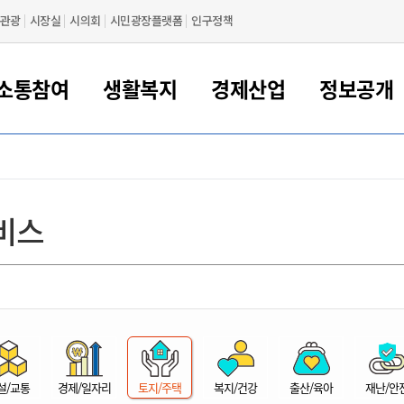
관광
시장실
시의회
시민광장플랫폼
인구정책
소통참여
생활복지
경제산업
정보공개
새만금 해양거점도시 군산
정보공개 목록/청구
시민참여서비스
여권 민원
기업지원
교육
군산시 소개
군산시 관할권 주요논리
각종 신고/민원
사전정보공표
일자리/창업
차량 민원
상하수도
시청안내
새만금 관할구역 결
주민등록/인감/가
교통안내
기업목록
인사운영
SNS소식
여권발급안내
시민광장플랫폼
교육지원
투자기업 인센티브
정보공개 목록/청구
군산 현황
차량등록사업소 안내
하수도 계획
군산시 명장
사전정보공표
청사종합안내
주민등록/인감/가
시내버스
일반기업 목록
2022년도 통계
조직도
비스
여권 서식
시장에게 바란다
평생교육
기업지원정책
군산의 역사
차량 신규/이전 등록
상수도시설
구인구직
수시공표
전화번호안내
각종서식
택시
사회적경제기업
2023년도 통계
업무
나의민원
학자금대출이자지원
경제 공지/서식
수상현황
저당권 설정/말소 등록
수질검사
청년뜰(청년센터/창업센터)
부서별 팩스번호
시외버스/고속버스
공장 검색
2024년도 통계
부서소
나도한마디
우리아이 꿈탐험 지원사업
기업애로해소SOS
자연지리특성
등록원부 열람/발급
상수도/하수도 요금
시청 오시는 길
철도/항공
2025년도 통계
부서별 
군산시사회적경제지원센터
칭찬합시다
시민정보화교육
강소연구개발특구
행정구역/행정지도
자동차 등록 서식
요금조회납부시스템
여객선
설문조사
부모학교예약시스템
자매결연/국제협력 도시
자동차 과태료 조회 및 납부
공공하수처리시설
교통 관련사이트
일자리 지원사업
자원봉사참여
군산어린이시청
군산의 상징
자동차 정기(종합)검사 기
주정차단속 문자알
일자리지원센터
설/교통
경제/일자리
토지/주택
복지/건강
출산/육아
재난/안
간조회 및 검사예약
스
전자민원창
적극행정
디지털배움터