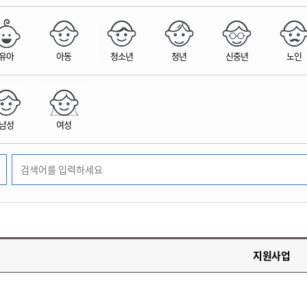
위원회 현황
공공데이터 개방
업무추진비공
군산시 무상교통
공부의 명수
정부24
위원회 명단공개
공공데이터 개방
예산/재정
법률정보
국민신문고
건설
부동산
에너지
유아
아동
청소년
청년
신중년
노인
환경
청소
위생
위원회 회의록 공개
공공데이터 수요조사
민원편람/서식
한눈에 서비스
전자가족관계등록
예산안내
조례규칙 입법예고
경제동향
도로/가로등
부동산 정보
태양광
환경선언문
청소정보
공중위생
재정공시
조례규칙 입법예고(구)
물가정보
자전거
주소/건축/지적/지리정보
가스/석유
인터넷등기소
환경기본정보
대형폐기물 배출신고
위생용품 제조업
결산보고서
법률정보 관련사이트
사회조사
조상땅찾기
국세청홈택스
남성
여성
화학물질 관리지도
공모사업
생활쓰레기 처리요령
식품위생
중기지방재정계획
사업체조
위택스
미세먼지 대응
음식물쓰레기 처리요령
문화 콘텐츠업
투자심사
통계연보
부동산통합민원
환경영향평가
폐기물 처리시설 현황
예산낭비신고
청년통계
체육
공공데이터포털
석면해체 건축물정보
보조금 부정수급 신고
주민등록
새올전자민원창구
체육시설 안내
환경오염업소 공개
공유재산
체류외국
군산시체육회
환경 관련사이트
재정용어사전
생활체육 공지
지원사업
군산시 고향사랑기부제
고향사랑기부제 소개
군산상품