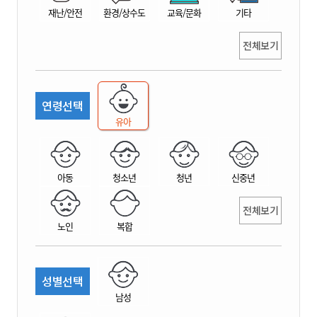
재난/안전
환경/상수도
교육/문화
기타
전체보기
연령선택
유아
아동
청소년
청년
신중년
전체보기
노인
복합
성별선택
남성