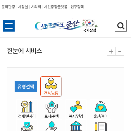
문화관광
시장실
시의회
시민광장플랫폼
인구정책
시
전
검
민
체
색
메
하
-
+
한눈에 서비스
주
뉴
기
열
권
기
도
유형선택
시
건설/교통
군
경제/일자리
토지/주택
복지/건강
출산/육아
산