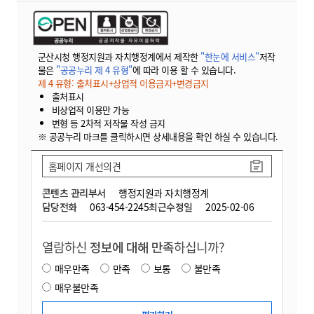
군산시청 행정지원과 자치행정계에서 제작한
"한눈에 서비스"
저작
물은
"공공누리 제 4 유형"
에 따라 이용 할 수 있습니다.
제 4 유형: 출처표시+상업적 이용금지+변경금지
출처표시
비상업적 이용만 가능
변형 등 2차적 저작물 작성 금지
※ 공공누리 마크를 클릭하시면 상세내용을 확인 하실 수 있습니다.
홈페이지 개선의견
콘텐츠 관리부서
행정지원과 자치행정계
담당전화
063-454-2245
최근수정일
2025-02-06
열람하신
정보에 대해 만족
하십니까?
매우만족
만족
보통
불만족
매우불만족