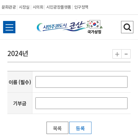
문화관광
시장실
시의회
시민광장플랫폼
인구정책
시
전
검
민
체
색
메
하
-
+
2024년
주
뉴
기
열
권
기
도
이름
(필수)
시
기부금
군
산
목록