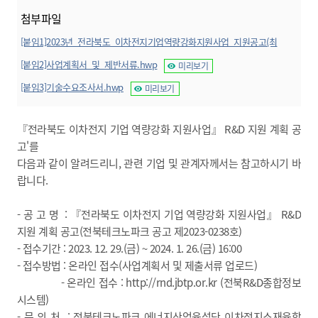
첨부파일
[붙임1]2023년_전라북도_이차전지기업역량강화지원사업_지원공고(최
종).pdf
미리보기
[붙임2]사업계획서_및_제반서류.hwp
미리보기
[붙임3]기술수요조사서.hwp
미리보기
『전라북도 이차전지 기업 역량강화 지원사업』 R&D 지원 계획 공
고'를
다음과 같이 알려드리니, 관련 기업 및 관계자께서는 참고하시기 바
랍니다.
- 공 고 명 : 『전라북도 이차전지 기업 역량강화 지원사업』 R&D
지원 계획 공고(전북테크노파크 공고 제2023-0238호)
- 접수기간 : 2023. 12. 29.(금) ~ 2024. 1. 26.(금) 16:00
- 접수방법 : 온라인 접수(사업계획서 및 제출서류 업로드)
- 온라인 접수 :
http://rnd.jbtp.or.kr
(전북R&D종합정보
시스템)
- 문 의 처 : 전북테크노파크 에너지산업육성단 이차전지소재융합