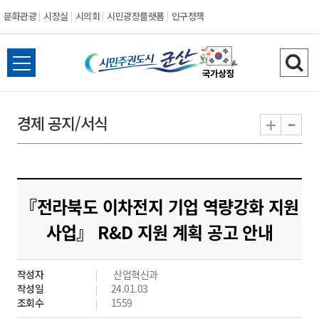
문화관광
시장실
시의회
시민광장플랫폼
인구정책
시
전
검
민
체
색
메
하
-
+
경제 공지/서식
주
뉴
기
열
권
기
도
『전라북도 이차전지 기업 역량강화 지원
시
사업』 R&D 지원 계획 공고 안내
군
작성자
산업혁신과
산
작성일
24.01.03
조회수
1559