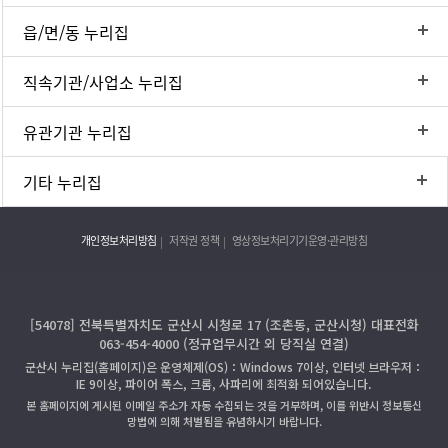
읍/면/동 누리집
직속기관/사업소 누리집
유관기관 누리집
기타 누리집
개인정보처리방침
저작권 정책
영상정보처리기기운영·관리방침
[54078] 전북특별자치도 군산시 시청로 17 (조촌동, 군산시청) 대표전화
063-454-4000 (정규업무시간 외 당직실 연결)
군산시 누리집(홈페이지)은 운영체제(OS)：Windows 7이상, 인터넷 브라우저：
IE 9이상, 파이어 폭스, 크롬, 사파리에 최적화 되어있습니다.
본 홈페이지에 게시된 이메일 주소가 자동 수집되는 것을 거부하며, 이를 위반시 정보통신
망법에 의해 처벌됨을 유념하시기 바랍니다.