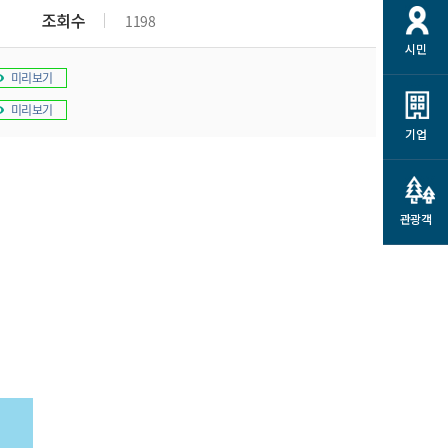
개
재정정보 공개
공공저작물
션
조회수
1198
시민
통계정보
행정규제개혁
소상공인 지원
미리보기
민방위/재난안전
시스템
행정규제개혁안내
고유가 피해지원금
미리보기
민방위
규제신문고
군산사랑배달 배달의명수
기업
재난안전
규제입증요청
카드수수료 지원
풍수해보험
사
규제정보포털
소상공인지원
재해예방
관광객
관련기관 안내
군산시착한가격업소
시민대상보험
통계
영조물 배상보험
인 현황
군산시민 안전보험
군산시민 자전거보험
군산 상품
농업인안전보험 농가부담
 가이드북
금 지원사업