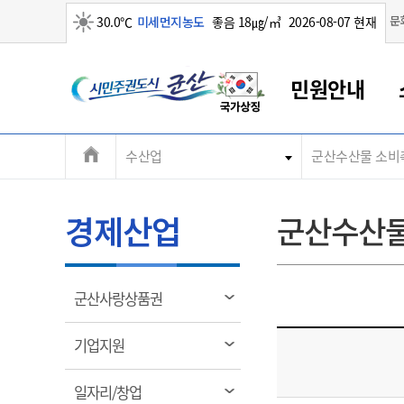
맑음
문
30.0℃
미세먼지농도
좋음 18㎍/㎥
2026-08-07 현재
시
민원안내
민
전
수산업
군산수산물 소비
군산새만금
민원안내
소통참여
생활복지
경제산업
정보공개
군산소개
전북소개
주
군산에서 시작되는 새만금
전북특별자치도 소개
군산사랑상품권
민원창구안내
정보공개제도
복지/보건
시정알림
군산시 비전
체
권
민원이용안내
시정소식
인구정책
상품권 안내
제도안내
전북특별자치도란?
메
경제산업
군산수산
민원수수료
시험/채용
통합돌봄
상품권 공지사항
비공개대상정보
전북특별자치도 용어 Q&A
뉴
도
종합민원창구
보도자료
주민복지
상품권 Q&A
불복구제절차
자료실
시
아름다운 배려창구
행사안내
아동/청소년
상품권 이용규약
수수료
열
군산사랑상품권
홍보영상 게시판
토지정보민원창구
행사일정표
여성/가족
판매대행점 조회
정보공개서식
림
군
대표전화
대표전화
대표전화
대표전화
대표전화
대표전화
대표전화
대표전화
063-454-4000
063-454-4000
063-454-4000
063-454-4000
063-454-4000
063-454-4000
063-454-4000
063-454-4000
열
기업지원
무인민원발급기
교육안내
노인복지
지류상품권 재고조회
림
산
보건소식
장애인복지
부서 및 담당자 연락처
부서 및 담당자 연락처
부서 및 담당자 연락처
부서 및 담당자 연락처
부서 및 담당자 연락처
부서 및 담당자 연락처
부서 및 담당자 연락처
부서 및 담당자 연락처
열
일자리/창업
고시공고
사회서비스(바우처)