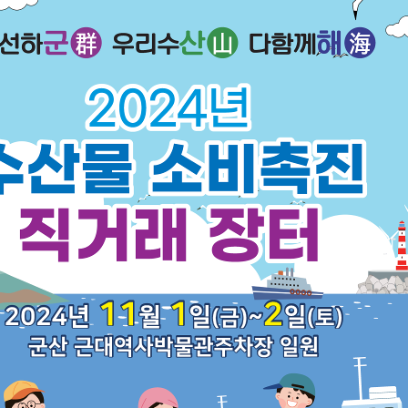
기부자 예우제
기부자 명예의 전당
기금사업
군산시 답례품
고향사랑기부제 소식