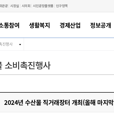
화관광
시장실
시의회
시민광장플랫폼
인구정책
소통참여
생활복지
경제산업
정보공개
촉진행사
새만금 해양거점도시 군산
정보공개 목록/청구
시민참여서비스
여권 민원
기업지원
교육
군산시 소개
군산시 관할권 주요논리
각종 신고/민원
사전정보공표
일자리/창업
차량 민원
상하수도
시청안내
새만금 관할구역 결
주민등록/인감/가
교통안내
기업목록
인사운영
SNS소식
여권발급안내
시민광장플랫폼
교육지원
투자기업 인센티브
정보공개 목록/청구
군산 현황
차량등록사업소 안내
하수도 계획
군산시 명장
사전정보공표
청사종합안내
주민등록/인감/가
시내버스
일반기업 목록
2022년도 통계
조직도
물 소비촉진행사
여권 서식
시장에게 바란다
평생교육
기업지원정책
군산의 역사
차량 신규/이전 등록
상수도시설
구인구직
수시공표
전화번호안내
각종서식
택시
사회적경제기업
2023년도 통계
업무
나의민원
학자금대출이자지원
경제 공지/서식
수상현황
저당권 설정/말소 등록
수질검사
청년뜰(청년센터/창업센터)
부서별 팩스번호
시외버스/고속버스
공장 검색
2024년도 통계
부서소
나도한마디
우리아이 꿈탐험 지원사업
기업애로해소SOS
자연지리특성
등록원부 열람/발급
상수도/하수도 요금
시청 오시는 길
철도/항공
2025년도 통계
부서별 
군산시사회적경제지원센터
칭찬합시다
시민정보화교육
강소연구개발특구
행정구역/행정지도
자동차 등록 서식
요금조회납부시스템
여객선
설문조사
부모학교예약시스템
자매결연/국제협력 도시
자동차 과태료 조회 및 납부
공공하수처리시설
교통 관련사이트
일자리 지원사업
2024년 수산물 직거래장터 개최(올해 마지막
자원봉사참여
군산어린이시청
군산의 상징
자동차 정기(종합)검사 기
주정차단속 문자알
일자리지원센터
간조회 및 검사예약
스
전자민원창
적극행정
디지털배움터