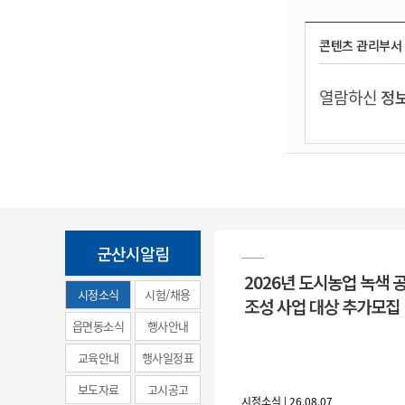
콘텐츠 관리부서
열람하신
정보
군산시알림
2026년 도시농업 녹색 
시정소식
시험/채용
조성 사업 대상 추가모집
(municipal
읍면동소식
행사안내
news)
교육안내
행사일정표
보도자료
고시공고
시정소식 | 26.08.07