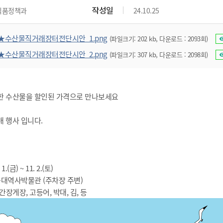
위원회 현황
공공데이터 개방
업무추진비공
군산시 무상교통
작성일
식품정책과
24.10.25
공부의 명수
정부24
위원회 명단공개
공공데이터 개방
예산/재정
법률정보
국민신문고
건설
부동산
에너지
★수산물직거래장터전단시안_1.png
(파일크기: 202 kb, 다운로드 : 2093회)
환경
청소
위생
위원회 회의록 공개
공공데이터 수요조사
민원편람/서식
한눈에 서비스
전자가족관계등록
예산안내
조례규칙 입법예고
경제동향
도로/가로등
부동산 정보
태양광
★수산물직거래장터전단시안_2.png
(파일크기: 307 kb, 다운로드 : 2098회)
환경선언문
청소정보
공중위생
재정공시
조례규칙 입법예고(구)
물가정보
자전거
주소/건축/지적/지리정보
가스/석유
인터넷등기소
환경기본정보
대형폐기물 배출신고
위생용품 제조업
결산보고서
법률정보 관련사이트
사회조사
조상땅찾기
국세청홈택스
화학물질 관리지도
공모사업
생활쓰레기 처리요령
식품위생
중기지방재정계획
사업체조
한 수산물을 할인된 가격으로 만나보세요
위택스
미세먼지 대응
음식물쓰레기 처리요령
문화 콘텐츠업
투자심사
통계연보
부동산통합민원
 행사 입니다.
환경영향평가
폐기물 처리시설 현황
예산낭비신고
청년통계
체육
공공데이터포털
석면해체 건축물정보
보조금 부정수급 신고
주민등록
새올전자민원창구
체육시설 안내
환경오염업소 공개
공유재산
체류외국
1.(금) ~ 11. 2.(토)
군산시체육회
환경 관련사이트
재정용어사전
 근대역사박물관 (주차장 주변)
생활체육 공지
군산시 고향사랑기부제
 간장게장, 고등어, 박대, 김, 등
고향사랑기부제 소개
군산상품