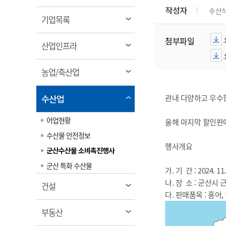
림
계약정보공개
작성자
수산
전화번호안내
전화번호안내
전화번호안내
전화번호안내
전화번호안내
전화번호안내
전화번호안내
전화번호안내
군산시보
장사정보
열
기업목록
입찰/계약정보
읍면동소식
주민복지 안내서
주요시책
림
수산업
찾아오시는길
찾아오시는길
찾아오시는길
찾아오시는길
찾아오시는길
찾아오시는길
찾아오시는길
찾아오시는길
첨부파일
용역과제
열
민원편의제도
산업인프라
웹진 열린군산
시정계획
어업현황
림
타기관소식
민원 1회방문 처리제
주요업무
수산물 안전정보
열
농업/축산업
어디서나 민원처리제
시정백서
림
군산수산물 소비촉진행사
상품권 구매 사용 및 관리
사전심사 청구제도
열
수산업
관내 다양하고 우수
군산 특화 수산물
림
민원인 후견인제
어업현황
올해 마지막 할인판매
복합민원 상담예약제
수산물 안전정보
폐업신고 원스톱서비스
행사개요
군산수산물 소비촉진행사
납세자 보호관제도
군산 특화 수산물
가. 기 간 : 2024. 11. 
『안심상속』 원스톱 서비
나. 장 소 : 군산시
열
스
건설
다. 판매품목 : 홍어,
림
열
부동산
림