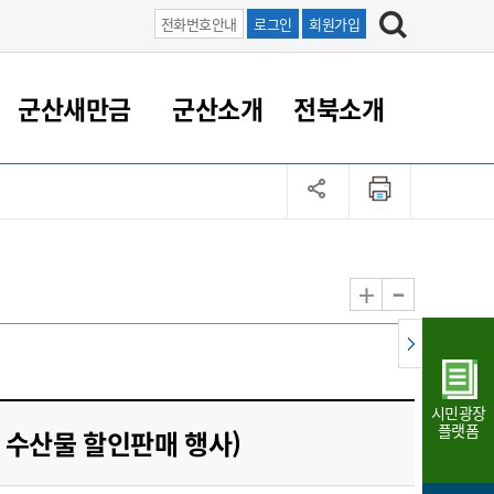
전화번호안내
로그인
회원가입
군산새만금
군산소개
전북소개
정 대응
족관계
부서/업무
RE100의 중심 새만금
도시/공원/주택
산업인프라
정책실명제
토지/건축
읍면동 안내
군산새만금 홍보 영상
조직운영6대지표
농업/축산업
도시재생
지방세
족관계
도시계획/지구단위계획
군산국가산업단지
정책실명제 안내
지방세
도시재생사업
민선8기 농업비전/발전방
공무원 정원
향
-
+
공원녹지
군산2국가산업단지
국민신청실명제안내
지방세환급금신청
도시재생(현장)지원센터
과장급이상 상위직 비율
농산물 유통
식
주택
새만금산업단지
정책실명제 중점관리 대상
지방세 상담챗봇
도시재생시설 현황
공무원 1인당 주민수
가축방역
자료실
자유무역지역
도시재생 공지/행사
현장공무원 비율
동물복지
지방산업단지
재정규모대비 인건비운영
시민광장
농공단지
실국본부수
플랫폼
 수산물 할인판매 행사)
림 서비
산업단지 지도
내고장 알리미
구
항만/여객/공항/철도/컨벤