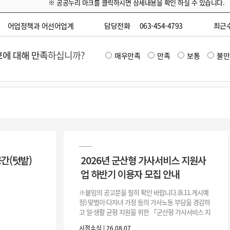
※ 공공누리 마크를 클릭하시면 상세내용을 확인 하실 수 있습니다.
어업정책과 어선어업계
담당전화
063-454-4793
최근
에 대해 만족
하십니까?
매우만족
만족
보통
불만
공간(텃밭)
2026년 군산형 가사서비스 지원사
업 하반기 이용자 모집 안내
※붙임의 공고문을 필히 확인 바랍니다.(8.11.게시예
정) 맞벌이·다자녀 가정 등의 가사노동 부담을 경감하
고 일·생활 균형 지원을 위한 「군산형 가사서비스 지
원사업」하반기 이용자를 다음과 같이 추가 모집하오
시정소식 | 26.08.07