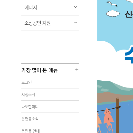
열
에너지
림
열
소상공인 지원
림
가장 많이 본 메뉴
로그인
시정소식
나도한마디
읍면동소식
읍면동 안내