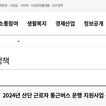
화관광
시장실
시의회
시민광장플랫폼
인구정책
소통참여
생활복지
경제산업
정보공개
새만금 해양거점도시 군산
정보공개 목록/청구
시민참여서비스
여권 민원
기업지원
교육
군산시 소개
군산시 관할권 주요논리
각종 신고/민원
사전정보공표
일자리/창업
차량 민원
상하수도
시청안내
새만금 관할구역 결
주민등록/인감/가
교통안내
기업목록
인사운영
SNS소식
여권발급안내
시민광장플랫폼
교육지원
투자기업 인센티브
정보공개 목록/청구
군산 현황
차량등록사업소 안내
하수도 계획
군산시 명장
사전정보공표
청사종합안내
주민등록/인감/가
시내버스
일반기업 목록
2022년도 통계
조직도
정책
여권 서식
시장에게 바란다
평생교육
기업지원정책
군산의 역사
차량 신규/이전 등록
상수도시설
구인구직
수시공표
전화번호안내
각종서식
택시
사회적경제기업
2023년도 통계
업무
나의민원
학자금대출이자지원
경제 공지/서식
수상현황
저당권 설정/말소 등록
수질검사
청년뜰(청년센터/창업센터)
부서별 팩스번호
시외버스/고속버스
공장 검색
2024년도 통계
부서소
나도한마디
우리아이 꿈탐험 지원사업
기업애로해소SOS
자연지리특성
등록원부 열람/발급
상수도/하수도 요금
시청 오시는 길
철도/항공
2025년도 통계
부서별 
군산시사회적경제지원센터
칭찬합시다
시민정보화교육
강소연구개발특구
행정구역/행정지도
자동차 등록 서식
요금조회납부시스템
여객선
설문조사
부모학교예약시스템
자매결연/국제협력 도시
자동차 과태료 조회 및 납부
공공하수처리시설
교통 관련사이트
일자리 지원사업
2024년 산단 근로자 통근버스 운행 지원사업
자원봉사참여
군산어린이시청
군산의 상징
자동차 정기(종합)검사 기
주정차단속 문자알
일자리지원센터
간조회 및 검사예약
스
전자민원창
적극행정
디지털배움터