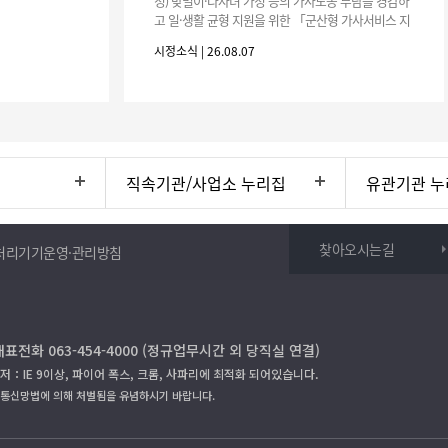
정) 맞벌이·다자녀 가정 등의 가사노동 부담을 경감하
고 일·생활 균형 지원을 위한 「군산형 가사서비스 지
원사업」하반기 이용자를 다음과 같이 추가 모집하오
시정소식 | 26.08.07
니 많은 참여 바랍니다. 1
직속기관/사업소 누리집
유관기관 누
찾아오시는길
처리기기운영·관리방침
대표전화 063-454-4000 (정규업무시간 외 당직실 연결)
저：IE 9이상, 파이어 폭스, 크롬, 사파리에 최적화 되어있습니다.
보통신망법에 의해 처벌됨을 유념하시기 바랍니다.