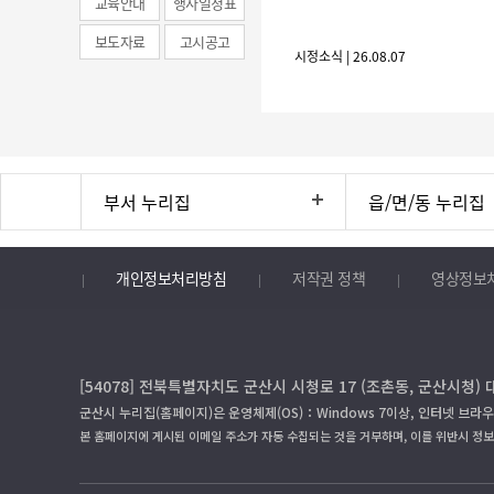
교육안내
행사일정표
보도자료
고시공고
시정소식 | 26.08.07
부서 누리집
읍/면/동 누리집
개인정보처리방침
저작권 정책
영상정보
[54078] 전북특별자치도 군산시 시청로 17 (조촌동, 군산시청) 
군산시 누리집(홈페이지)은 운영체제(OS)：Windows 7이상, 인터넷 브라우
본 홈페이지에 게시된 이메일 주소가 자동 수집되는 것을 거부하며, 이를 위반시 정