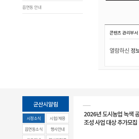
읍면동 안내
콘텐츠 관리부서
열람하신
정보
군산시알림
2026년 도시농업 녹색 
시정소식
시험/채용
조성 사업 대상 추가모집
(municipal
읍면동소식
행사안내
news)