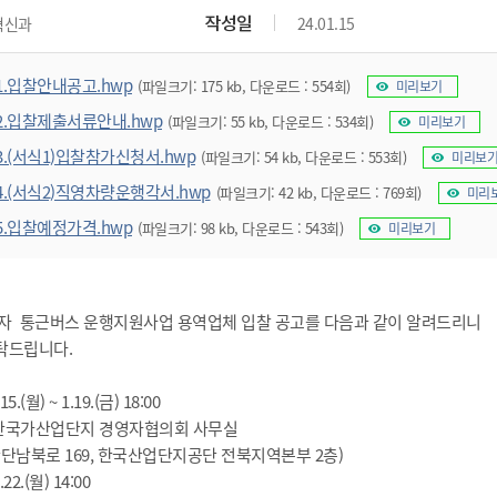
위원회 현황
공공데이터 개방
업무추진비공
군산시 무상교통
작성일
혁신과
24.01.15
공부의 명수
정부24
위원회 명단공개
공공데이터 개방
예산/재정
법률정보
국민신문고
건설
부동산
에너지
1.입찰안내공고.hwp
(파일크기: 175 kb, 다운로드 : 554회)
미리보기
환경
청소
위생
위원회 회의록 공개
공공데이터 수요조사
민원편람/서식
한눈에 서비스
전자가족관계등록
예산안내
조례규칙 입법예고
경제동향
도로/가로등
부동산 정보
태양광
2.입찰제출서류안내.hwp
(파일크기: 55 kb, 다운로드 : 534회)
미리보기
환경선언문
청소정보
공중위생
재정공시
조례규칙 입법예고(구)
물가정보
자전거
주소/건축/지적/지리정보
가스/석유
3.(서식1)입찰참가신청서.hwp
(파일크기: 54 kb, 다운로드 : 553회)
인터넷등기소
미리보
환경기본정보
대형폐기물 배출신고
위생용품 제조업
결산보고서
법률정보 관련사이트
사회조사
조상땅찾기
4.(서식2)직영차량운행각서.hwp
국세청홈택스
(파일크기: 42 kb, 다운로드 : 769회)
미리
화학물질 관리지도
공모사업
생활쓰레기 처리요령
식품위생
중기지방재정계획
사업체조
5.입찰예정가격.hwp
위택스
(파일크기: 98 kb, 다운로드 : 543회)
미리보기
미세먼지 대응
음식물쓰레기 처리요령
문화 콘텐츠업
투자심사
통계연보
부동산통합민원
환경영향평가
폐기물 처리시설 현황
예산낭비신고
청년통계
체육
공공데이터포털
석면해체 건축물정보
보조금 부정수급 신고
주민등록
근로자 통근버스 운행지원사업 용역업체 입찰 공고를 다음과 같이 알려드리니
새올전자민원창구
체육시설 안내
환경오염업소 공개
탁드립니다.
공유재산
체류외국
군산시체육회
환경 관련사이트
재정용어사전
5.(월) ~ 1.19.(금) 18:00
생활체육 공지
군산시 고향사랑기부제
)군산국가산업단지 경영자협의회 사무실
로 169, 한국산업단지공단 전북지역본부 2층)
고향사랑기부제 소개
군산상품
22.(월) 14:00