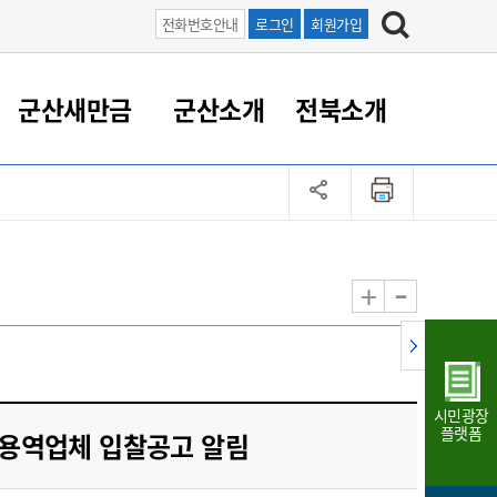
전화번호안내
로그인
회원가입
군산새만금
군산소개
전북소개
정 대응
족관계
부서/업무
RE100의 중심 새만금
도시/공원/주택
산업인프라
정책실명제
토지/건축
읍면동 안내
군산새만금 홍보 영상
조직운영6대지표
농업/축산업
도시재생
지방세
족관계
도시계획/지구단위계획
군산국가산업단지
정책실명제 안내
지방세
도시재생사업
민선8기 농업비전/발전방
공무원 정원
향
-
+
공원녹지
군산2국가산업단지
국민신청실명제안내
지방세환급금신청
도시재생(현장)지원센터
과장급이상 상위직 비율
농산물 유통
식
주택
새만금산업단지
정책실명제 중점관리 대상
지방세 상담챗봇
도시재생시설 현황
공무원 1인당 주민수
가축방역
자료실
자유무역지역
도시재생 공지/행사
현장공무원 비율
동물복지
지방산업단지
재정규모대비 인건비운영
시민광장
농공단지
실국본부수
플랫폼
 용역업체 입찰공고 알림
림 서비
산업단지 지도
내고장 알리미
구
항만/여객/공항/철도/컨벤