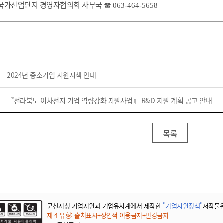
기부자 예우제
군산국가산업단지 경영자협의회 사무국
☎ 063-464-5658
기부자 명예의 전당
기금사업
군산시 답례품
고향사랑기부제 소식
2024년 중소기업 지원시책 안내
『전라북도 이차전지 기업 역량강화 지원사업』 R&D 지원 계획 공고 안내
목록
군산시청 기업지원과 기업유치계에서 제작한
"기업지원정책"
저작물
제 4 유형: 출처표시+상업적 이용금지+변경금지