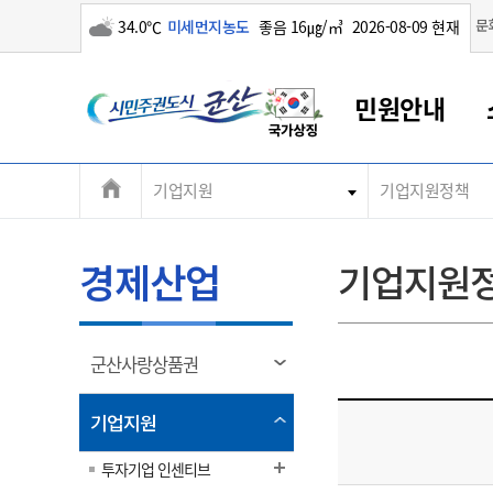
구름많음
문
34.0℃
미세먼지농도
좋음 16㎍/㎥
2026-08-09 현재
시
민원안내
민
전
기업지원
기업지원정책
군산새만금
민원안내
소통참여
생활복지
경제산업
정보공개
군산소개
전북소개
주
군산에서 시작되는 새만금
전북특별자치도 소개
군산사랑상품권
민원창구안내
정보공개제도
복지/보건
시정알림
군산시 비전
체
권
민원이용안내
시정소식
인구정책
상품권 안내
제도안내
전북특별자치도란?
메
경제산업
기업지원
민원수수료
시험/채용
통합돌봄
상품권 공지사항
비공개대상정보
전북특별자치도 용어 Q&A
뉴
도
종합민원창구
보도자료
주민복지
상품권 Q&A
불복구제절차
자료실
시
아름다운 배려창구
행사안내
아동/청소년
상품권 이용규약
수수료
열
군산사랑상품권
홍보영상 게시판
토지정보민원창구
행사일정표
여성/가족
판매대행점 조회
정보공개서식
림
군
대표전화
대표전화
대표전화
대표전화
대표전화
대표전화
대표전화
대표전화
063-454-4000
063-454-4000
063-454-4000
063-454-4000
063-454-4000
063-454-4000
063-454-4000
063-454-4000
열
기업지원
무인민원발급기
교육안내
노인복지
지류상품권 재고조회
림
산
보건소식
장애인복지
투자기업 인센티브
부서 및 담당자 연락처
부서 및 담당자 연락처
부서 및 담당자 연락처
부서 및 담당자 연락처
부서 및 담당자 연락처
부서 및 담당자 연락처
부서 및 담당자 연락처
부서 및 담당자 연락처
고시공고
사회서비스(바우처)