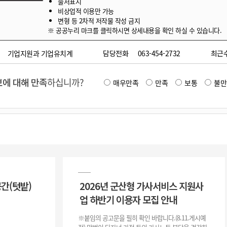
출처표시
비상업적 이용만 가능
변형 등 2차적 저작물 작성 금지
※ 공공누리 마크를 클릭하시면 상세내용을 확인 하실 수 있습니다.
기업지원과 기업유치계
담당전화
063-454-2732
최근
에 대해 만족
하십니까?
매우만족
만족
보통
불만
공간(텃밭)
2026년 군산형 가사서비스 지원사
업 하반기 이용자 모집 안내
※붙임의 공고문을 필히 확인 바랍니다.(8.11.게시예