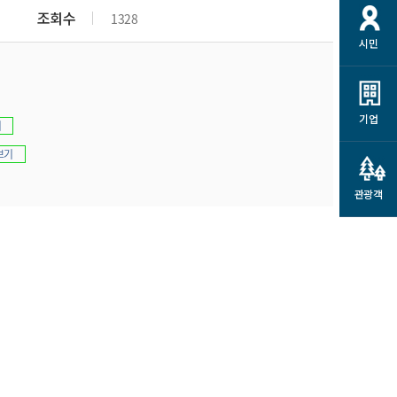
개
재정정보 공개
공공저작물
션
조회수
1328
시민
통계정보
행정규제개혁
소상공인 지원
민방위/재난안전
시스템
행정규제개혁안내
고유가 피해지원금
민방위
규제신문고
군산사랑배달 배달의명수
기업
기
재난안전
규제입증요청
카드수수료 지원
보기
풍수해보험
사
규제정보포털
소상공인지원
재해예방
관광객
관련기관 안내
군산시착한가격업소
시민대상보험
통계
영조물 배상보험
인 현황
군산시민 안전보험
군산시민 자전거보험
군산 상품
농업인안전보험 농가부담
 가이드북
금 지원사업