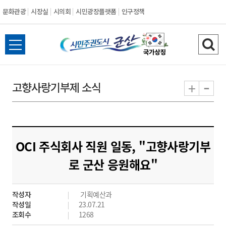
문화관광
시장실
시의회
시민광장플랫폼
인구정책
시
전
검
민
체
색
메
하
-
+
고향사랑기부제 소식
주
뉴
기
열
권
기
도
OCI 주식회사 직원 일동, "고향사랑기부
시
로 군산 응원해요"
군
작성자
기획예산과
산
작성일
23.07.21
조회수
1268