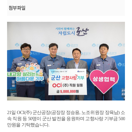
첨부파일
21
일
OCI(
주
)
군산공장
(
공장장 정승용
,
노조위원장 장육남
)
소
속 직원 등
50
명이 군산 발전을 응원하며
고향사랑 기부금
500
만원을 기탁했습니다.