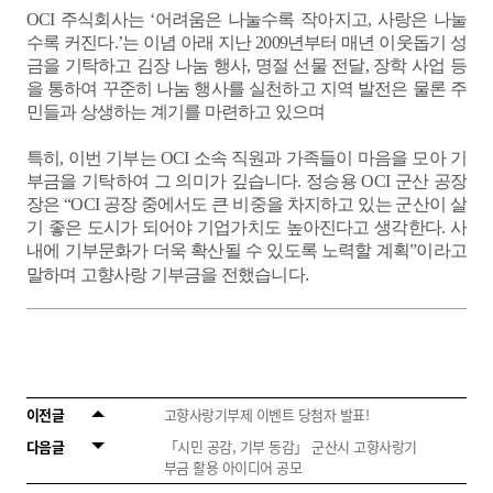
OCI
주식회사는
‘
어려움은 나눌수록 작아지고
,
사랑은 나눌
수록 커진다
.’
는 이념 아래 지난
2009
년부터 매년 이웃돕기 성
금을 기탁하고 김장 나눔 행사
,
명절 선물 전달
,
장학 사업 등
을 통하여 꾸준히 나눔 행사를 실천하고 지역 발전은 물론 주
민들과 상생하는 계기를 마련하고 있으며
특히
,
이번 기부는
OCI
소속 직원과 가족들이 마음을 모아 기
부금을 기탁하여 그 의미가 깊습니다
.
정승용
OCI
군산 공장
장은
“OCI
공장 중에서도 큰 비중을 차지하고 있는 군산이 살
기 좋은 도시가 되어야 기업가치도 높아진다고 생각한다
.
사
내에 기부문화가 더욱 확산될 수 있도록 노력할 계획
”
이라고
.
말하며 고향사랑 기부금을 전했습니다
이전글
고향사랑기부제 이벤트 당첨자 발표!
다음글
「시민 공감, 기부 동감」 군산시 고향사랑기
부금 활용 아이디어 공모