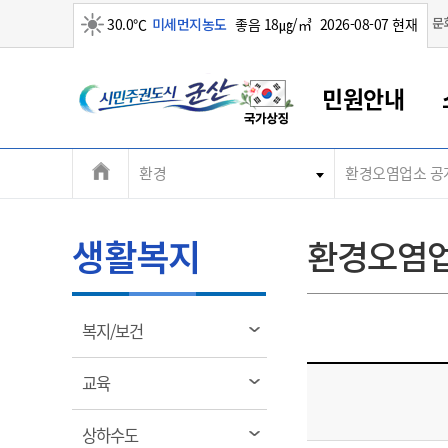
맑음
문
30.0℃
미세먼지농도
좋음 18㎍/㎥
2026-08-07 현재
시
민원안내
민
전
환경
환경오염업소 공
군산새만금
민원안내
소통참여
생활복지
경제산업
정보공개
군산소개
전북소개
주
군산에서 시작되는 새만금
전북특별자치도 소개
군산사랑상품권
민원창구안내
정보공개제도
복지/보건
시정알림
군산시 비전
체
권
민원이용안내
시정소식
인구정책
상품권 안내
제도안내
전북특별자치도란?
메
생활복지
환경오염업
민원수수료
시험/채용
통합돌봄
상품권 공지사항
비공개대상정보
전북특별자치도 용어 Q&A
뉴
도
종합민원창구
보도자료
주민복지
상품권 Q&A
불복구제절차
자료실
시
아름다운 배려창구
행사안내
아동/청소년
상품권 이용규약
수수료
열
복지/보건
홍보영상 게시판
토지정보민원창구
행사일정표
여성/가족
판매대행점 조회
정보공개서식
림
군
대표전화
대표전화
대표전화
대표전화
대표전화
대표전화
대표전화
대표전화
063-454-4000
063-454-4000
063-454-4000
063-454-4000
063-454-4000
063-454-4000
063-454-4000
063-454-4000
열
교육
무인민원발급기
교육안내
노인복지
지류상품권 재고조회
림
산
보건소식
장애인복지
부서 및 담당자 연락처
부서 및 담당자 연락처
부서 및 담당자 연락처
부서 및 담당자 연락처
부서 및 담당자 연락처
부서 및 담당자 연락처
부서 및 담당자 연락처
부서 및 담당자 연락처
열
상하수도
고시공고
사회서비스(바우처)