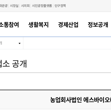
화관광
시장실
시의회
시민광장플랫폼
인구정책
소통참여
생활복지
경제산업
정보공개
개
새만금 해양거점도시 군산
정보공개 목록/청구
시민참여서비스
여권 민원
기업지원
교육
군산시 소개
군산시 관할권 주요논리
각종 신고/민원
사전정보공표
일자리/창업
차량 민원
상하수도
시청안내
새만금 관할구역 결
주민등록/인감/가
교통안내
기업목록
인사운영
SNS소식
여권발급안내
시민광장플랫폼
교육지원
투자기업 인센티브
정보공개 목록/청구
군산 현황
차량등록사업소 안내
하수도 계획
군산시 명장
사전정보공표
청사종합안내
주민등록/인감/가
시내버스
일반기업 목록
2022년도 통계
조직도
소 공개
여권 서식
시장에게 바란다
평생교육
기업지원정책
군산의 역사
차량 신규/이전 등록
상수도시설
구인구직
수시공표
전화번호안내
각종서식
택시
사회적경제기업
2023년도 통계
업무
나의민원
학자금대출이자지원
경제 공지/서식
수상현황
저당권 설정/말소 등록
수질검사
청년뜰(청년센터/창업센터)
부서별 팩스번호
시외버스/고속버스
공장 검색
2024년도 통계
부서소
나도한마디
우리아이 꿈탐험 지원사업
기업애로해소SOS
자연지리특성
등록원부 열람/발급
상수도/하수도 요금
시청 오시는 길
철도/항공
2025년도 통계
부서별 
군산시사회적경제지원센터
칭찬합시다
시민정보화교육
강소연구개발특구
행정구역/행정지도
자동차 등록 서식
요금조회납부시스템
여객선
설문조사
부모학교예약시스템
자매결연/국제협력 도시
자동차 과태료 조회 및 납부
공공하수처리시설
교통 관련사이트
일자리 지원사업
농업회사법인 에스바이오(
자원봉사참여
군산어린이시청
군산의 상징
자동차 정기(종합)검사 기
주정차단속 문자알
일자리지원센터
간조회 및 검사예약
스
전자민원창
적극행정
디지털배움터