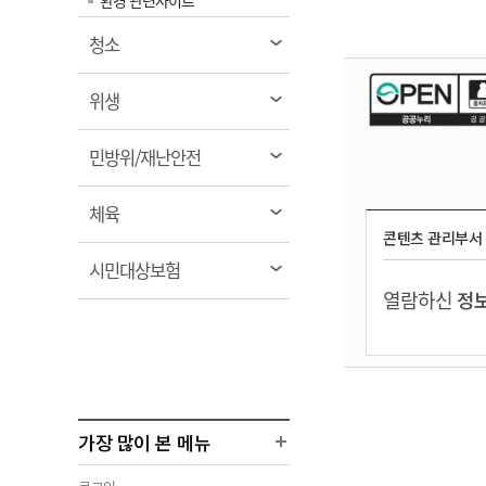
환경 관련사이트
열
청소
림
열
위생
림
열
민방위/재난안전
림
열
체육
림
콘텐츠 관리부서
열
시민대상보험
림
열람하신
정보
가장 많이 본 메뉴