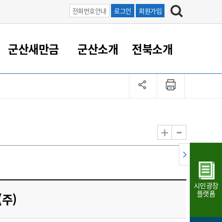
전화번호안내
로그인
회원가입
군산새만금
군산소개
전북소개
정 대응
족관계
부서/업무
RE100의 중심 새만금
도시/공원/주택
산업인프라
정책실명제
토지/건축
읍면동 안내
군산새만금 홍보 영상
조직운영6대지표
농업/축산업
도시재생
지방세
족관계
도시계획/지구단위계획
군산국가산업단지
정책실명제 안내
지방세
도시재생사업
민선8기 농업비전/발전방
공무원 정원
향
-
+
공원녹지
군산2국가산업단지
국민신청실명제안내
지방세환급금신청
도시재생(현장)지원센터
과장급이상 상위직 비율
농산물 유통
식
주택
새만금산업단지
정책실명제 중점관리 대상
지방세 상담챗봇
도시재생시설 현황
공무원 1인당 주민수
가축방역
자료실
자유무역지역
도시재생 공지/행사
현장공무원 비율
동물복지
지방산업단지
재정규모대비 인건비운영
시민광장
농공단지
실국본부수
플랫폼
주)
림 서비
산업단지 지도
내고장 알리미
구
항만/여객/공항/철도/컨벤