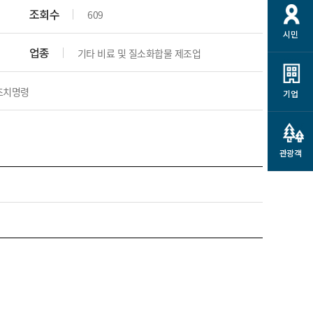
개
재정정보 공개
공공저작물
션
조회수
609
시민
통계정보
행정규제개혁
소상공인 지원
업종
기타 비료 및 질소화합물 제조업
민방위/재난안전
시스템
행정규제개혁안내
고유가 피해지원금
민방위
규제신문고
조치명령
군산사랑배달 배달의명수
기업
재난안전
규제입증요청
카드수수료 지원
풍수해보험
사
규제정보포털
소상공인지원
재해예방
관광객
관련기관 안내
군산시착한가격업소
시민대상보험
통계
영조물 배상보험
인 현황
군산시민 안전보험
군산시민 자전거보험
군산 상품
농업인안전보험 농가부담
 가이드북
금 지원사업