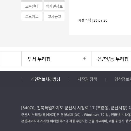
news)
교육안내
행사일정표
보도자료
고시공고
시정소식 | 26.07.30
부서 누리집
읍/면/동 누리집
개인정보처리방침
저작권 정책
영상정보
[54078] 전북특별자치도 군산시 시청로 17 (조촌동, 군산시청) 
군산시 누리집(홈페이지)은 운영체제(OS)：Windows 7이상, 인터넷 브라우
본 홈페이지에 게시된 이메일 주소가 자동 수집되는 것을 거부하며, 이를 위반시 정