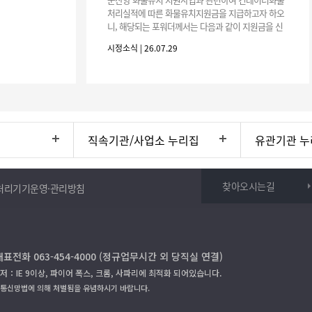
처리실적에 따른 화물유치지원금을 지급하고자 하오
니, 해당되는 포워더께서는 다음과 같이 지원금을 신
청하시기 바랍니다. 1. 해당기간 : ‘25. 11. 1. ~ '26. 4.
시정소식 | 26.07.29
30.(6개
직속기관/사업소 누리집
유관기관 누
찾아오시는길
처리기기운영·관리방침
대표전화 063-454-4000 (정규업무시간 외 당직실 연결)
저：IE 9이상, 파이어 폭스, 크롬, 사파리에 최적화 되어있습니다.
보통신망법에 의해 처벌됨을 유념하시기 바랍니다.