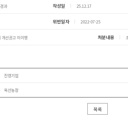
위원회 현황
공공데이터 개방
업무추진비공
군산시 무상교통
작성일
경과
25.12.17
공부의 명수
정부24
위원회 명단공개
공공데이터 개방
예산/재정
법률정보
국민신문고
건설
부동산
에너지
위반일자
2022-07-25
환경
청소
위생
위원회 회의록 공개
공공데이터 수요조사
민원편람/서식
한눈에 서비스
전자가족관계등록
예산안내
조례규칙 입법예고
경제동향
도로/가로등
부동산 정보
태양광
환경선언문
청소정보
공중위생
처분내용
재정공시
조례규칙 입법예고(구)
물가정보
 개선권고 미이행
자전거
주소/건축/지적/지리정보
가스/석유
인터넷등기소
환경기본정보
대형폐기물 배출신고
위생용품 제조업
결산보고서
법률정보 관련사이트
사회조사
조상땅찾기
국세청홈택스
화학물질 관리지도
공모사업
생활쓰레기 처리요령
식품위생
중기지방재정계획
사업체조
위택스
미세먼지 대응
음식물쓰레기 처리요령
문화 콘텐츠업
투자심사
통계연보
부동산통합민원
환경영향평가
폐기물 처리시설 현황
예산낭비신고
청년통계
진영기업
체육
공공데이터포털
석면해체 건축물정보
보조금 부정수급 신고
주민등록
새올전자민원창구
체육시설 안내
환경오염업소 공개
옥산농장
공유재산
체류외국
군산시체육회
환경 관련사이트
재정용어사전
생활체육 공지
군산시 고향사랑기부제
목록
고향사랑기부제 소개
군산상품