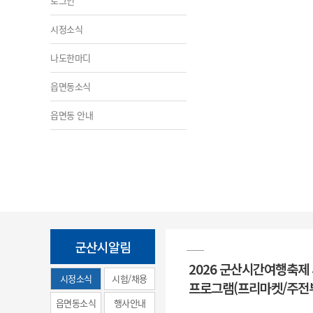
로그인
시정소식
나도한마디
읍면동소식
읍면동 안내
군산시알림
2026 군산시간여행축제
시정소식
시험/채용
프로그램(프리마켓/주전
(municipal
읍면동소식
행사안내