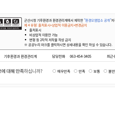
기부자 예우제
기부자 명예의 전당
기금사업
군산시청 기후환경과 환경관리계에서 제작한
"환경오염업소 공개"
저
군산시 답례품
제 4 유형: 출처표시+상업적 이용금지+변경금지
출처표시
고향사랑기부제 소식
비상업적 이용만 가능
변형 등 2차적 저작물 작성 금지
※ 공공누리 마크를 클릭하시면 상세내용을 확인 하실 수 있습니다.
기후환경과 환경관리계
담당전화
063-454-3405
최근
에 대해 만족
하십니까?
매우만족
만족
보통
불만