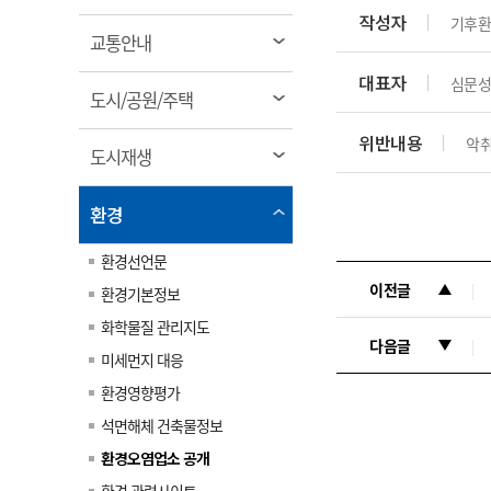
림
계약정보공개
작성자
기후환
전화번호안내
전화번호안내
전화번호안내
전화번호안내
전화번호안내
전화번호안내
전화번호안내
전화번호안내
군산시보
장사정보
열
교통안내
입찰/계약정보
읍면동소식
주민복지 안내서
주요시책
림
수산업
찾아오시는길
찾아오시는길
찾아오시는길
찾아오시는길
찾아오시는길
찾아오시는길
찾아오시는길
찾아오시는길
대표자
심문성
용역과제
열
민원편의제도
도시/공원/주택
웹진 열린군산
시정계획
어업현황
림
타기관소식
위반내용
민원 1회방문 처리제
주요업무
악취
수산물 안전정보
열
도시재생
어디서나 민원처리제
시정백서
림
군산수산물 소비촉진행사
상품권 구매 사용 및 관리
사전심사 청구제도
열
환경
군산 특화 수산물
림
민원인 후견인제
환경선언문
복합민원 상담예약제
이전글
환경기본정보
폐업신고 원스톱서비스
화학물질 관리지도
납세자 보호관제도
다음글
미세먼지 대응
『안심상속』 원스톱 서비
환경영향평가
스
석면해체 건축물정보
환경오염업소 공개