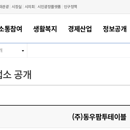
화관광
시장실
시의회
시민광장플랫폼
인구정책
소통참여
생활복지
경제산업
정보공개
개
새만금 해양거점도시 군산
정보공개 목록/청구
시민참여서비스
여권 민원
기업지원
교육
군산시 소개
군산시 관할권 주요논리
각종 신고/민원
사전정보공표
일자리/창업
차량 민원
상하수도
시청안내
새만금 관할구역 결
주민등록/인감/가
교통안내
기업목록
인사운영
SNS소식
여권발급안내
시민광장플랫폼
교육지원
투자기업 인센티브
정보공개 목록/청구
군산 현황
차량등록사업소 안내
하수도 계획
군산시 명장
사전정보공표
청사종합안내
주민등록/인감/가
시내버스
일반기업 목록
2022년도 통계
조직도
소 공개
여권 서식
시장에게 바란다
평생교육
기업지원정책
군산의 역사
차량 신규/이전 등록
상수도시설
구인구직
수시공표
전화번호안내
각종서식
택시
사회적경제기업
2023년도 통계
업무
나의민원
학자금대출이자지원
경제 공지/서식
수상현황
저당권 설정/말소 등록
수질검사
청년뜰(청년센터/창업센터)
부서별 팩스번호
시외버스/고속버스
공장 검색
2024년도 통계
부서소
나도한마디
우리아이 꿈탐험 지원사업
기업애로해소SOS
자연지리특성
등록원부 열람/발급
상수도/하수도 요금
시청 오시는 길
철도/항공
2025년도 통계
부서별 
군산시사회적경제지원센터
칭찬합시다
시민정보화교육
강소연구개발특구
행정구역/행정지도
자동차 등록 서식
요금조회납부시스템
여객선
설문조사
부모학교예약시스템
자매결연/국제협력 도시
자동차 과태료 조회 및 납부
공공하수처리시설
교통 관련사이트
일자리 지원사업
(주)동우팜투테이블
자원봉사참여
군산어린이시청
군산의 상징
자동차 정기(종합)검사 기
주정차단속 문자알
일자리지원센터
간조회 및 검사예약
스
전자민원창
적극행정
디지털배움터