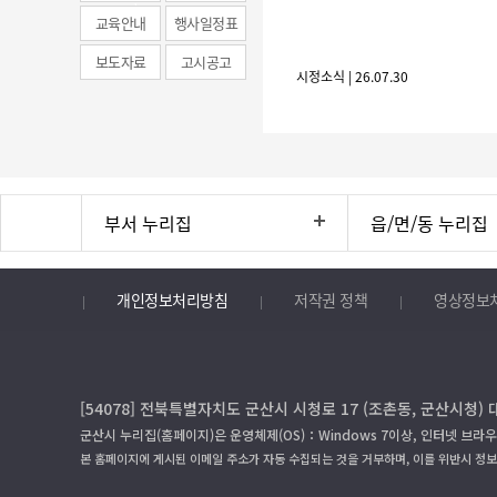
news)
교육안내
행사일정표
보도자료
고시공고
시정소식 | 26.07.30
부서 누리집
읍/면/동 누리집
개인정보처리방침
저작권 정책
영상정보
[54078] 전북특별자치도 군산시 시청로 17 (조촌동, 군산시청) 
군산시 누리집(홈페이지)은 운영체제(OS)：Windows 7이상, 인터넷 브라우
본 홈페이지에 게시된 이메일 주소가 자동 수집되는 것을 거부하며, 이를 위반시 정