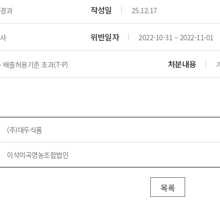
위원회 현황
공공데이터 개방
업무추진비공
군산시 무상교통
작성일
경과
25.12.17
공부의 명수
정부24
위원회 명단공개
공공데이터 개방
예산/재정
법률정보
국민신문고
건설
부동산
에너지
위반일자
사
2022-10-31 ~ 2022-11-01
환경
청소
위생
위원회 회의록 공개
공공데이터 수요조사
민원편람/서식
한눈에 서비스
전자가족관계등록
예산안내
조례규칙 입법예고
경제동향
도로/가로등
부동산 정보
태양광
환경선언문
청소정보
공중위생
처분내용
재정공시
조례규칙 입법예고(구)
물가정보
 배출허용기준 초과(T-P)
자전거
주소/건축/지적/지리정보
가스/석유
인터넷등기소
환경기본정보
대형폐기물 배출신고
위생용품 제조업
결산보고서
법률정보 관련사이트
사회조사
조상땅찾기
국세청홈택스
화학물질 관리지도
공모사업
생활쓰레기 처리요령
식품위생
중기지방재정계획
사업체조
위택스
미세먼지 대응
음식물쓰레기 처리요령
문화 콘텐츠업
투자심사
통계연보
부동산통합민원
환경영향평가
폐기물 처리시설 현황
예산낭비신고
청년통계
(주)대두식품
체육
공공데이터포털
석면해체 건축물정보
보조금 부정수급 신고
주민등록
새올전자민원창구
체육시설 안내
환경오염업소 공개
이삭미곡영농조합법인
공유재산
체류외국
군산시체육회
환경 관련사이트
재정용어사전
생활체육 공지
군산시 고향사랑기부제
목록
고향사랑기부제 소개
군산상품