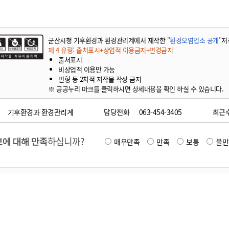
기부자 예우제
기부자 명예의 전당
기금사업
군산시청 기후환경과 환경관리계에서 제작한
"환경오염업소 공개"
저
군산시 답례품
제 4 유형: 출처표시+상업적 이용금지+변경금지
출처표시
고향사랑기부제 소식
비상업적 이용만 가능
변형 등 2차적 저작물 작성 금지
※ 공공누리 마크를 클릭하시면 상세내용을 확인 하실 수 있습니다.
기후환경과 환경관리계
담당전화
063-454-3405
최근
에 대해 만족
하십니까?
매우만족
만족
보통
불만