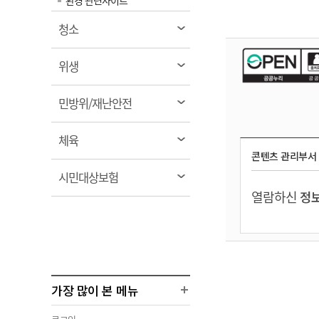
환경 관련사이트
열
청소
림
열
위생
림
열
민방위/재난안전
림
열
체육
림
콘텐츠 관리부서
열
시민대상보험
림
열람하신
정보
가장 많이 본 메뉴