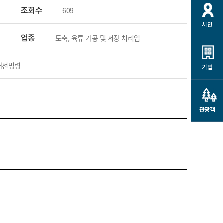
개
재정정보 공개
공공저작물
션
조회수
609
시민
통계정보
행정규제개혁
소상공인 지원
업종
도축, 육류 가공 및 저장 처리업
민방위/재난안전
시스템
행정규제개혁안내
고유가 피해지원금
민방위
규제신문고
개선명령
군산사랑배달 배달의명수
기업
재난안전
규제입증요청
카드수수료 지원
풍수해보험
사
규제정보포털
소상공인지원
재해예방
관광객
관련기관 안내
군산시착한가격업소
시민대상보험
통계
영조물 배상보험
인 현황
군산시민 안전보험
군산시민 자전거보험
군산 상품
농업인안전보험 농가부담
 가이드북
금 지원사업