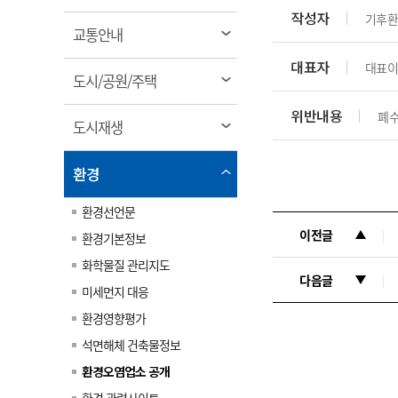
림
계약정보공개
작성자
기후환
전화번호안내
전화번호안내
전화번호안내
전화번호안내
전화번호안내
전화번호안내
전화번호안내
전화번호안내
군산시보
장사정보
열
교통안내
입찰/계약정보
읍면동소식
주민복지 안내서
주요시책
림
수산업
찾아오시는길
찾아오시는길
찾아오시는길
찾아오시는길
찾아오시는길
찾아오시는길
찾아오시는길
찾아오시는길
대표자
대표이
용역과제
열
민원편의제도
도시/공원/주택
웹진 열린군산
시정계획
어업현황
림
타기관소식
위반내용
민원 1회방문 처리제
주요업무
폐수
수산물 안전정보
열
도시재생
어디서나 민원처리제
시정백서
림
군산수산물 소비촉진행사
상품권 구매 사용 및 관리
사전심사 청구제도
열
환경
군산 특화 수산물
림
민원인 후견인제
환경선언문
복합민원 상담예약제
이전글
환경기본정보
폐업신고 원스톱서비스
화학물질 관리지도
납세자 보호관제도
다음글
미세먼지 대응
『안심상속』 원스톱 서비
환경영향평가
스
석면해체 건축물정보
환경오염업소 공개