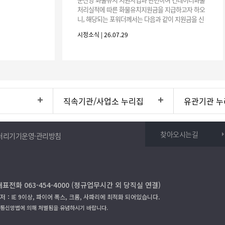
처리실적에 따른 화물유치지원금을 지급하고자 하오
니, 해당되는 포워더께서는 다음과 같이 지원금을 신
청하시기 바랍니다. 1. 해당기간 : ‘25. 11. 1. ~ '26. 4.
시정소식 | 26.07.29
30.(6개
직속기관/사업소 누리집
유관기관 누
찾아오시는길
처리기기운영·관리방침
대표전화 063-454-4000 (정규업무시간 외 당직실 연결)
저：IE 9이상, 파이어 폭스, 크롬, 사파리에 최적화 되어있습니다.
보통신망법에 의해 처벌됨을 유념하시기 바랍니다.