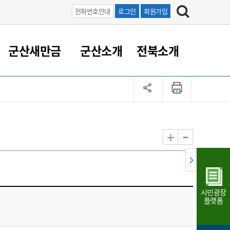
전화번호안내
로그인
회원가입
군산새만금
군산소개
전북소개
정 대응
족관계
부서/업무
RE100의 중심 새만금
도시/공원/주택
산업인프라
정책실명제
토지/건축
읍면동 안내
군산새만금 홍보 영상
조직운영6대지표
농업/축산업
도시재생
지방세
족관계
도시계획/지구단위계획
군산국가산업단지
정책실명제 안내
지방세
도시재생사업
민선8기 농업비전/발전방
공무원 정원
향
-
+
공원녹지
군산2국가산업단지
국민신청실명제안내
지방세환급금신청
도시재생(현장)지원센터
과장급이상 상위직 비율
농산물 유통
식
주택
새만금산업단지
정책실명제 중점관리 대상
지방세 상담챗봇
도시재생시설 현황
공무원 1인당 주민수
가축방역
자료실
자유무역지역
도시재생 공지/행사
현장공무원 비율
동물복지
지방산업단지
재정규모대비 인건비운영
시민광장
농공단지
실국본부수
플랫폼
림 서비
산업단지 지도
내고장 알리미
구
항만/여객/공항/철도/컨벤