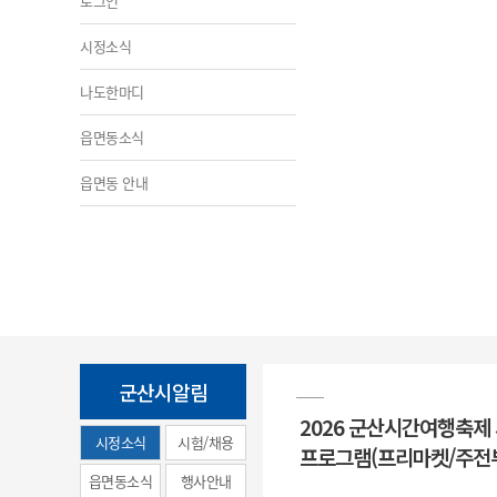
로그인
시정소식
나도한마디
읍면동소식
읍면동 안내
군산시알림
2026 군산시간여행축제
시정소식
시험/채용
프로그램(프리마켓/주전
(municipal
읍면동소식
행사안내