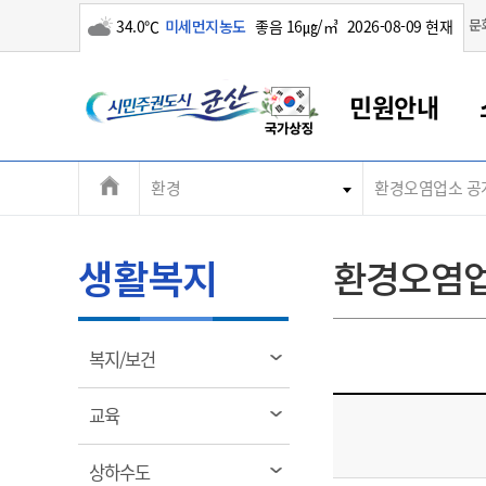
구름많음
문
34.0℃
미세먼지농도
좋음 16㎍/㎥
2026-08-09 현재
시
민원안내
민
전
환경
환경오염업소 공
군산새만금
민원안내
소통참여
생활복지
경제산업
정보공개
군산소개
전북소개
주
군산에서 시작되는 새만금
전북특별자치도 소개
군산사랑상품권
민원창구안내
정보공개제도
복지/보건
시정알림
군산시 비전
체
권
민원이용안내
시정소식
인구정책
상품권 안내
제도안내
전북특별자치도란?
메
생활복지
환경오염업
민원수수료
시험/채용
통합돌봄
상품권 공지사항
비공개대상정보
전북특별자치도 용어 Q&A
뉴
도
종합민원창구
보도자료
주민복지
상품권 Q&A
불복구제절차
자료실
시
아름다운 배려창구
행사안내
아동/청소년
상품권 이용규약
수수료
열
복지/보건
홍보영상 게시판
토지정보민원창구
행사일정표
여성/가족
판매대행점 조회
정보공개서식
림
군
대표전화
대표전화
대표전화
대표전화
대표전화
대표전화
대표전화
대표전화
063-454-4000
063-454-4000
063-454-4000
063-454-4000
063-454-4000
063-454-4000
063-454-4000
063-454-4000
열
교육
무인민원발급기
교육안내
노인복지
지류상품권 재고조회
림
산
보건소식
장애인복지
부서 및 담당자 연락처
부서 및 담당자 연락처
부서 및 담당자 연락처
부서 및 담당자 연락처
부서 및 담당자 연락처
부서 및 담당자 연락처
부서 및 담당자 연락처
부서 및 담당자 연락처
열
상하수도
고시공고
사회서비스(바우처)