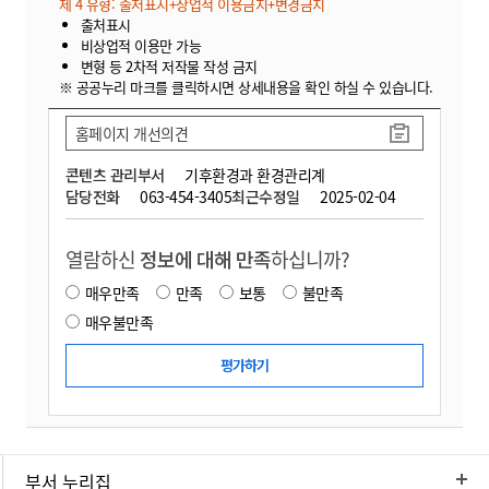
제 4 유형: 출처표시+상업적 이용금지+변경금지
출처표시
비상업적 이용만 가능
변형 등 2차적 저작물 작성 금지
※ 공공누리 마크를 클릭하시면 상세내용을 확인 하실 수 있습니다.
홈페이지 개선의견
콘텐츠 관리부서
기후환경과 환경관리계
담당전화
063-454-3405
최근수정일
2025-02-04
열람하신
정보에 대해 만족
하십니까?
매우만족
만족
보통
불만족
매우불만족
부서 누리집