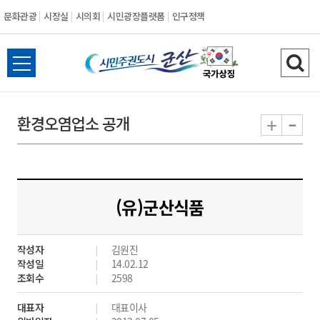
문화관광
시장실
시의회
시민광장플랫폼
인구정책
시
전
검
민
체
색
메
하
-
+
환경오염업소 공개
주
뉴
기
열
권
기
도
(유)군산식품
시
작성자
김원진
군
작성일
14.02.12
조회수
2598
산
대표자
대표이사