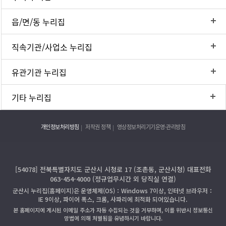
읍/면/동 누리집
직속기관/사업소 누리집
유관기관 누리집
기타 누리집
개인정보처리방침
저작권 정책
영상정보처리기기운영·관리방침
[54078] 전북특별자치도 군산시 시청로 17 (조촌동, 군산시청) 대표전화
063-454-4000 (정규업무시간 외 당직실 연결)
군산시 누리집(홈페이지)은 운영체제(OS)：Windows 7이상, 인터넷 브라우저：
IE 9이상, 파이어 폭스, 크롬, 사파리에 최적화 되어있습니다.
본 홈페이지에 게시된 이메일 주소가 자동 수집되는 것을 거부하며, 이를 위반시 정보통신
망법에 의해 처벌됨을 유념하시기 바랍니다.