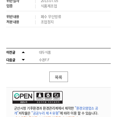
위반일자
2013.07.05
업종
식품제조업
위반내용
폐수 무단방류
처분내용
조업정지
이전글
대두식품
다음글
수경F.F
목록
군산시청 기후환경과 환경관리계에서 제작한
"환경오염업소 공
개"
저작물은
"공공누리 제 4 유형"
에 따라 이용 할 수 있습니다.