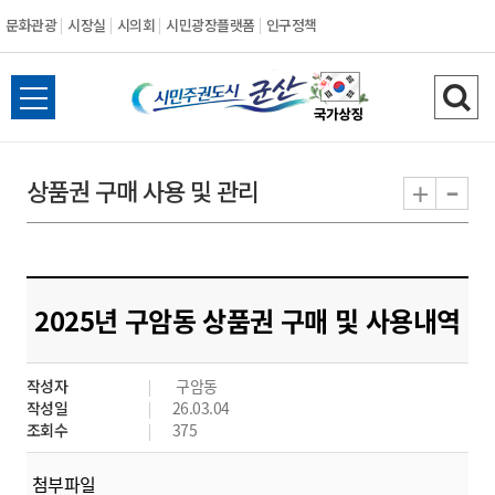
문화관광
시장실
시의회
시민광장플랫폼
인구정책
시
전
검
민
체
색
메
하
-
+
상품권 구매 사용 및 관리
주
뉴
기
열
권
기
도
2025년 구암동 상품권 구매 및 사용내역
시
작성자
구암동
군
작성일
26.03.04
조회수
375
산
첨부파일