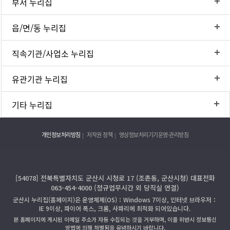
부서 누리집
읍/면/동 누리집
직속기관/사업소 누리집
유관기관 누리집
기타 누리집
개인정보처리방침
저작권 정책
영상정보처리기기운영·관리방침
[54078] 전북특별자치도 군산시 시청로 17 (조촌동, 군산시청) 대표전화
063-454-4000 (정규업무시간 외 당직실 연결)
군산시 누리집(홈페이지)은 운영체제(OS)：Windows 7이상, 인터넷 브라우저：
IE 9이상, 파이어 폭스, 크롬, 사파리에 최적화 되어있습니다.
본 홈페이지에 게시된 이메일 주소가 자동 수집되는 것을 거부하며, 이를 위반시 정보통신
망법에 의해 처벌됨을 유념하시기 바랍니다.