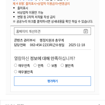
제 4 유형: 출처표시+상업적 이용금지+변경금지
출처표시
비상업적 이용만 가능
변형 등 2차적 저작물 작성 금지
※ 공공누리 마크를 클릭하시면 상세내용을 확인 하실 수 있습니다.
홈페이지 개선의견
콘텐츠 관리부서
행정지원과 총무계
담당전화
063-454-2233
최근수정일
2025-11-18
열람하신
정보에 대해 만족
하십니까?
매우만족
만족
보통
불만족
매우불만족