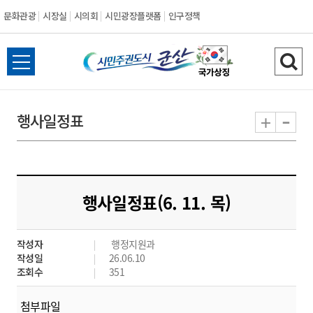
문화관광
시장실
시의회
시민광장플랫폼
인구정책
시
전
검
민
체
색
메
하
-
+
행사일정표
주
뉴
기
열
권
기
도
행사일정표(6. 11. 목)
시
작성자
행정지원과
군
작성일
26.06.10
조회수
351
산
첨부파일