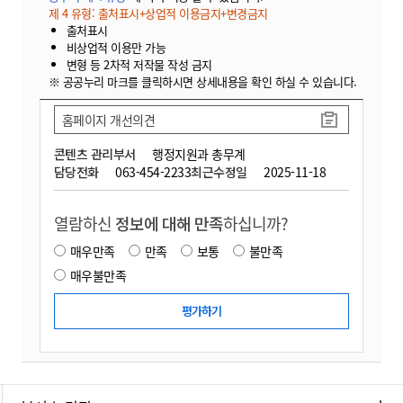
제 4 유형: 출처표시+상업적 이용금지+변경금지
출처표시
비상업적 이용만 가능
변형 등 2차적 저작물 작성 금지
※ 공공누리 마크를 클릭하시면 상세내용을 확인 하실 수 있습니다.
홈페이지 개선의견
콘텐츠 관리부서
행정지원과 총무계
담당전화
063-454-2233
최근수정일
2025-11-18
열람하신
정보에 대해 만족
하십니까?
매우만족
만족
보통
불만족
매우불만족