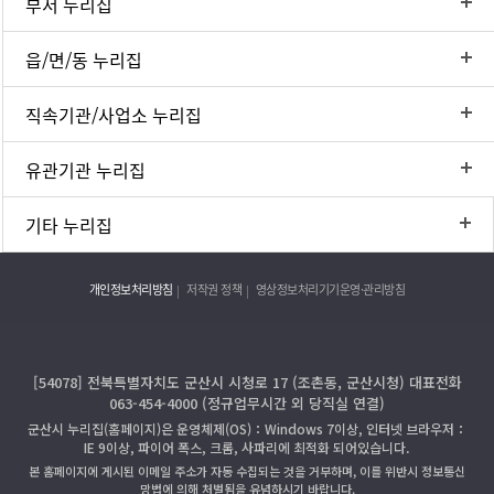
부서 누리집
읍/면/동 누리집
직속기관/사업소 누리집
유관기관 누리집
기타 누리집
개인정보처리방침
저작권 정책
영상정보처리기기운영·관리방침
[54078] 전북특별자치도 군산시 시청로 17 (조촌동, 군산시청) 대표전화
063-454-4000 (정규업무시간 외 당직실 연결)
군산시 누리집(홈페이지)은 운영체제(OS)：Windows 7이상, 인터넷 브라우저：
IE 9이상, 파이어 폭스, 크롬, 사파리에 최적화 되어있습니다.
본 홈페이지에 게시된 이메일 주소가 자동 수집되는 것을 거부하며, 이를 위반시 정보통신
망법에 의해 처벌됨을 유념하시기 바랍니다.