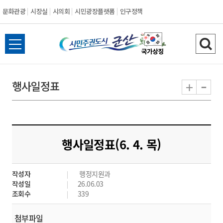
문화관광
시장실
시의회
시민광장플랫폼
인구정책
시
전
검
민
체
색
메
하
-
+
행사일정표
주
뉴
기
열
권
기
도
행사일정표(6. 4. 목)
시
작성자
행정지원과
군
작성일
26.06.03
조회수
339
산
첨부파일