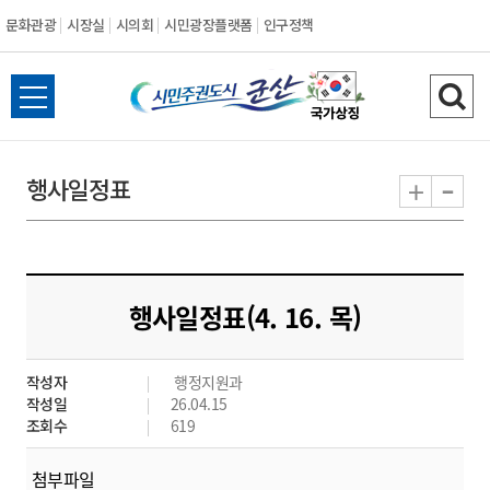
문화관광
시장실
시의회
시민광장플랫폼
인구정책
시
전
검
민
체
색
메
하
-
+
행사일정표
주
뉴
기
열
권
기
도
행사일정표(4. 16. 목)
시
작성자
행정지원과
군
작성일
26.04.15
조회수
619
산
첨부파일