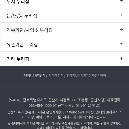
부서 누리집
읍/면/동 누리집
직속기관/사업소 누리집
유관기관 누리집
기타 누리집
개인정보처리방침
저작권 정책
영상정보처리기기운영·관리방침
[54078] 전북특별자치도 군산시 시청로 17 (조촌동, 군산시청) 대표전화
063-454-4000 (정규업무시간 외 당직실 연결)
군산시 누리집(홈페이지)은 운영체제(OS)：Windows 7이상, 인터넷 브라우저：
IE 9이상, 파이어 폭스, 크롬, 사파리에 최적화 되어있습니다.
본 홈페이지에 게시된 이메일 주소가 자동 수집되는 것을 거부하며, 이를 위반시 정보통신
망법에 의해 처벌됨을 유념하시기 바랍니다.