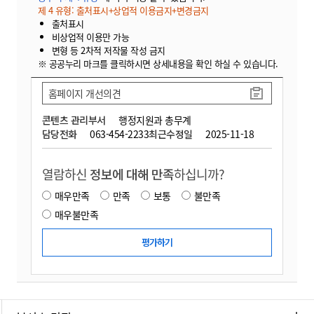
제 4 유형: 출처표시+상업적 이용금지+변경금지
출처표시
비상업적 이용만 가능
변형 등 2차적 저작물 작성 금지
※ 공공누리 마크를 클릭하시면 상세내용을 확인 하실 수 있습니다.
홈페이지 개선의견
콘텐츠 관리부서
행정지원과 총무계
담당전화
063-454-2233
최근수정일
2025-11-18
열람하신
정보에 대해 만족
하십니까?
매우만족
만족
보통
불만족
매우불만족