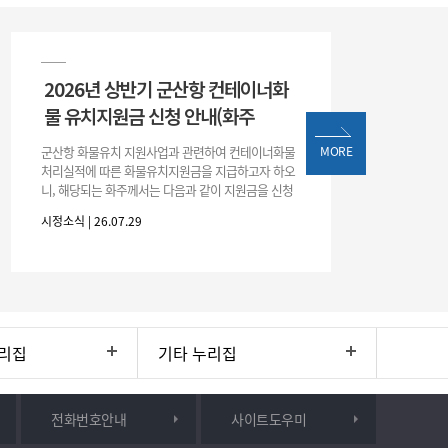
2026년 상반기 군산항 컨테이너화
물 유치지원금 신청 안내(화주
군산항 화물유치 지원사업과 관련하여 컨테이너화물
MORE
처리실적에 따른 화물유치지원금을 지급하고자 하오
니, 해당되는 화주께서는 다음과 같이 지원금을 신청
하시기 바랍니다. 1. 해당기간 : ‘25. 11. 1. ~ '26. 4. 30.
시정소식 | 26.07.29
(6개월
리집
기타 누리집
전화번호안내
사이트도우미