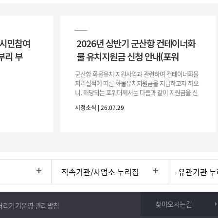
 시민참여
2026년 상반기 군산항 컨테이너화
부리 부
물 유치지원금 신청 안내(포워
군산항 화물유치 지원사업과 관련하여 컨테이너화물
처리실적에 따른 화물유치지원금을 지급하고자 하오
니, 해당되는 포워더께서는 다음과 같이 지원금을 신
청하시기 바랍니다. 1. 해당기간 : ‘25. 11. 1. ~ '26. 4.
시정소식 | 26.07.29
30.(6개
직속기관/사업소 누리집
유관기관 누
찾아오시는길
처리기기운영·관리방침