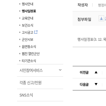
계약정보공개
행사안내
작성자
행정
전화번호안내
전화번호안내
전화번호안내
전화번호안내
전화번호안내
전화번호안내
전화번호안내
전화번호안내
군산시보
장사정보
행사일정표
입찰/계약정보
읍면동소식
주민복지 안내서
주요시책
수산업
찾아오시는길
찾아오시는길
찾아오시는길
찾아오시는길
찾아오시는길
찾아오시는길
찾아오시는길
찾아오시는길
교육안내
첨부파일
용역과제
민원편의제도
웹진 열린군산
시정계획
어업현황
보건소식
타기관소식
민원 1회방문 처리제
주요업무
수산물 안전정보
고시공고
어디서나 민원처리제
시정백서
행사일정표(3. 12. 목
군산시보
군산수산물 소비촉진행사
상품권 구매 사용 및 관리
사전심사 청구제도
읍면동소식
군산 특화 수산물
민원인 후견인제
웹진 열린군산
복합민원 상담예약제
타기관소식
폐업신고 원스톱서비스
열
시민참여서비스
이전글
납세자 보호관제도
림
열
『안심상속』 원스톱 서비
각종 신고/민원
다음글
스
림
열
SNS소식
림