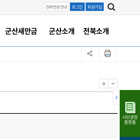
전화번호안내
로그인
회원가입
군산새만금
군산소개
전북소개
정 대응
족관계
부서/업무
RE100의 중심 새만금
도시/공원/주택
산업인프라
정책실명제
토지/건축
읍면동 안내
군산새만금 홍보 영상
조직운영6대지표
농업/축산업
도시재생
지방세
족관계
도시계획/지구단위계획
군산국가산업단지
정책실명제 안내
지방세
도시재생사업
민선8기 농업비전/발전방
공무원 정원
향
-
+
공원녹지
군산2국가산업단지
국민신청실명제안내
지방세환급금신청
도시재생(현장)지원센터
과장급이상 상위직 비율
농산물 유통
식
주택
새만금산업단지
정책실명제 중점관리 대상
지방세 상담챗봇
도시재생시설 현황
공무원 1인당 주민수
가축방역
자료실
자유무역지역
도시재생 공지/행사
현장공무원 비율
동물복지
지방산업단지
재정규모대비 인건비운영
시민광장
농공단지
실국본부수
플랫폼
림 서비
산업단지 지도
내고장 알리미
구
항만/여객/공항/철도/컨벤