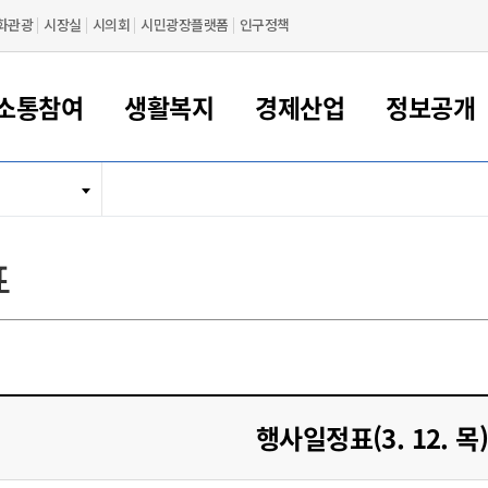
화관광
시장실
시의회
시민광장플랫폼
인구정책
소통참여
생활복지
경제산업
정보공개
새만금 해양거점도시 군산
정보공개 목록/청구
시민참여서비스
여권 민원
기업지원
교육
군산시 소개
군산시 관할권 주요논리
각종 신고/민원
사전정보공표
일자리/창업
차량 민원
상하수도
시청안내
새만금 관할구역 결
주민등록/인감/가
교통안내
기업목록
인사운영
SNS소식
여권발급안내
시민광장플랫폼
교육지원
투자기업 인센티브
정보공개 목록/청구
군산 현황
차량등록사업소 안내
하수도 계획
군산시 명장
사전정보공표
청사종합안내
주민등록/인감/가
시내버스
일반기업 목록
2022년도 통계
조직도
표
여권 서식
시장에게 바란다
평생교육
기업지원정책
군산의 역사
차량 신규/이전 등록
상수도시설
구인구직
수시공표
전화번호안내
각종서식
택시
사회적경제기업
2023년도 통계
업무
나의민원
학자금대출이자지원
경제 공지/서식
수상현황
저당권 설정/말소 등록
수질검사
청년뜰(청년센터/창업센터)
부서별 팩스번호
시외버스/고속버스
공장 검색
2024년도 통계
부서소
나도한마디
우리아이 꿈탐험 지원사업
기업애로해소SOS
자연지리특성
등록원부 열람/발급
상수도/하수도 요금
시청 오시는 길
철도/항공
2025년도 통계
부서별 
군산시사회적경제지원센터
칭찬합시다
시민정보화교육
강소연구개발특구
행정구역/행정지도
자동차 등록 서식
요금조회납부시스템
여객선
설문조사
부모학교예약시스템
자매결연/국제협력 도시
자동차 과태료 조회 및 납부
공공하수처리시설
교통 관련사이트
일자리 지원사업
행사일정표(3. 12. 목)
자원봉사참여
군산어린이시청
군산의 상징
자동차 정기(종합)검사 기
주정차단속 문자알
일자리지원센터
간조회 및 검사예약
스
전자민원창
적극행정
디지털배움터