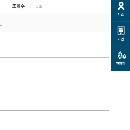
개
재정정보 공개
공공저작물
션
조회수
587
시민
통계정보
행정규제개혁
소상공인 지원
민방위/재난안전
시스템
행정규제개혁안내
고유가 피해지원금
민방위
규제신문고
군산사랑배달 배달의명수
기업
재난안전
규제입증요청
카드수수료 지원
풍수해보험
사
규제정보포털
소상공인지원
재해예방
관광객
관련기관 안내
군산시착한가격업소
시민대상보험
통계
영조물 배상보험
인 현황
군산시민 안전보험
군산시민 자전거보험
군산 상품
농업인안전보험 농가부담
 가이드북
금 지원사업