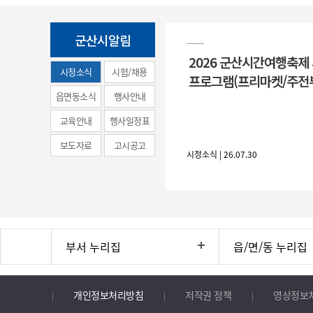
군산시알림
2026 군산시간여행축제
시정소식
시험/채용
프로그램(프리마켓/주전
(municipal
읍면동소식
행사안내
news)
교육안내
행사일정표
보도자료
고시공고
시정소식 | 26.07.30
부서 누리집
읍/면/동 누리집
개인정보처리방침
저작권 정책
영상정보