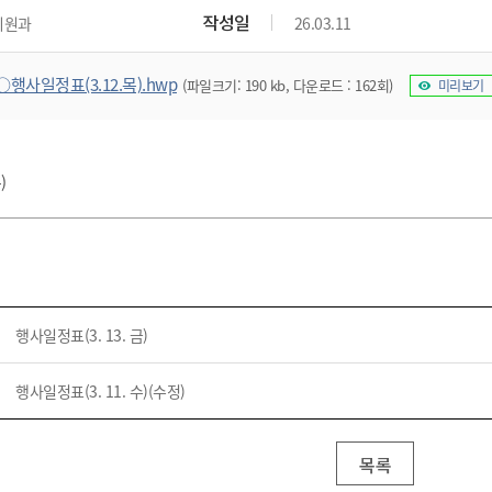
위원회 현황
공공데이터 개방
업무추진비공
군산시 무상교통
작성일
지원과
26.03.11
공부의 명수
정부24
위원회 명단공개
공공데이터 개방
예산/재정
법률정보
국민신문고
건설
부동산
에너지
○행사일정표(3.12.목).hwp
(파일크기: 190 kb, 다운로드 : 162회)
미리보기
환경
청소
위생
위원회 회의록 공개
공공데이터 수요조사
민원편람/서식
한눈에 서비스
전자가족관계등록
예산안내
조례규칙 입법예고
경제동향
도로/가로등
부동산 정보
태양광
환경선언문
청소정보
공중위생
재정공시
조례규칙 입법예고(구)
물가정보
자전거
주소/건축/지적/지리정보
가스/석유
인터넷등기소
환경기본정보
대형폐기물 배출신고
위생용품 제조업
결산보고서
법률정보 관련사이트
사회조사
)
조상땅찾기
국세청홈택스
화학물질 관리지도
공모사업
생활쓰레기 처리요령
식품위생
중기지방재정계획
사업체조
위택스
미세먼지 대응
음식물쓰레기 처리요령
문화 콘텐츠업
투자심사
통계연보
부동산통합민원
환경영향평가
폐기물 처리시설 현황
예산낭비신고
청년통계
체육
공공데이터포털
석면해체 건축물정보
보조금 부정수급 신고
주민등록
새올전자민원창구
행사일정표(3. 13. 금)
체육시설 안내
환경오염업소 공개
공유재산
체류외국
군산시체육회
환경 관련사이트
재정용어사전
행사일정표(3. 11. 수)(수정)
생활체육 공지
군산시 고향사랑기부제
고향사랑기부제 소개
군산상품
목록