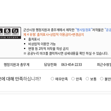
기부자 예우제
기부자 명예의 전당
기금사업
군산시 답례품
군산시청 행정지원과 총무계에서 제작한
"행사일정표"
저작물은
"공공
고향사랑기부제 소식
제 4 유형: 출처표시+상업적 이용금지+변경금지
출처표시
비상업적 이용만 가능
변형 등 2차적 저작물 작성 금지
※ 공공누리 마크를 클릭하시면 상세내용을 확인 하실 수 있습니다.
행정지원과 총무계
담당전화
063-454-2233
최근수정
에 대해 만족
하십니까?
매우만족
만족
보통
불만