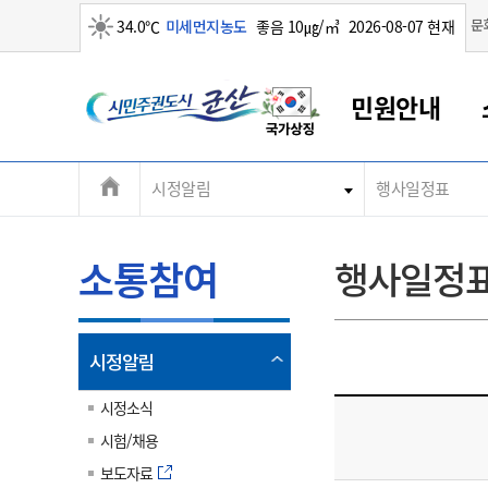
맑음
문
34.0℃
미세먼지농도
좋음 10㎍/㎥
2026-08-07 현재
시
민원안내
민
전
시정알림
행사일정표
군산새만금
민원안내
소통참여
생활복지
경제산업
정보공개
군산소개
전북소개
주
군산에서 시작되는 새만금
전북특별자치도 소개
군산사랑상품권
민원창구안내
정보공개제도
복지/보건
시정알림
군산시 비전
체
권
민원이용안내
시정소식
인구정책
상품권 안내
제도안내
전북특별자치도란?
메
소통참여
행사일정
민원수수료
시험/채용
통합돌봄
상품권 공지사항
비공개대상정보
전북특별자치도 용어 Q&A
뉴
도
종합민원창구
보도자료
주민복지
상품권 Q&A
불복구제절차
자료실
시
아름다운 배려창구
행사안내
아동/청소년
상품권 이용규약
수수료
열
시정알림
홍보영상 게시판
토지정보민원창구
행사일정표
여성/가족
판매대행점 조회
정보공개서식
림
군
대표전화
대표전화
대표전화
대표전화
대표전화
대표전화
대표전화
대표전화
063-454-4000
063-454-4000
063-454-4000
063-454-4000
063-454-4000
063-454-4000
063-454-4000
063-454-4000
시정소식
무인민원발급기
교육안내
노인복지
지류상품권 재고조회
시험/채용
산
보건소식
장애인복지
부서 및 담당자 연락처
부서 및 담당자 연락처
부서 및 담당자 연락처
부서 및 담당자 연락처
부서 및 담당자 연락처
부서 및 담당자 연락처
부서 및 담당자 연락처
부서 및 담당자 연락처
보도자료
고시공고
사회서비스(바우처)