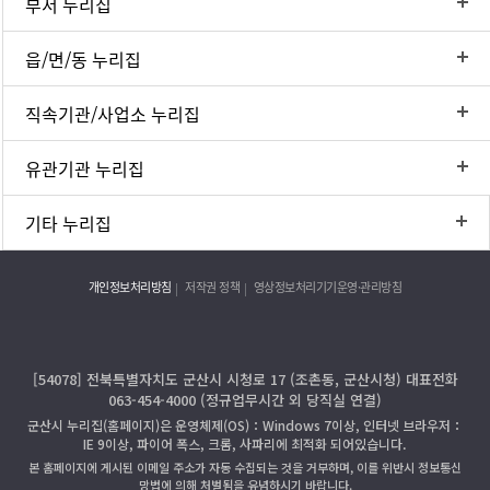
부서 누리집
읍/면/동 누리집
직속기관/사업소 누리집
유관기관 누리집
기타 누리집
개인정보처리방침
저작권 정책
영상정보처리기기운영·관리방침
[54078] 전북특별자치도 군산시 시청로 17 (조촌동, 군산시청) 대표전화
063-454-4000 (정규업무시간 외 당직실 연결)
군산시 누리집(홈페이지)은 운영체제(OS)：Windows 7이상, 인터넷 브라우저：
IE 9이상, 파이어 폭스, 크롬, 사파리에 최적화 되어있습니다.
본 홈페이지에 게시된 이메일 주소가 자동 수집되는 것을 거부하며, 이를 위반시 정보통신
망법에 의해 처벌됨을 유념하시기 바랍니다.