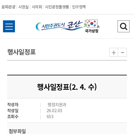
문화관광
시장실
시의회
시민광장플랫폼
인구정책
시
전
검
민
체
색
메
하
-
+
행사일정표
주
뉴
기
열
권
기
도
행사일정표(2. 4. 수)
시
작성자
행정지원과
군
작성일
26.02.03
조회수
653
산
첨부파일