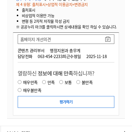
제 4 유형: 출처표시+상업적 이용금지+변경금지
출처표시
비상업적 이용만 가능
변형 등 2차적 저작물 작성 금지
※ 공공누리 마크를 클릭하시면 상세내용을 확인 하실 수 있습니다.
홈페이지 개선의견
콘텐츠 관리부서
행정지원과 총무계
담당전화
063-454-2233
최근수정일
2025-11-18
열람하신
정보에 대해 만족
하십니까?
매우만족
만족
보통
불만족
매우불만족