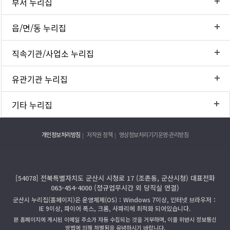
부서 누리집
읍/면/동 누리집
직속기관/사업소 누리집
유관기관 누리집
기타 누리집
개인정보처리방침
저작권 정책
영상정보처리기기운영·관리방침
[54078] 전북특별자치도 군산시 시청로 17 (조촌동, 군산시청) 대표전화
063-454-4000 (정규업무시간 외 당직실 연결)
군산시 누리집(홈페이지)은 운영체제(OS)：Windows 7이상, 인터넷 브라우저：
IE 9이상, 파이어 폭스, 크롬, 사파리에 최적화 되어있습니다.
본 홈페이지에 게시된 이메일 주소가 자동 수집되는 것을 거부하며, 이를 위반시 정보통신
망법에 의해 처벌됨을 유념하시기 바랍니다.