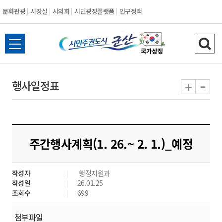
문화관광
시장실
시의회
시민광장플랫폼
인구정책
시
전
검
민
체
색
메
하
-
+
행사일정표
주
뉴
기
열
권
기
도
주간행사계획(1. 26.~ 2. 1.)_예정
시
작성자
행정지원과
군
작성일
26.01.25
조회수
699
산
첨부파일