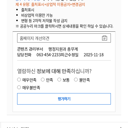
제 4 유형: 출처표시+상업적 이용금지+변경금지
출처표시
비상업적 이용만 가능
변형 등 2차적 저작물 작성 금지
※ 공공누리 마크를 클릭하시면 상세내용을 확인 하실 수 있습니다.
홈페이지 개선의견
콘텐츠 관리부서
행정지원과 총무계
담당전화
063-454-2233
최근수정일
2025-11-18
열람하신
정보에 대해 만족
하십니까?
매우만족
만족
보통
불만족
매우불만족