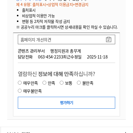
제 4 유형: 출처표시+상업적 이용금지+변경금지
출처표시
비상업적 이용만 가능
변형 등 2차적 저작물 작성 금지
※ 공공누리 마크를 클릭하시면 상세내용을 확인 하실 수 있습니다.
홈페이지 개선의견
콘텐츠 관리부서
행정지원과 총무계
담당전화
063-454-2233
최근수정일
2025-11-18
열람하신
정보에 대해 만족
하십니까?
매우만족
만족
보통
불만족
매우불만족