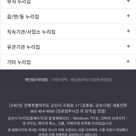
부서 누리집
읍/면/동 누리집
직속기관/사업소 누리집
유관기관 누리집
기타 누리집
개인정보처리방침
저작권 정책
영상정보처리기기운영·관리방침
[54078] 전북특별자치도 군산시 시청로 17 (조촌동, 군산시청) 대표전화
063-454-4000 (정규업무시간 외 당직실 연결)
군산시 누리집(홈페이지)은 운영체제(OS)：Windows 7이상, 인터넷 브라우저：
IE 9이상, 파이어 폭스, 크롬, 사파리에 최적화 되어있습니다.
본 홈페이지에 게시된 이메일 주소가 자동 수집되는 것을 거부하며, 이를 위반시 정보통신
망법에 의해 처벌됨을 유념하시기 바랍니다.