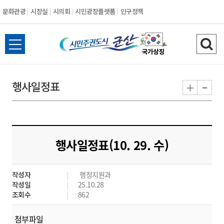
문화관광
시장실
시의회
시민광장플랫폼
인구정책
시
전
검
민
체
색
메
하
-
+
행사일정표
주
뉴
기
열
권
기
도
행사일정표(10. 29. 수)
시
작성자
행정지원과
군
작성일
25.10.28
조회수
862
산
첨부파일