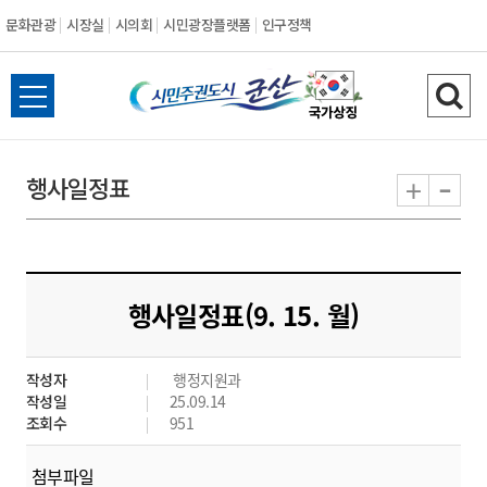
문화관광
시장실
시의회
시민광장플랫폼
인구정책
시
전
검
민
체
색
메
하
-
+
행사일정표
주
뉴
기
열
권
기
도
행사일정표(9. 15. 월)
시
작성자
행정지원과
군
작성일
25.09.14
조회수
951
산
첨부파일