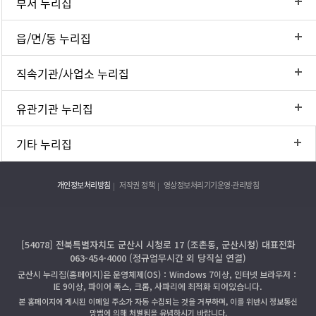
부서 누리집
읍/면/동 누리집
직속기관/사업소 누리집
유관기관 누리집
기타 누리집
개인정보처리방침
저작권 정책
영상정보처리기기운영·관리방침
[54078] 전북특별자치도 군산시 시청로 17 (조촌동, 군산시청) 대표전화
063-454-4000 (정규업무시간 외 당직실 연결)
군산시 누리집(홈페이지)은 운영체제(OS)：Windows 7이상, 인터넷 브라우저：
IE 9이상, 파이어 폭스, 크롬, 사파리에 최적화 되어있습니다.
본 홈페이지에 게시된 이메일 주소가 자동 수집되는 것을 거부하며, 이를 위반시 정보통신
망법에 의해 처벌됨을 유념하시기 바랍니다.