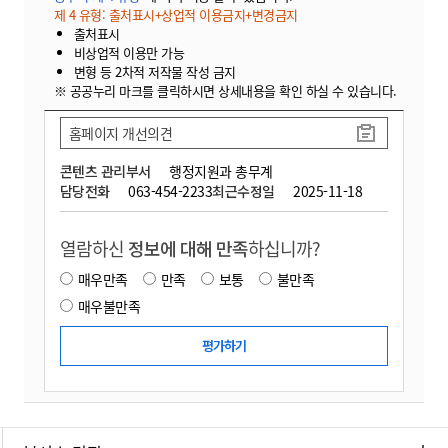
제 4 유형: 출처표시+상업적 이용금지+변경금지
출처표시
비상업적 이용만 가능
변형 등 2차적 저작물 작성 금지
※ 공공누리 마크를 클릭하시면 상세내용을 확인 하실 수 있습니다.
홈페이지 개선의견
콘텐츠 관리부서
행정지원과 총무계
담당전화
063-454-2233
최근수정일
2025-11-18
열람하신
정보에 대해 만족
하십니까?
매우만족
만족
보통
불만족
매우불만족