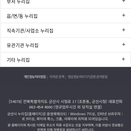
부서 누리집
읍/면/동 누리집
직속기관/사업소 누리집
유관기관 누리집
기타 누리집
개인정보처리방침
저작권 정책
영상정보처리기기운영·관리방침
[54078] 전북특별자치도 군산시 시청로 17 (조촌동, 군산시청) 대표전화
063-454-4000 (정규업무시간 외 당직실 연결)
군산시 누리집(홈페이지)은 운영체제(OS)：Windows 7이상, 인터넷 브라우저：
IE 9이상, 파이어 폭스, 크롬, 사파리에 최적화 되어있습니다.
본 홈페이지에 게시된 이메일 주소가 자동 수집되는 것을 거부하며, 이를 위반시 정보통신
망법에 의해 처벌됨을 유념하시기 바랍니다.