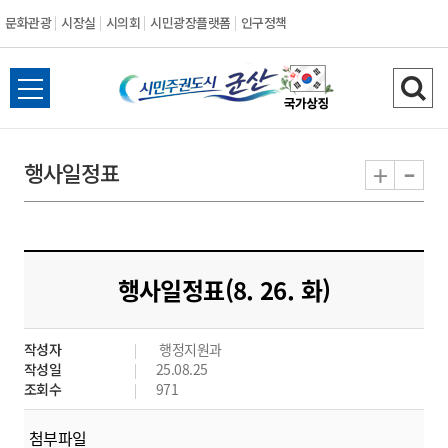
문화관광
시장실
시의회
시민광장플랫폼
인구정책
시
전
검
민
체
색
메
하
-
+
행사일정표
주
뉴
기
열
권
기
도
행사일정표(8. 26. 화)
시
작성자
행정지원과
군
작성일
25.08.25
조회수
971
산
첨부파일