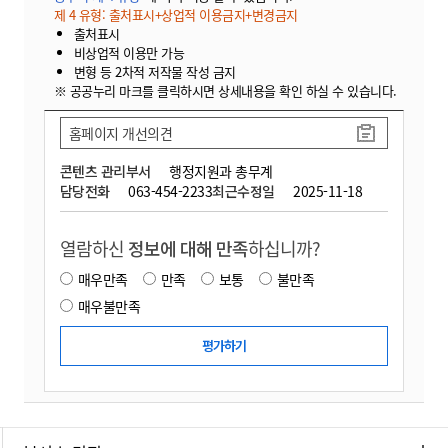
제 4 유형: 출처표시+상업적 이용금지+변경금지
출처표시
비상업적 이용만 가능
변형 등 2차적 저작물 작성 금지
※ 공공누리 마크를 클릭하시면 상세내용을 확인 하실 수 있습니다.
홈페이지 개선의견
콘텐츠 관리부서
행정지원과 총무계
담당전화
063-454-2233
최근수정일
2025-11-18
열람하신
정보에 대해 만족
하십니까?
매우만족
만족
보통
불만족
매우불만족