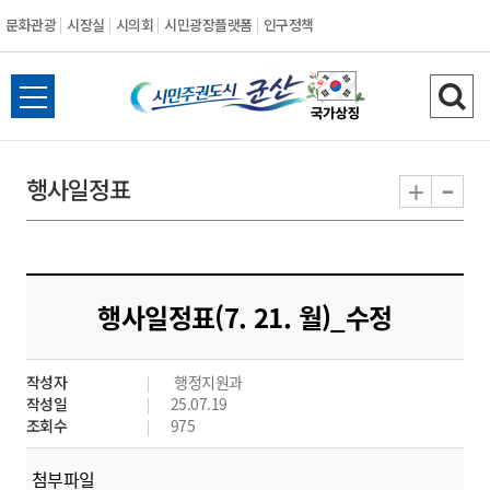
문화관광
시장실
시의회
시민광장플랫폼
인구정책
시
전
검
민
체
색
메
하
-
+
행사일정표
주
뉴
기
열
권
기
도
행사일정표(7. 21. 월)_수정
시
작성자
행정지원과
군
작성일
25.07.19
조회수
975
산
첨부파일