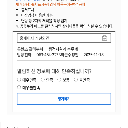
제 4 유형: 출처표시+상업적 이용금지+변경금지
출처표시
비상업적 이용만 가능
변형 등 2차적 저작물 작성 금지
※ 공공누리 마크를 클릭하시면 상세내용을 확인 하실 수 있습니다.
홈페이지 개선의견
콘텐츠 관리부서
행정지원과 총무계
담당전화
063-454-2233
최근수정일
2025-11-18
열람하신
정보에 대해 만족
하십니까?
매우만족
만족
보통
불만족
매우불만족