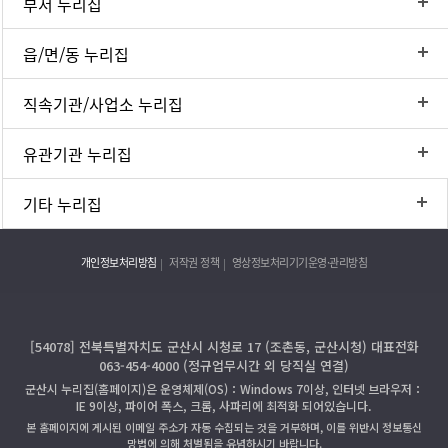
부서 누리집
읍/면/동 누리집
직속기관/사업소 누리집
유관기관 누리집
기타 누리집
개인정보처리방침
저작권 정책
영상정보처리기기운영·관리방침
[54078] 전북특별자치도 군산시 시청로 17 (조촌동, 군산시청) 대표전화
063-454-4000 (정규업무시간 외 당직실 연결)
군산시 누리집(홈페이지)은 운영체제(OS)：Windows 7이상, 인터넷 브라우저：
IE 9이상, 파이어 폭스, 크롬, 사파리에 최적화 되어있습니다.
본 홈페이지에 게시된 이메일 주소가 자동 수집되는 것을 거부하며, 이를 위반시 정보통신
망법에 의해 처벌됨을 유념하시기 바랍니다.