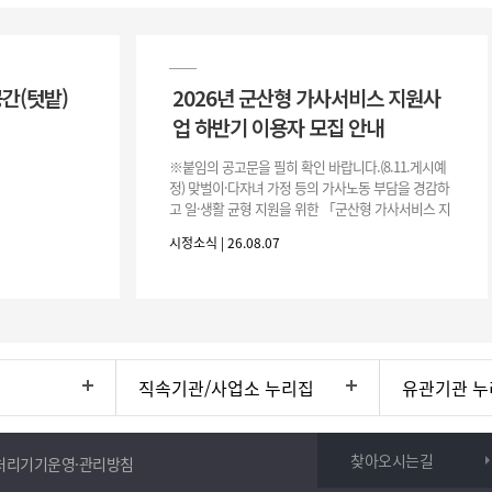
공간(텃밭)
2026년 군산형 가사서비스 지원사
업 하반기 이용자 모집 안내
※붙임의 공고문을 필히 확인 바랍니다.(8.11.게시예
정) 맞벌이·다자녀 가정 등의 가사노동 부담을 경감하
고 일·생활 균형 지원을 위한 「군산형 가사서비스 지
원사업」하반기 이용자를 다음과 같이 추가 모집하오
시정소식 | 26.08.07
니 많은 참여 바랍니다. 1
직속기관/사업소 누리집
유관기관 누
찾아오시는길
처리기기운영·관리방침