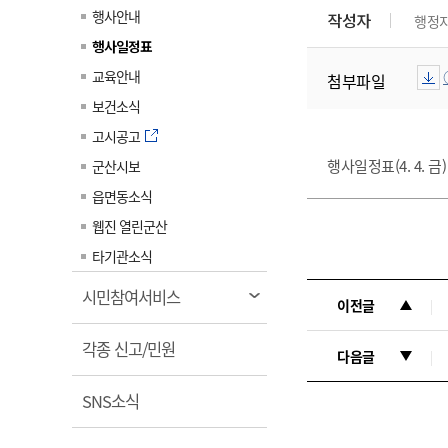
계약정보공개
행사안내
작성자
행정
전화번호안내
전화번호안내
전화번호안내
전화번호안내
전화번호안내
전화번호안내
전화번호안내
전화번호안내
군산시보
장사정보
행사일정표
입찰/계약정보
읍면동소식
주민복지 안내서
주요시책
수산업
찾아오시는길
찾아오시는길
찾아오시는길
찾아오시는길
찾아오시는길
찾아오시는길
찾아오시는길
찾아오시는길
교육안내
첨부파일
용역과제
민원편의제도
웹진 열린군산
시정계획
어업현황
보건소식
타기관소식
민원 1회방문 처리제
주요업무
수산물 안전정보
고시공고
어디서나 민원처리제
시정백서
행사일정표(4. 4. 금)
군산시보
군산수산물 소비촉진행사
상품권 구매 사용 및 관리
사전심사 청구제도
읍면동소식
군산 특화 수산물
민원인 후견인제
웹진 열린군산
복합민원 상담예약제
타기관소식
폐업신고 원스톱서비스
열
시민참여서비스
이전글
납세자 보호관제도
림
열
『안심상속』 원스톱 서비
각종 신고/민원
다음글
스
림
열
SNS소식
림