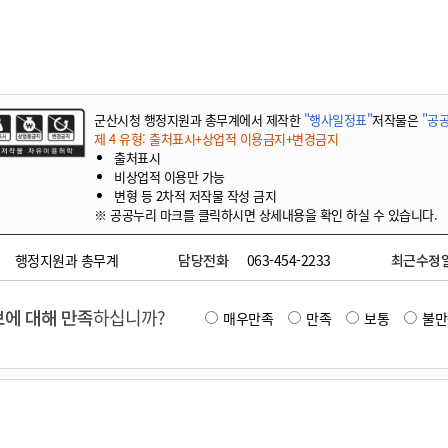
기부자 예우제
기부자 명예의 전당
기금사업
군산시 답례품
군산시청 행정지원과 총무계에서 제작한
"행사일정표"
저작물은
"공공
고향사랑기부제 소식
제 4 유형: 출처표시+상업적 이용금지+변경금지
출처표시
비상업적 이용만 가능
변형 등 2차적 저작물 작성 금지
※ 공공누리 마크를 클릭하시면 상세내용을 확인 하실 수 있습니다.
행정지원과 총무계
담당전화
063-454-2233
최근수정
에 대해 만족
하십니까?
매우만족
만족
보통
불만