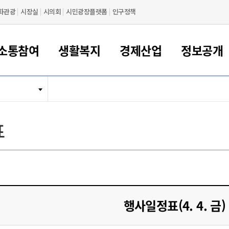
화관광
시장실
시의회
시민광장플랫폼
인구정책
소통참여
생활복지
경제산업
정보공개
새만금 해양거점도시 군산
정보공개 목록/청구
시민참여서비스
여권 민원
기업지원
교육
군산시 소개
군산시 관할권 주요논리
각종 신고/민원
사전정보공표
일자리/창업
차량 민원
상하수도
시청안내
새만금 관할구역 결
주민등록/인감/가
교통안내
기업목록
인사운영
SNS소식
여권발급안내
시민광장플랫폼
교육지원
투자기업 인센티브
정보공개 목록/청구
군산 현황
차량등록사업소 안내
하수도 계획
군산시 명장
사전정보공표
청사종합안내
주민등록/인감/가
시내버스
일반기업 목록
2022년도 통계
조직도
표
여권 서식
시장에게 바란다
평생교육
기업지원정책
군산의 역사
차량 신규/이전 등록
상수도시설
구인구직
수시공표
전화번호안내
각종서식
택시
사회적경제기업
2023년도 통계
업무
나의민원
학자금대출이자지원
경제 공지/서식
수상현황
저당권 설정/말소 등록
수질검사
청년뜰(청년센터/창업센터)
부서별 팩스번호
시외버스/고속버스
공장 검색
2024년도 통계
부서소
나도한마디
우리아이 꿈탐험 지원사업
기업애로해소SOS
자연지리특성
등록원부 열람/발급
상수도/하수도 요금
시청 오시는 길
철도/항공
2025년도 통계
부서별 
군산시사회적경제지원센터
칭찬합시다
시민정보화교육
강소연구개발특구
행정구역/행정지도
자동차 등록 서식
요금조회납부시스템
여객선
설문조사
부모학교예약시스템
자매결연/국제협력 도시
자동차 과태료 조회 및 납부
공공하수처리시설
교통 관련사이트
일자리 지원사업
행사일정표(4. 4. 금)
자원봉사참여
군산어린이시청
군산의 상징
자동차 정기(종합)검사 기
주정차단속 문자알
일자리지원센터
간조회 및 검사예약
스
전자민원창
적극행정
디지털배움터