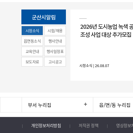
군산시알림
2026년 도시농업 녹색 
시정소식
시험/채용
조성 사업 대상 추가모집
(municipal
읍면동소식
행사안내
news)
교육안내
행사일정표
보도자료
고시공고
시정소식 | 26.08.07
부서 누리집
읍/면/동 누리집
개인정보처리방침
저작권 정책
영상정보