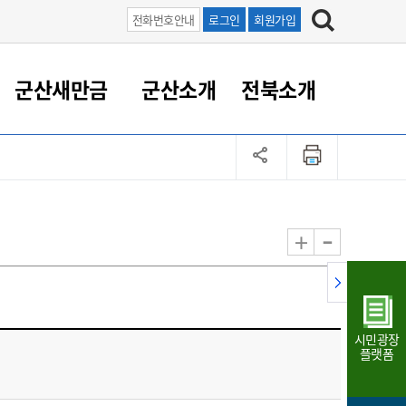
전화번호안내
로그인
회원가입
군산새만금
군산소개
전북소개
정 대응
족관계
부서/업무
RE100의 중심 새만금
도시/공원/주택
산업인프라
정책실명제
토지/건축
읍면동 안내
군산새만금 홍보 영상
조직운영6대지표
농업/축산업
도시재생
지방세
족관계
도시계획/지구단위계획
군산국가산업단지
정책실명제 안내
지방세
도시재생사업
민선8기 농업비전/발전방
공무원 정원
향
-
+
공원녹지
군산2국가산업단지
국민신청실명제안내
지방세환급금신청
도시재생(현장)지원센터
과장급이상 상위직 비율
농산물 유통
식
주택
새만금산업단지
정책실명제 중점관리 대상
지방세 상담챗봇
도시재생시설 현황
공무원 1인당 주민수
가축방역
자료실
자유무역지역
도시재생 공지/행사
현장공무원 비율
동물복지
지방산업단지
재정규모대비 인건비운영
시민광장
농공단지
실국본부수
플랫폼
림 서비
산업단지 지도
내고장 알리미
구
항만/여객/공항/철도/컨벤