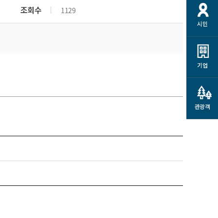
개
재정정보 공개
공공저작물
션
조회수
1129
시민
통계정보
행정규제개혁
소상공인 지원
민방위/재난안전
시스템
행정규제개혁안내
고유가 피해지원금
민방위
규제신문고
군산사랑배달 배달의명수
기업
재난안전
규제입증요청
카드수수료 지원
풍수해보험
사
규제정보포털
소상공인지원
재해예방
관광객
관련기관 안내
군산시착한가격업소
시민대상보험
통계
영조물 배상보험
인 현황
군산시민 안전보험
군산시민 자전거보험
군산 상품
농업인안전보험 농가부담
 가이드북
금 지원사업