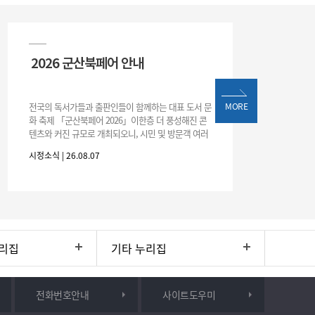
2026 군산북페어 안내
전국의 독서가들과 출판인들이 함께하는 대표 도서 문
MORE
화 축제 「군산북페어 2026」이한층 더 풍성해진 콘
텐츠와 커진 규모로 개최되오니, 시민 및 방문객 여러
분의 많은 관심과 참여 바랍니다.□ 행사 개요행사 기
시정소식 | 26.08.07
간: 2026. 8. 28.
리집
기타 누리집
전화번호안내
사이트도우미