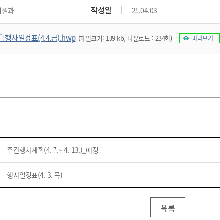
위원회 현황
공공데이터 개방
업무추진비공
군산시 무상교통
작성일
지원과
25.04.03
공부의 명수
정부24
위원회 명단공개
공공데이터 개방
예산/재정
법률정보
국민신문고
건설
부동산
에너지
○행사일정표(4.4.금).hwp
(파일크기: 139 kb, 다운로드 : 234회)
미리보기
환경
청소
위생
위원회 회의록 공개
공공데이터 수요조사
민원편람/서식
한눈에 서비스
전자가족관계등록
예산안내
조례규칙 입법예고
경제동향
도로/가로등
부동산 정보
태양광
환경선언문
청소정보
공중위생
재정공시
조례규칙 입법예고(구)
물가정보
자전거
주소/건축/지적/지리정보
가스/석유
인터넷등기소
환경기본정보
대형폐기물 배출신고
위생용품 제조업
결산보고서
법률정보 관련사이트
사회조사
조상땅찾기
국세청홈택스
화학물질 관리지도
공모사업
생활쓰레기 처리요령
식품위생
중기지방재정계획
사업체조
위택스
미세먼지 대응
음식물쓰레기 처리요령
문화 콘텐츠업
투자심사
통계연보
부동산통합민원
환경영향평가
폐기물 처리시설 현황
예산낭비신고
청년통계
체육
공공데이터포털
석면해체 건축물정보
보조금 부정수급 신고
주민등록
새올전자민원창구
주간행사계획(4. 7.~ 4. 13.)_예정
체육시설 안내
환경오염업소 공개
공유재산
체류외국
군산시체육회
환경 관련사이트
재정용어사전
행사일정표(4. 3. 목)
생활체육 공지
군산시 고향사랑기부제
고향사랑기부제 소개
군산상품
목록