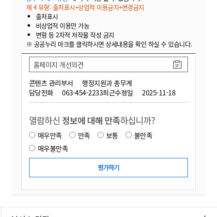
제 4 유형: 출처표시+상업적 이용금지+변경금지
출처표시
비상업적 이용만 가능
변형 등 2차적 저작물 작성 금지
※ 공공누리 마크를 클릭하시면 상세내용을 확인 하실 수 있습니다.
홈페이지 개선의견
콘텐츠 관리부서
행정지원과 총무계
담당전화
063-454-2233
최근수정일
2025-11-18
열람하신
정보에 대해 만족
하십니까?
매우만족
만족
보통
불만족
매우불만족