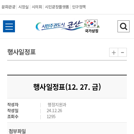
문화관광
시장실
시의회
시민광장플랫폼
인구정책
시
전
검
민
체
색
메
하
-
+
행사일정표
주
뉴
기
열
권
기
도
행사일정표(12. 27. 금)
시
작성자
행정지원과
군
작성일
24.12.26
조회수
1295
산
첨부파일