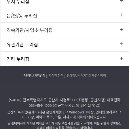
부서 누리집
읍/면/동 누리집
직속기관/사업소 누리집
유관기관 누리집
기타 누리집
개인정보처리방침
저작권 정책
영상정보처리기기운영·관리방침
[54078] 전북특별자치도 군산시 시청로 17 (조촌동, 군산시청) 대표전화
063-454-4000 (정규업무시간 외 당직실 연결)
군산시 누리집(홈페이지)은 운영체제(OS)：Windows 7이상, 인터넷 브라우저：
IE 9이상, 파이어 폭스, 크롬, 사파리에 최적화 되어있습니다.
본 홈페이지에 게시된 이메일 주소가 자동 수집되는 것을 거부하며, 이를 위반시 정보통신
망법에 의해 처벌됨을 유념하시기 바랍니다.