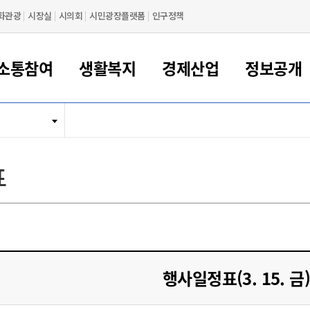
화관광
시장실
시의회
시민광장플랫폼
인구정책
소통참여
생활복지
경제산업
정보공개
새만금 해양거점도시 군산
정보공개 목록/청구
시민참여서비스
여권 민원
기업지원
교육
군산시 소개
군산시 관할권 주요논리
각종 신고/민원
사전정보공표
일자리/창업
차량 민원
상하수도
시청안내
새만금 관할구역 결
주민등록/인감/가
교통안내
기업목록
인사운영
SNS소식
여권발급안내
시민광장플랫폼
교육지원
투자기업 인센티브
정보공개 목록/청구
군산 현황
차량등록사업소 안내
하수도 계획
군산시 명장
사전정보공표
청사종합안내
주민등록/인감/가
시내버스
일반기업 목록
2022년도 통계
조직도
표
여권 서식
시장에게 바란다
평생교육
기업지원정책
군산의 역사
차량 신규/이전 등록
상수도시설
구인구직
수시공표
전화번호안내
각종서식
택시
사회적경제기업
2023년도 통계
업무
나의민원
학자금대출이자지원
경제 공지/서식
수상현황
저당권 설정/말소 등록
수질검사
청년뜰(청년센터/창업센터)
부서별 팩스번호
시외버스/고속버스
공장 검색
2024년도 통계
부서소
나도한마디
우리아이 꿈탐험 지원사업
기업애로해소SOS
자연지리특성
등록원부 열람/발급
상수도/하수도 요금
시청 오시는 길
철도/항공
2025년도 통계
부서별 
군산시사회적경제지원센터
칭찬합시다
시민정보화교육
강소연구개발특구
행정구역/행정지도
자동차 등록 서식
요금조회납부시스템
여객선
설문조사
부모학교예약시스템
자매결연/국제협력 도시
자동차 과태료 조회 및 납부
공공하수처리시설
교통 관련사이트
일자리 지원사업
행사일정표(3. 15. 금)
자원봉사참여
군산어린이시청
군산의 상징
자동차 정기(종합)검사 기
주정차단속 문자알
일자리지원센터
간조회 및 검사예약
스
전자민원창
적극행정
디지털배움터