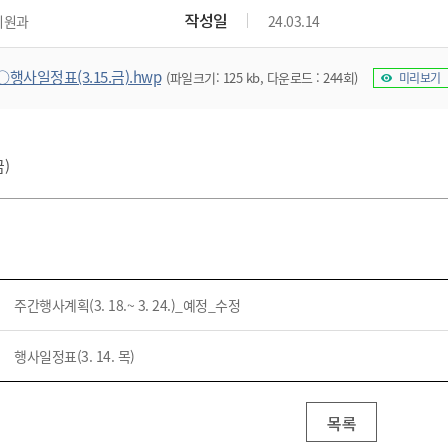
위원회 현황
공공데이터 개방
업무추진비공
군산시 무상교통
작성일
지원과
24.03.14
공부의 명수
정부24
위원회 명단공개
공공데이터 개방
예산/재정
법률정보
국민신문고
건설
부동산
에너지
○행사일정표(3.15.금).hwp
(파일크기: 125 kb, 다운로드 : 244회)
미리보기
환경
청소
위생
위원회 회의록 공개
공공데이터 수요조사
민원편람/서식
한눈에 서비스
전자가족관계등록
예산안내
조례규칙 입법예고
경제동향
도로/가로등
부동산 정보
태양광
환경선언문
청소정보
공중위생
재정공시
조례규칙 입법예고(구)
물가정보
자전거
주소/건축/지적/지리정보
가스/석유
인터넷등기소
환경기본정보
대형폐기물 배출신고
위생용품 제조업
결산보고서
법률정보 관련사이트
사회조사
금)
조상땅찾기
국세청홈택스
화학물질 관리지도
공모사업
생활쓰레기 처리요령
식품위생
중기지방재정계획
사업체조
위택스
미세먼지 대응
음식물쓰레기 처리요령
문화 콘텐츠업
투자심사
통계연보
부동산통합민원
환경영향평가
폐기물 처리시설 현황
예산낭비신고
청년통계
체육
공공데이터포털
석면해체 건축물정보
보조금 부정수급 신고
주민등록
새올전자민원창구
주간행사계획(3. 18.~ 3. 24.)_예정_수정
체육시설 안내
환경오염업소 공개
공유재산
체류외국
군산시체육회
환경 관련사이트
재정용어사전
행사일정표(3. 14. 목)
생활체육 공지
군산시 고향사랑기부제
고향사랑기부제 소개
군산상품
목록