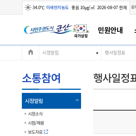
맑음
문
34.0℃
미세먼지농도
좋음 10㎍/㎥
2026-08-07 현재
시
민원안내
민
전
시정알림
행사일정표
군산새만금
민원안내
소통참여
생활복지
경제산업
정보공개
군산소개
전북소개
주
군산에서 시작되는 새만금
전북특별자치도 소개
군산사랑상품권
민원창구안내
정보공개제도
복지/보건
시정알림
군산시 비전
체
권
민원이용안내
시정소식
인구정책
상품권 안내
제도안내
전북특별자치도란?
메
소통참여
행사일정
민원수수료
시험/채용
통합돌봄
상품권 공지사항
비공개대상정보
전북특별자치도 용어 Q&A
뉴
도
종합민원창구
보도자료
주민복지
상품권 Q&A
불복구제절차
자료실
시
아름다운 배려창구
행사안내
아동/청소년
상품권 이용규약
수수료
열
시정알림
홍보영상 게시판
토지정보민원창구
행사일정표
여성/가족
판매대행점 조회
정보공개서식
림
군
대표전화
대표전화
대표전화
대표전화
대표전화
대표전화
대표전화
대표전화
063-454-4000
063-454-4000
063-454-4000
063-454-4000
063-454-4000
063-454-4000
063-454-4000
063-454-4000
시정소식
무인민원발급기
교육안내
노인복지
지류상품권 재고조회
시험/채용
산
보건소식
장애인복지
부서 및 담당자 연락처
부서 및 담당자 연락처
부서 및 담당자 연락처
부서 및 담당자 연락처
부서 및 담당자 연락처
부서 및 담당자 연락처
부서 및 담당자 연락처
부서 및 담당자 연락처
보도자료
고시공고
사회서비스(바우처)