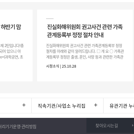
 하반기 맘
진실화해위원회 권고사건 관련 가족
관계등록부 정정 절차 안내
축제 2탄입니다!총
진실화해위원회 권고사건 관련 가족관계등록부 정정
되어 있으니 아
절차를 아래와 같이 알려드립니다. □ 개 요 ○ 가족관
o<(과학공연, 초
계등록부 정정은 출생, 혼인, 사망 등과 관련한 가족관
입체3D펜, 자이
계등록부 기재에 착오나 누락이 있을 경우 진정한 신
시정소식 | 25.10.28
분관계와 일치되도록 바로 잡
직속기관/사업소 누리집
유관기관 누
찾아오시는길
처리기기운영·관리방침