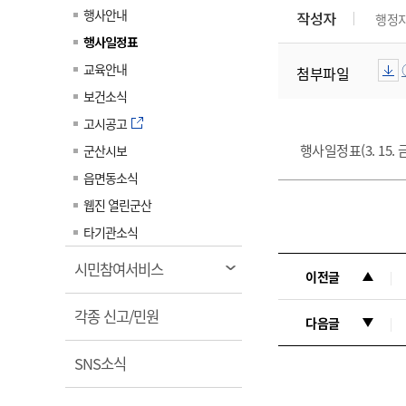
계약정보공개
행사안내
작성자
행정
전화번호안내
전화번호안내
전화번호안내
전화번호안내
전화번호안내
전화번호안내
전화번호안내
전화번호안내
군산시보
장사정보
행사일정표
입찰/계약정보
읍면동소식
주민복지 안내서
주요시책
수산업
찾아오시는길
찾아오시는길
찾아오시는길
찾아오시는길
찾아오시는길
찾아오시는길
찾아오시는길
찾아오시는길
교육안내
첨부파일
용역과제
민원편의제도
웹진 열린군산
시정계획
어업현황
보건소식
타기관소식
민원 1회방문 처리제
주요업무
수산물 안전정보
고시공고
어디서나 민원처리제
시정백서
행사일정표(3. 15. 
군산시보
군산수산물 소비촉진행사
상품권 구매 사용 및 관리
사전심사 청구제도
읍면동소식
군산 특화 수산물
민원인 후견인제
웹진 열린군산
복합민원 상담예약제
타기관소식
폐업신고 원스톱서비스
열
시민참여서비스
이전글
납세자 보호관제도
림
열
『안심상속』 원스톱 서비
각종 신고/민원
다음글
스
림
열
SNS소식
림