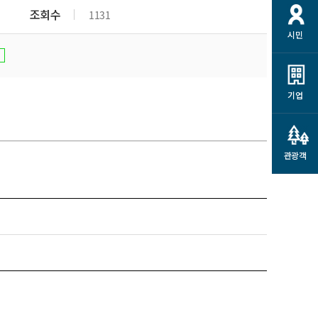
개
재정정보 공개
공공저작물
션
조회수
1131
시민
통계정보
행정규제개혁
소상공인 지원
민방위/재난안전
시스템
행정규제개혁안내
고유가 피해지원금
민방위
규제신문고
군산사랑배달 배달의명수
기업
재난안전
규제입증요청
카드수수료 지원
풍수해보험
사
규제정보포털
소상공인지원
재해예방
관광객
관련기관 안내
군산시착한가격업소
시민대상보험
통계
영조물 배상보험
인 현황
군산시민 안전보험
군산시민 자전거보험
군산 상품
농업인안전보험 농가부담
 가이드북
금 지원사업