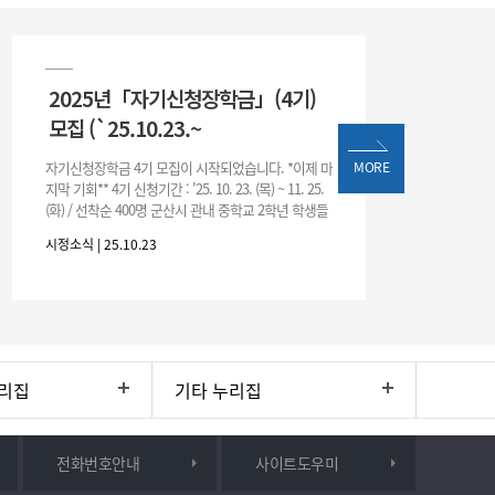
2025년「자기신청장학금」(4기)
모집 (`25.10.23.~
자기신청장학금 4기 모집이 시작되었습니다. *이제 마
MORE
지막 기회** 4기 신청기간 : '25. 10. 23. (목) ~ 11. 25.
(화) / 선착순 400명 군산시 관내 중학교 2학년 학생들
의 많은 신청 바랍니다.(※ 관외학교 재학
시정소식 | 25.10.23
리집
기타 누리집
전화번호안내
사이트도우미