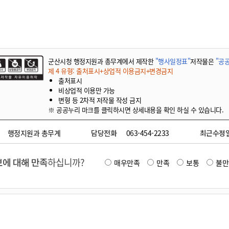
기부자 예우제
기부자 명예의 전당
기금사업
군산시 답례품
군산시청 행정지원과 총무계에서 제작한
"행사일정표"
저작물은
"공공
고향사랑기부제 소식
제 4 유형: 출처표시+상업적 이용금지+변경금지
출처표시
비상업적 이용만 가능
변형 등 2차적 저작물 작성 금지
※ 공공누리 마크를 클릭하시면 상세내용을 확인 하실 수 있습니다.
행정지원과 총무계
담당전화
063-454-2233
최근수정
에 대해 만족
하십니까?
매우만족
만족
보통
불만