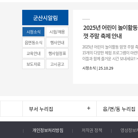
군산시알림
2025년 어린이 놀이활동
시정소식
시험/채용
껏 주말 축제 안내
(municipal
읍면동소식
행사안내
2025년 어린이 놀이활동 맘껏 주말 
news)
15개의 다양한 체험 프로그램이 마련
교육안내
행사일정표
이들과 함께 즐거운 시간 보내세요!! >
보도자료
고시공고
콜릿 만들기, 옥수수팝콘, 분자요리, 
시정소식 | 25.10.29
언트
부서 누리집
읍/면/동 누리집
개인정보처리방침
저작권 정책
영상정보