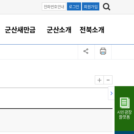
전화번호안내
로그인
회원가입
군산새만금
군산소개
전북소개
정 대응
족관계
부서/업무
RE100의 중심 새만금
도시/공원/주택
산업인프라
정책실명제
토지/건축
읍면동 안내
군산새만금 홍보 영상
조직운영6대지표
농업/축산업
도시재생
지방세
족관계
도시계획/지구단위계획
군산국가산업단지
정책실명제 안내
지방세
도시재생사업
민선8기 농업비전/발전방
공무원 정원
향
-
+
공원녹지
군산2국가산업단지
국민신청실명제안내
지방세환급금신청
도시재생(현장)지원센터
과장급이상 상위직 비율
농산물 유통
식
주택
새만금산업단지
정책실명제 중점관리 대상
지방세 상담챗봇
도시재생시설 현황
공무원 1인당 주민수
가축방역
자료실
자유무역지역
도시재생 공지/행사
현장공무원 비율
동물복지
지방산업단지
재정규모대비 인건비운영
시민광장
농공단지
실국본부수
플랫폼
림 서비
산업단지 지도
내고장 알리미
구
항만/여객/공항/철도/컨벤