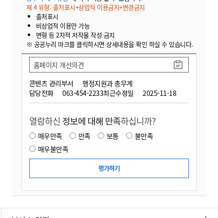
제 4 유형: 출처표시+상업적 이용금지+변경금지
출처표시
비상업적 이용만 가능
변형 등 2차적 저작물 작성 금지
※ 공공누리 마크를 클릭하시면 상세내용을 확인 하실 수 있습니다.
홈페이지 개선의견
콘텐츠 관리부서
행정지원과 총무계
담당전화
063-454-2233
최근수정일
2025-11-18
열람하신
정보에 대해 만족
하십니까?
매우만족
만족
보통
불만족
매우불만족