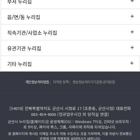
부서 누리집
읍/면/동 누리집
직속기관/사업소 누리집
유관기관 누리집
기타 누리집
개인정보처리방침
저작권 정책
영상정보처리기기운영·관리방침
[54078] 전북특별자치도 군산시 시청로 17 (조촌동, 군산시청) 대표전화
063-454-4000 (정규업무시간 외 당직실 연결)
군산시 누리집(홈페이지)은 운영체제(OS)：Windows 7이상, 인터넷 브라우저：
IE 9이상, 파이어 폭스, 크롬, 사파리에 최적화 되어있습니다.
본 홈페이지에 게시된 이메일 주소가 자동 수집되는 것을 거부하며, 이를 위반시 정보통신
망법에 의해 처벌됨을 유념하시기 바랍니다.