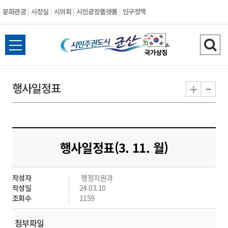
문화관광
시장실
시의회
시민광장플랫폼
인구정책
시
전
검
민
체
색
메
하
-
+
행사일정표
주
뉴
기
열
권
기
도
행사일정표(3. 11. 월)
시
작성자
행정지원과
군
작성일
24.03.10
조회수
1159
산
첨부파일