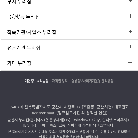
부서 누리집
읍/면/동 누리집
직속기관/사업소 누리집
유관기관 누리집
기타 누리집
개인정보처리방침
저작권 정책
영상정보처리기기운영·관리방침
[54078] 전북특별자치도 군산시 시청로 17 (조촌동, 군산시청) 대표전화
063-454-4000 (정규업무시간 외 당직실 연결)
군산시 누리집(홈페이지)은 운영체제(OS)：Windows 7이상, 인터넷 브라우저：
IE 9이상, 파이어 폭스, 크롬, 사파리에 최적화 되어있습니다.
본 홈페이지에 게시된 이메일 주소가 자동 수집되는 것을 거부하며, 이를 위반시 정보통신
망법에 의해 처벌됨을 유념하시기 바랍니다.