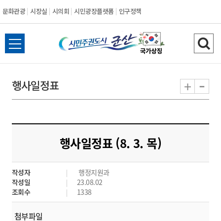
문화관광
시장실
시의회
시민광장플랫폼
인구정책
시
전
검
민
체
색
메
하
-
+
행사일정표
주
뉴
기
열
권
기
도
행사일정표 (8. 3. 목)
시
작성자
행정지원과
군
작성일
23.08.02
조회수
1338
산
첨부파일