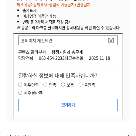
제 4 유형: 출처표시+상업적 이용금지+변경금지
출처표시
비상업적 이용만 가능
변형 등 2차적 저작물 작성 금지
※ 공공누리 마크를 클릭하시면 상세내용을 확인 하실 수 있습니다.
홈페이지 개선의견
콘텐츠 관리부서
행정지원과 총무계
담당전화
063-454-2233
최근수정일
2025-11-18
열람하신
정보에 대해 만족
하십니까?
매우만족
만족
보통
불만족
매우불만족