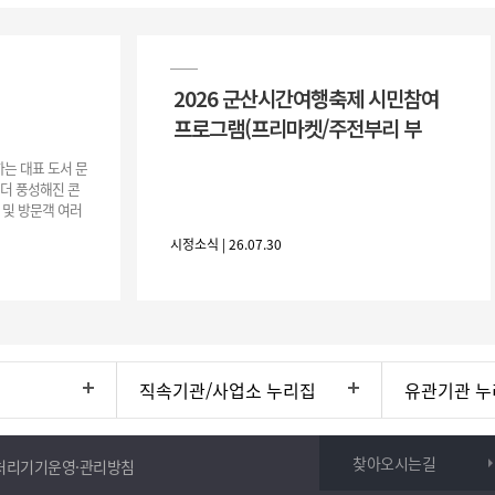
2026 군산시간여행축제 시민참여
프로그램(프리마켓/주전부리 부
는 대표 도서 문
 더 풍성해진 콘
 및 방문객 여러
행사 개요행사 기
시정소식 | 26.07.30
직속기관/사업소 누리집
유관기관 누
찾아오시는길
처리기기운영·관리방침