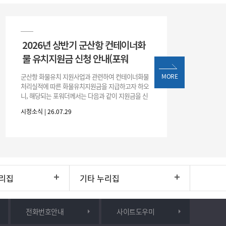
2026년 상반기 군산항 컨테이너화
물 유치지원금 신청 안내(포워
군산항 화물유치 지원사업과 관련하여 컨테이너화물
MORE
처리실적에 따른 화물유치지원금을 지급하고자 하오
니, 해당되는 포워더께서는 다음과 같이 지원금을 신
청하시기 바랍니다. 1. 해당기간 : ‘25. 11. 1. ~ '26. 4.
시정소식 | 26.07.29
30.(6개
리집
기타 누리집
전화번호안내
사이트도우미