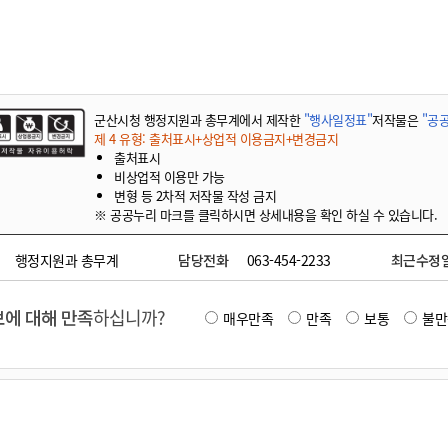
기부자 예우제
기부자 명예의 전당
기금사업
군산시 답례품
군산시청 행정지원과 총무계에서 제작한
"행사일정표"
저작물은
"공공
고향사랑기부제 소식
제 4 유형: 출처표시+상업적 이용금지+변경금지
출처표시
비상업적 이용만 가능
변형 등 2차적 저작물 작성 금지
※ 공공누리 마크를 클릭하시면 상세내용을 확인 하실 수 있습니다.
행정지원과 총무계
담당전화
063-454-2233
최근수정
에 대해 만족
하십니까?
매우만족
만족
보통
불만