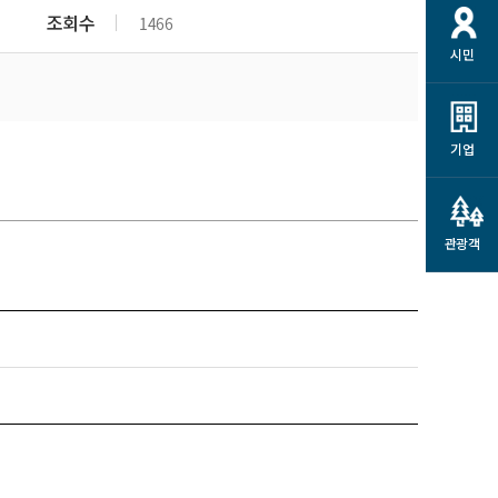
개
재정정보 공개
공공저작물
션
조회수
1466
시민
통계정보
행정규제개혁
소상공인 지원
민방위/재난안전
시스템
행정규제개혁안내
고유가 피해지원금
민방위
규제신문고
군산사랑배달 배달의명수
기업
재난안전
규제입증요청
카드수수료 지원
풍수해보험
사
규제정보포털
소상공인지원
재해예방
관광객
관련기관 안내
군산시착한가격업소
시민대상보험
통계
영조물 배상보험
인 현황
군산시민 안전보험
군산시민 자전거보험
군산 상품
농업인안전보험 농가부담
 가이드북
금 지원사업