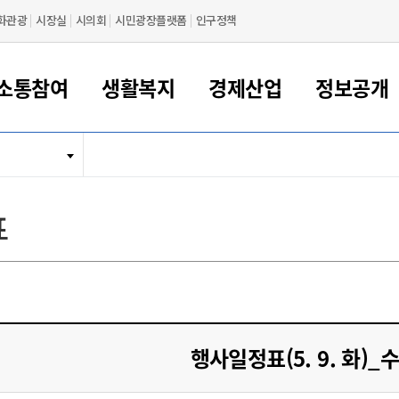
화관광
시장실
시의회
시민광장플랫폼
인구정책
소통참여
생활복지
경제산업
정보공개
새만금 해양거점도시 군산
정보공개 목록/청구
시민참여서비스
여권 민원
기업지원
교육
군산시 소개
군산시 관할권 주요논리
각종 신고/민원
사전정보공표
일자리/창업
차량 민원
상하수도
시청안내
새만금 관할구역 결
주민등록/인감/가
교통안내
기업목록
인사운영
SNS소식
여권발급안내
시민광장플랫폼
교육지원
투자기업 인센티브
정보공개 목록/청구
군산 현황
차량등록사업소 안내
하수도 계획
군산시 명장
사전정보공표
청사종합안내
주민등록/인감/가
시내버스
일반기업 목록
2022년도 통계
조직도
표
여권 서식
시장에게 바란다
평생교육
기업지원정책
군산의 역사
차량 신규/이전 등록
상수도시설
구인구직
수시공표
전화번호안내
각종서식
택시
사회적경제기업
2023년도 통계
업무
나의민원
학자금대출이자지원
경제 공지/서식
수상현황
저당권 설정/말소 등록
수질검사
청년뜰(청년센터/창업센터)
부서별 팩스번호
시외버스/고속버스
공장 검색
2024년도 통계
부서소
나도한마디
우리아이 꿈탐험 지원사업
기업애로해소SOS
자연지리특성
등록원부 열람/발급
상수도/하수도 요금
시청 오시는 길
철도/항공
2025년도 통계
부서별 
군산시사회적경제지원센터
칭찬합시다
시민정보화교육
강소연구개발특구
행정구역/행정지도
자동차 등록 서식
요금조회납부시스템
여객선
설문조사
부모학교예약시스템
자매결연/국제협력 도시
자동차 과태료 조회 및 납부
공공하수처리시설
교통 관련사이트
일자리 지원사업
행사일정표(5. 9. 화)_
자원봉사참여
군산어린이시청
군산의 상징
자동차 정기(종합)검사 기
주정차단속 문자알
일자리지원센터
간조회 및 검사예약
스
전자민원창
적극행정
디지털배움터