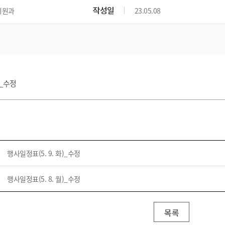
위원회 현황
공공데이터 개방
업무추진비공
군산시 무상교통
작성일
지원과
23.05.08
공부의 명수
정부24
위원회 명단공개
공공데이터 개방
예산/재정
법률정보
국민신문고
건설
부동산
에너지
환경
청소
위생
위원회 회의록 공개
공공데이터 수요조사
민원편람/서식
한눈에 서비스
전자가족관계등록
예산안내
조례규칙 입법예고
경제동향
도로/가로등
부동산 정보
태양광
환경선언문
청소정보
공중위생
재정공시
조례규칙 입법예고(구)
물가정보
자전거
주소/건축/지적/지리정보
가스/석유
인터넷등기소
환경기본정보
대형폐기물 배출신고
위생용품 제조업
결산보고서
법률정보 관련사이트
사회조사
)_수정
조상땅찾기
국세청홈택스
화학물질 관리지도
공모사업
생활쓰레기 처리요령
식품위생
중기지방재정계획
사업체조
위택스
미세먼지 대응
음식물쓰레기 처리요령
문화 콘텐츠업
투자심사
통계연보
부동산통합민원
환경영향평가
폐기물 처리시설 현황
예산낭비신고
청년통계
체육
공공데이터포털
석면해체 건축물정보
보조금 부정수급 신고
주민등록
새올전자민원창구
행사일정표(5. 9. 화)_수정
체육시설 안내
환경오염업소 공개
공유재산
체류외국
군산시체육회
환경 관련사이트
재정용어사전
행사일정표(5. 8. 월)_수정
생활체육 공지
군산시 고향사랑기부제
고향사랑기부제 소개
군산상품
목록