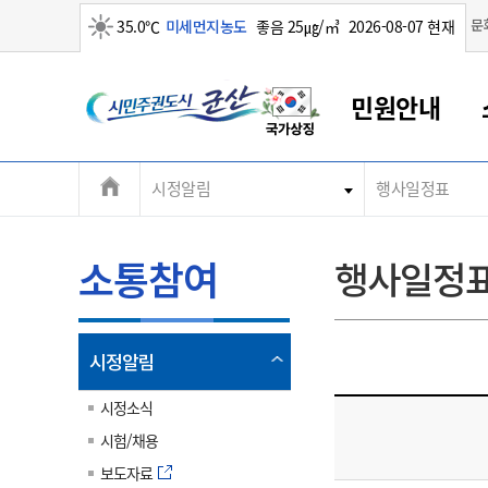
맑음
문
35.0℃
미세먼지농도
좋음 25㎍/㎥
2026-08-07 현재
시
민원안내
민
전
시정알림
행사일정표
군산새만금
민원안내
소통참여
생활복지
경제산업
정보공개
군산소개
전북소개
주
군산에서 시작되는 새만금
전북특별자치도 소개
군산사랑상품권
민원창구안내
정보공개제도
복지/보건
시정알림
군산시 비전
체
권
민원이용안내
시정소식
인구정책
상품권 안내
제도안내
전북특별자치도란?
메
소통참여
행사일정
민원수수료
시험/채용
통합돌봄
상품권 공지사항
비공개대상정보
전북특별자치도 용어 Q&A
뉴
도
종합민원창구
보도자료
주민복지
상품권 Q&A
불복구제절차
자료실
시
아름다운 배려창구
행사안내
아동/청소년
상품권 이용규약
수수료
열
시정알림
홍보영상 게시판
토지정보민원창구
행사일정표
여성/가족
판매대행점 조회
정보공개서식
림
군
대표전화
대표전화
대표전화
대표전화
대표전화
대표전화
대표전화
대표전화
063-454-4000
063-454-4000
063-454-4000
063-454-4000
063-454-4000
063-454-4000
063-454-4000
063-454-4000
시정소식
무인민원발급기
교육안내
노인복지
지류상품권 재고조회
시험/채용
산
보건소식
장애인복지
부서 및 담당자 연락처
부서 및 담당자 연락처
부서 및 담당자 연락처
부서 및 담당자 연락처
부서 및 담당자 연락처
부서 및 담당자 연락처
부서 및 담당자 연락처
부서 및 담당자 연락처
보도자료
고시공고
사회서비스(바우처)