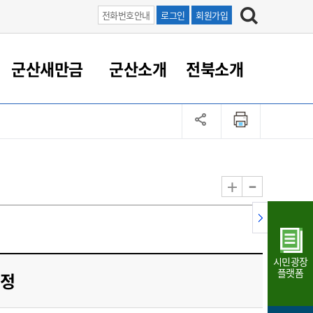
전화번호안내
로그인
회원가입
군산새만금
군산소개
전북소개
정 대응
족관계
부서/업무
RE100의 중심 새만금
도시/공원/주택
산업인프라
정책실명제
토지/건축
읍면동 안내
군산새만금 홍보 영상
조직운영6대지표
농업/축산업
도시재생
지방세
족관계
도시계획/지구단위계획
군산국가산업단지
정책실명제 안내
지방세
도시재생사업
민선8기 농업비전/발전방
공무원 정원
향
-
+
공원녹지
군산2국가산업단지
국민신청실명제안내
지방세환급금신청
도시재생(현장)지원센터
과장급이상 상위직 비율
농산물 유통
식
주택
새만금산업단지
정책실명제 중점관리 대상
지방세 상담챗봇
도시재생시설 현황
공무원 1인당 주민수
가축방역
자료실
자유무역지역
도시재생 공지/행사
현장공무원 비율
동물복지
지방산업단지
재정규모대비 인건비운영
시민광장
농공단지
실국본부수
플랫폼
수정
림 서비
산업단지 지도
내고장 알리미
구
항만/여객/공항/철도/컨벤