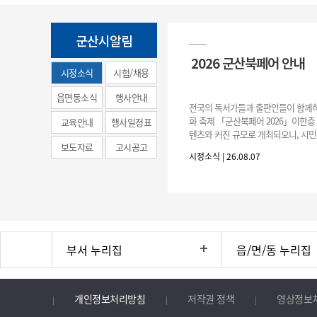
군산시알림
2026 군산북페어 안내
시정소식
시험/채용
(municipal
읍면동소식
행사안내
전국의 독서가들과 출판인들이 함께하
news)
화 축제 「군산북페어 2026」이한층
교육안내
행사일정표
텐츠와 커진 규모로 개최되오니, 시민
보도자료
고시공고
분의 많은 관심과 참여 바랍니다.□ 
시정소식 | 26.08.07
간: 2026. 8. 28.
부서 누리집
읍/면/동 누리집
개인정보처리방침
저작권 정책
영상정보