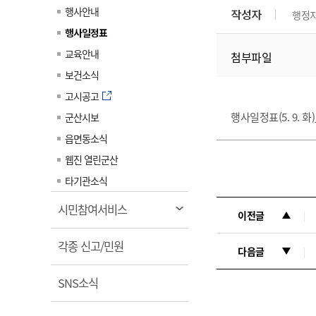
계약정보공개
행사안내
작성자
행정
전화번호안내
전화번호안내
전화번호안내
전화번호안내
전화번호안내
전화번호안내
전화번호안내
전화번호안내
군산시보
장사정보
행사일정표
입찰/계약정보
읍면동소식
주민복지 안내서
주요시책
수산업
찾아오시는길
찾아오시는길
찾아오시는길
찾아오시는길
찾아오시는길
찾아오시는길
찾아오시는길
찾아오시는길
교육안내
첨부파일
용역과제
민원편의제도
웹진 열린군산
시정계획
어업현황
보건소식
타기관소식
민원 1회방문 처리제
주요업무
수산물 안전정보
고시공고
어디서나 민원처리제
시정백서
행사일정표(5. 9. 화
군산시보
군산수산물 소비촉진행사
상품권 구매 사용 및 관리
사전심사 청구제도
읍면동소식
군산 특화 수산물
민원인 후견인제
웹진 열린군산
복합민원 상담예약제
타기관소식
폐업신고 원스톱서비스
열
시민참여서비스
이전글
납세자 보호관제도
림
열
『안심상속』 원스톱 서비
각종 신고/민원
다음글
스
림
열
SNS소식
림