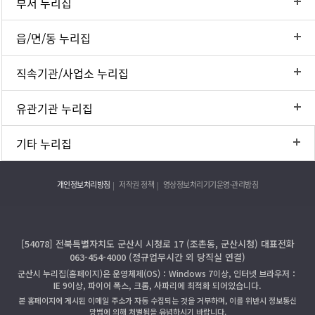
부서 누리집
읍/면/동 누리집
직속기관/사업소 누리집
유관기관 누리집
기타 누리집
개인정보처리방침
저작권 정책
영상정보처리기기운영·관리방침
[54078] 전북특별자치도 군산시 시청로 17 (조촌동, 군산시청) 대표전화
063-454-4000 (정규업무시간 외 당직실 연결)
군산시 누리집(홈페이지)은 운영체제(OS)：Windows 7이상, 인터넷 브라우저：
IE 9이상, 파이어 폭스, 크롬, 사파리에 최적화 되어있습니다.
본 홈페이지에 게시된 이메일 주소가 자동 수집되는 것을 거부하며, 이를 위반시 정보통신
망법에 의해 처벌됨을 유념하시기 바랍니다.