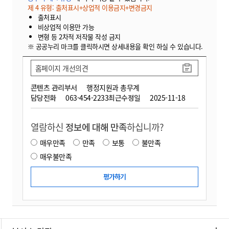
제 4 유형: 출처표시+상업적 이용금지+변경금지
출처표시
비상업적 이용만 가능
변형 등 2차적 저작물 작성 금지
※ 공공누리 마크를 클릭하시면 상세내용을 확인 하실 수 있습니다.
홈페이지 개선의견
콘텐츠 관리부서
행정지원과 총무계
담당전화
063-454-2233
최근수정일
2025-11-18
열람하신
정보에 대해 만족
하십니까?
매우만족
만족
보통
불만족
매우불만족