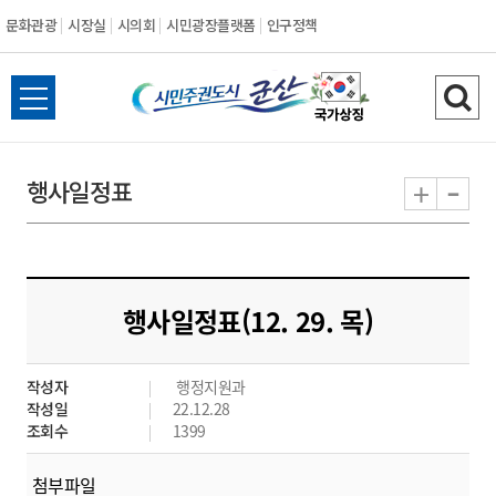
문화관광
시장실
시의회
시민광장플랫폼
인구정책
시
전
검
민
체
색
메
하
-
+
행사일정표
주
뉴
기
열
권
기
도
행사일정표(12. 29. 목)
시
작성자
행정지원과
군
작성일
22.12.28
조회수
1399
산
첨부파일