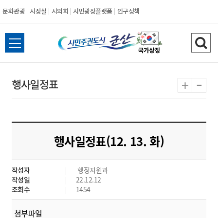
문화관광
시장실
시의회
시민광장플랫폼
인구정책
시
전
검
민
체
색
메
하
-
+
행사일정표
주
뉴
기
열
권
기
도
행사일정표(12. 13. 화)
시
작성자
행정지원과
군
작성일
22.12.12
조회수
1454
산
첨부파일