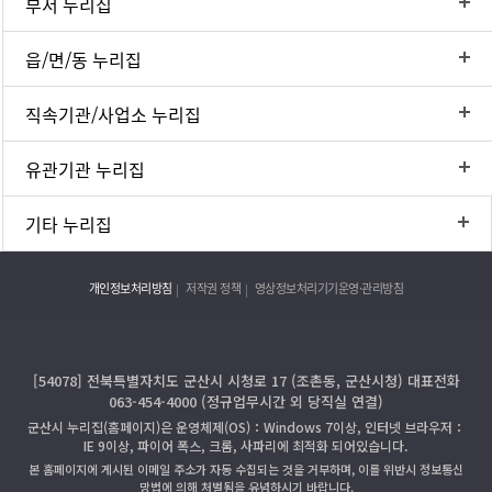
부서 누리집
읍/면/동 누리집
직속기관/사업소 누리집
유관기관 누리집
기타 누리집
개인정보처리방침
저작권 정책
영상정보처리기기운영·관리방침
[54078] 전북특별자치도 군산시 시청로 17 (조촌동, 군산시청) 대표전화
063-454-4000 (정규업무시간 외 당직실 연결)
군산시 누리집(홈페이지)은 운영체제(OS)：Windows 7이상, 인터넷 브라우저：
IE 9이상, 파이어 폭스, 크롬, 사파리에 최적화 되어있습니다.
본 홈페이지에 게시된 이메일 주소가 자동 수집되는 것을 거부하며, 이를 위반시 정보통신
망법에 의해 처벌됨을 유념하시기 바랍니다.