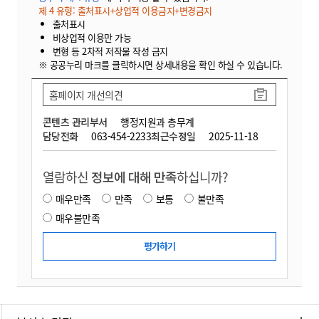
제 4 유형: 출처표시+상업적 이용금지+변경금지
출처표시
비상업적 이용만 가능
변형 등 2차적 저작물 작성 금지
※ 공공누리 마크를 클릭하시면 상세내용을 확인 하실 수 있습니다.
홈페이지 개선의견
콘텐츠 관리부서
행정지원과 총무계
담당전화
063-454-2233
최근수정일
2025-11-18
열람하신
정보에 대해 만족
하십니까?
매우만족
만족
보통
불만족
매우불만족