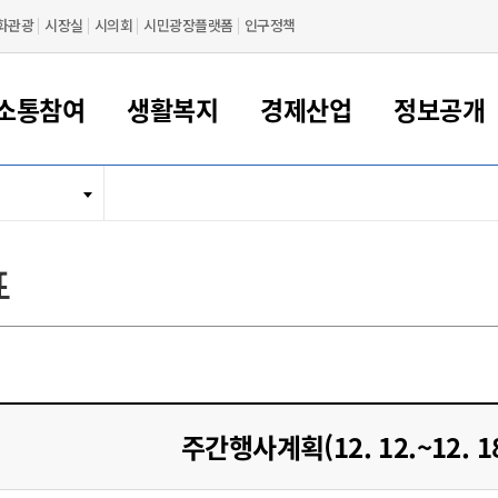
화관광
시장실
시의회
시민광장플랫폼
인구정책
소통참여
생활복지
경제산업
정보공개
새만금 해양거점도시 군산
정보공개 목록/청구
시민참여서비스
여권 민원
기업지원
교육
군산시 소개
군산시 관할권 주요논리
각종 신고/민원
사전정보공표
일자리/창업
차량 민원
상하수도
시청안내
새만금 관할구역 결
주민등록/인감/가
교통안내
기업목록
인사운영
SNS소식
여권발급안내
시민광장플랫폼
교육지원
투자기업 인센티브
정보공개 목록/청구
군산 현황
차량등록사업소 안내
하수도 계획
군산시 명장
사전정보공표
청사종합안내
주민등록/인감/가
시내버스
일반기업 목록
2022년도 통계
조직도
표
여권 서식
시장에게 바란다
평생교육
기업지원정책
군산의 역사
차량 신규/이전 등록
상수도시설
구인구직
수시공표
전화번호안내
각종서식
택시
사회적경제기업
2023년도 통계
업무
나의민원
학자금대출이자지원
경제 공지/서식
수상현황
저당권 설정/말소 등록
수질검사
청년뜰(청년센터/창업센터)
부서별 팩스번호
시외버스/고속버스
공장 검색
2024년도 통계
부서소
나도한마디
우리아이 꿈탐험 지원사업
기업애로해소SOS
자연지리특성
등록원부 열람/발급
상수도/하수도 요금
시청 오시는 길
철도/항공
2025년도 통계
부서별 
군산시사회적경제지원센터
칭찬합시다
시민정보화교육
강소연구개발특구
행정구역/행정지도
자동차 등록 서식
요금조회납부시스템
여객선
설문조사
부모학교예약시스템
자매결연/국제협력 도시
자동차 과태료 조회 및 납부
공공하수처리시설
교통 관련사이트
일자리 지원사업
주간행사계획(12. 12.~12. 
자원봉사참여
군산어린이시청
군산의 상징
자동차 정기(종합)검사 기
주정차단속 문자알
일자리지원센터
간조회 및 검사예약
스
전자민원창
적극행정
디지털배움터