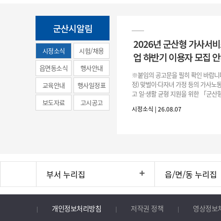
군산시알림
2026년 군산형 가사서
시정소식
시험/채용
업 하반기 이용자 모집 
(municipal
읍면동소식
행사안내
※붙임의 공고문을 필히 확인 바랍니다.
news)
정) 맞벌이·다자녀 가정 등의 가사노
교육안내
행사일정표
고 일·생활 균형 지원을 위한 「군산
보도자료
고시공고
원사업」하반기 이용자를 다음과 같
시정소식 | 26.08.07
니 많은 참여 바랍니다. 1
부서 누리집
읍/면/동 누리집
개인정보처리방침
저작권 정책
영상정보