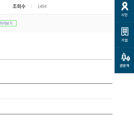
개
재정정보 공개
공공저작물
션
조회수
1494
시민
통계정보
행정규제개혁
소상공인 지원
미리보기
민방위/재난안전
시스템
행정규제개혁안내
고유가 피해지원금
민방위
규제신문고
군산사랑배달 배달의명수
기업
재난안전
규제입증요청
카드수수료 지원
풍수해보험
사
규제정보포털
소상공인지원
재해예방
관광객
관련기관 안내
군산시착한가격업소
시민대상보험
통계
영조물 배상보험
인 현황
군산시민 안전보험
군산시민 자전거보험
군산 상품
농업인안전보험 농가부담
 가이드북
금 지원사업