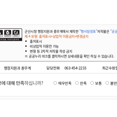
기부자 예우제
기부자 명예의 전당
기금사업
군산시 답례품
군산시청 행정지원과 총무계에서 제작한
"행사일정표"
저작물은
"공공
고향사랑기부제 소식
제 4 유형: 출처표시+상업적 이용금지+변경금지
출처표시
비상업적 이용만 가능
변형 등 2차적 저작물 작성 금지
※ 공공누리 마크를 클릭하시면 상세내용을 확인 하실 수 있습니다.
행정지원과 총무계
담당전화
063-454-2233
최근수정
에 대해 만족
하십니까?
매우만족
만족
보통
불만