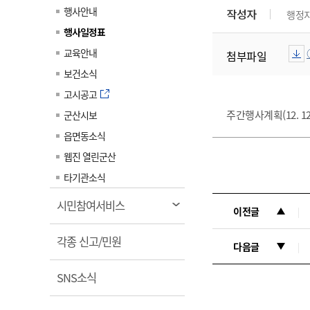
계약정보공개
행사안내
작성자
행정
전화번호안내
전화번호안내
전화번호안내
전화번호안내
전화번호안내
전화번호안내
전화번호안내
전화번호안내
군산시보
장사정보
행사일정표
입찰/계약정보
읍면동소식
주민복지 안내서
주요시책
수산업
찾아오시는길
찾아오시는길
찾아오시는길
찾아오시는길
찾아오시는길
찾아오시는길
찾아오시는길
찾아오시는길
교육안내
첨부파일
용역과제
민원편의제도
웹진 열린군산
시정계획
어업현황
보건소식
타기관소식
민원 1회방문 처리제
주요업무
수산물 안전정보
고시공고
어디서나 민원처리제
시정백서
주간행사계획(12. 12.
군산시보
군산수산물 소비촉진행사
상품권 구매 사용 및 관리
사전심사 청구제도
읍면동소식
군산 특화 수산물
민원인 후견인제
웹진 열린군산
복합민원 상담예약제
타기관소식
폐업신고 원스톱서비스
열
시민참여서비스
이전글
납세자 보호관제도
림
열
『안심상속』 원스톱 서비
각종 신고/민원
다음글
스
림
열
SNS소식
림