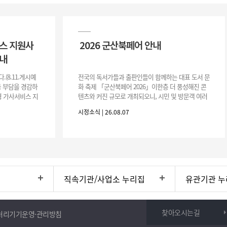
비스 지원사
2026 군산북페어 안내
안내
(8.11.게시예
전국의 독서가들과 출판인들이 함께하는 대표 도서 문
동 부담을 경감하
화 축제 「군산북페어 2026」이한층 더 풍성해진 콘
형 가사서비스 지
텐츠와 커진 규모로 개최되오니, 시민 및 방문객 여러
이 추가 모집하오
분의 많은 관심과 참여 바랍니다.□ 행사 개요행사 기
시정소식 | 26.08.07
간: 2026. 8. 28.
직속기관/사업소 누리집
유관기관 누
찾아오시는길
처리기기운영·관리방침