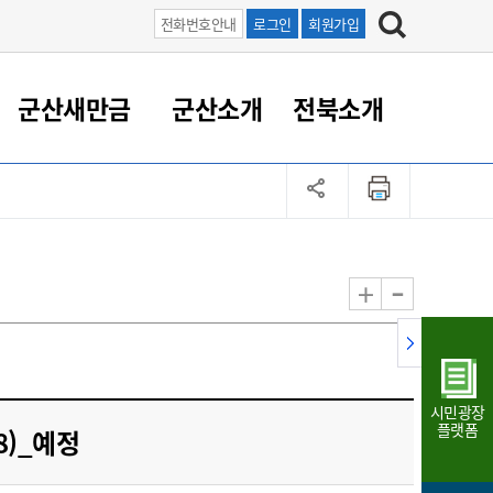
전화번호안내
로그인
회원가입
군산새만금
군산소개
전북소개
정 대응
족관계
부서/업무
RE100의 중심 새만금
도시/공원/주택
산업인프라
정책실명제
토지/건축
읍면동 안내
군산새만금 홍보 영상
조직운영6대지표
농업/축산업
도시재생
지방세
족관계
도시계획/지구단위계획
군산국가산업단지
정책실명제 안내
지방세
도시재생사업
민선8기 농업비전/발전방
공무원 정원
향
-
+
공원녹지
군산2국가산업단지
국민신청실명제안내
지방세환급금신청
도시재생(현장)지원센터
과장급이상 상위직 비율
농산물 유통
식
주택
새만금산업단지
정책실명제 중점관리 대상
지방세 상담챗봇
도시재생시설 현황
공무원 1인당 주민수
가축방역
자료실
자유무역지역
도시재생 공지/행사
현장공무원 비율
동물복지
지방산업단지
재정규모대비 인건비운영
시민광장
농공단지
실국본부수
플랫폼
18)_예정
림 서비
산업단지 지도
내고장 알리미
구
항만/여객/공항/철도/컨벤