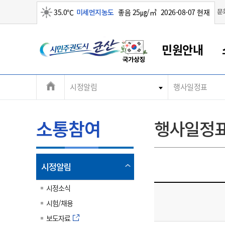
맑음
문
35.0℃
미세먼지농도
좋음 25㎍/㎥
2026-08-07 현재
시
민원안내
민
전
시정알림
행사일정표
군산새만금
민원안내
소통참여
생활복지
경제산업
정보공개
군산소개
전북소개
주
군산에서 시작되는 새만금
전북특별자치도 소개
군산사랑상품권
민원창구안내
정보공개제도
복지/보건
시정알림
군산시 비전
체
권
민원이용안내
시정소식
인구정책
상품권 안내
제도안내
전북특별자치도란?
메
소통참여
행사일정
민원수수료
시험/채용
통합돌봄
상품권 공지사항
비공개대상정보
전북특별자치도 용어 Q&A
뉴
도
종합민원창구
보도자료
주민복지
상품권 Q&A
불복구제절차
자료실
시
아름다운 배려창구
행사안내
아동/청소년
상품권 이용규약
수수료
열
시정알림
홍보영상 게시판
토지정보민원창구
행사일정표
여성/가족
판매대행점 조회
정보공개서식
림
군
대표전화
대표전화
대표전화
대표전화
대표전화
대표전화
대표전화
대표전화
063-454-4000
063-454-4000
063-454-4000
063-454-4000
063-454-4000
063-454-4000
063-454-4000
063-454-4000
시정소식
무인민원발급기
교육안내
노인복지
지류상품권 재고조회
시험/채용
산
보건소식
장애인복지
부서 및 담당자 연락처
부서 및 담당자 연락처
부서 및 담당자 연락처
부서 및 담당자 연락처
부서 및 담당자 연락처
부서 및 담당자 연락처
부서 및 담당자 연락처
부서 및 담당자 연락처
보도자료
고시공고
사회서비스(바우처)