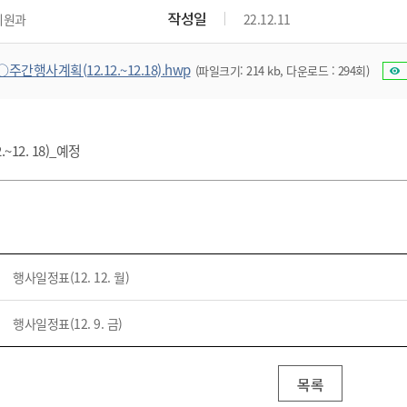
위원회 현황
공공데이터 개방
업무추진비공
군산시 무상교통
작성일
지원과
22.12.11
공부의 명수
정부24
위원회 명단공개
공공데이터 개방
예산/재정
법률정보
국민신문고
건설
부동산
에너지
○주간행사계획(12.12.~12.18).hwp
(파일크기: 214 kb, 다운로드 : 294회)
환경
청소
위생
위원회 회의록 공개
공공데이터 수요조사
민원편람/서식
한눈에 서비스
전자가족관계등록
예산안내
조례규칙 입법예고
경제동향
도로/가로등
부동산 정보
태양광
환경선언문
청소정보
공중위생
재정공시
조례규칙 입법예고(구)
물가정보
자전거
주소/건축/지적/지리정보
가스/석유
인터넷등기소
환경기본정보
대형폐기물 배출신고
위생용품 제조업
결산보고서
법률정보 관련사이트
사회조사
~12. 18)_예정
조상땅찾기
국세청홈택스
화학물질 관리지도
공모사업
생활쓰레기 처리요령
식품위생
중기지방재정계획
사업체조
위택스
미세먼지 대응
음식물쓰레기 처리요령
문화 콘텐츠업
투자심사
통계연보
부동산통합민원
환경영향평가
폐기물 처리시설 현황
예산낭비신고
청년통계
체육
공공데이터포털
석면해체 건축물정보
보조금 부정수급 신고
주민등록
새올전자민원창구
행사일정표(12. 12. 월)
체육시설 안내
환경오염업소 공개
공유재산
체류외국
군산시체육회
환경 관련사이트
재정용어사전
행사일정표(12. 9. 금)
생활체육 공지
군산시 고향사랑기부제
고향사랑기부제 소개
군산상품
목록