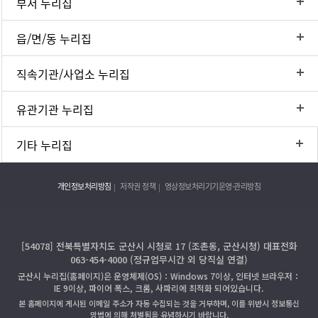
부서 누리집
읍/면/동 누리집
직속기관/사업소 누리집
유관기관 누리집
기타 누리집
개인정보처리방침
저작권 정책
영상정보처리기기운영·관리방침
[54078] 전북특별자치도 군산시 시청로 17 (조촌동, 군산시청) 대표전화
063-454-4000 (정규업무시간 외 당직실 연결)
군산시 누리집(홈페이지)은 운영체제(OS)：Windows 7이상, 인터넷 브라우저：
IE 9이상, 파이어 폭스, 크롬, 사파리에 최적화 되어있습니다.
본 홈페이지에 게시된 이메일 주소가 자동 수집되는 것을 거부하며, 이를 위반시 정보통신
망법에 의해 처벌됨을 유념하시기 바랍니다.