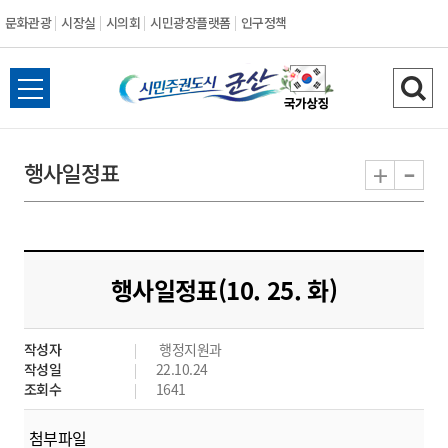
문화관광
시장실
시의회
시민광장플랫폼
인구정책
시
전
검
민
체
색
메
하
-
+
행사일정표
주
뉴
기
열
권
기
도
행사일정표(10. 25. 화)
시
작성자
행정지원과
군
작성일
22.10.24
조회수
1641
산
첨부파일