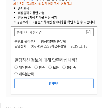
제 4 유형: 출처표시+상업적 이용금지+변경금지
출처표시
비상업적 이용만 가능
변형 등 2차적 저작물 작성 금지
※ 공공누리 마크를 클릭하시면 상세내용을 확인 하실 수 있습니다.
홈페이지 개선의견
콘텐츠 관리부서
행정지원과 총무계
담당전화
063-454-2233
최근수정일
2025-11-18
열람하신
정보에 대해 만족
하십니까?
매우만족
만족
보통
불만족
매우불만족