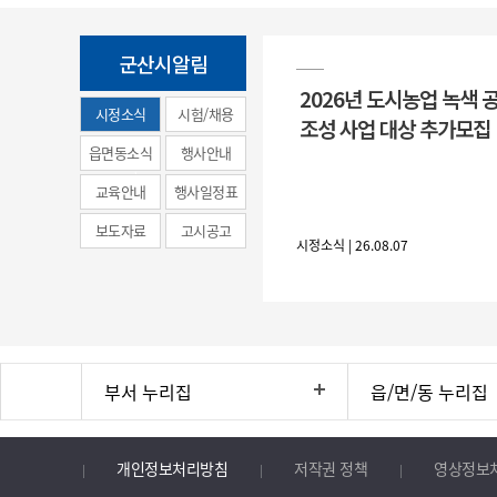
군산시알림
2026년 도시농업 녹색 
시정소식
시험/채용
조성 사업 대상 추가모집
(municipal
읍면동소식
행사안내
news)
교육안내
행사일정표
보도자료
고시공고
시정소식 | 26.08.07
부서 누리집
읍/면/동 누리집
개인정보처리방침
저작권 정책
영상정보