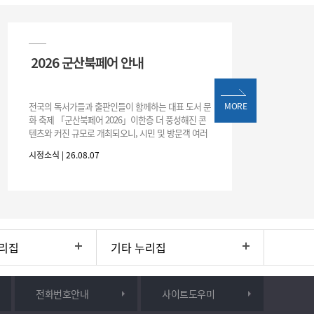
2026 군산북페어 안내
전국의 독서가들과 출판인들이 함께하는 대표 도서 문
MORE
화 축제 「군산북페어 2026」이한층 더 풍성해진 콘
텐츠와 커진 규모로 개최되오니, 시민 및 방문객 여러
분의 많은 관심과 참여 바랍니다.□ 행사 개요행사 기
시정소식 | 26.08.07
간: 2026. 8. 28.
리집
기타 누리집
전화번호안내
사이트도우미