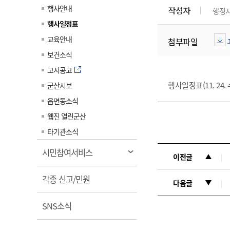
계약정보공개
행사안내
작성자
행정
전화번호안내
전화번호안내
전화번호안내
전화번호안내
전화번호안내
전화번호안내
전화번호안내
전화번호안내
군산시보
장사정보
행사일정표
입찰/계약정보
읍면동소식
주민복지 안내서
주요시책
수산업
찾아오시는길
찾아오시는길
찾아오시는길
찾아오시는길
찾아오시는길
찾아오시는길
찾아오시는길
찾아오시는길
교육안내
첨부파일
용역과제
민원편의제도
웹진 열린군산
시정계획
어업현황
보건소식
타기관소식
민원 1회방문 처리제
주요업무
수산물 안전정보
고시공고
어디서나 민원처리제
시정백서
행사일정표(11. 24. 
군산시보
군산수산물 소비촉진행사
상품권 구매 사용 및 관리
사전심사 청구제도
읍면동소식
군산 특화 수산물
민원인 후견인제
웹진 열린군산
복합민원 상담예약제
타기관소식
폐업신고 원스톱서비스
열
시민참여서비스
이전글
납세자 보호관제도
림
열
『안심상속』 원스톱 서비
각종 신고/민원
다음글
스
림
열
SNS소식
림