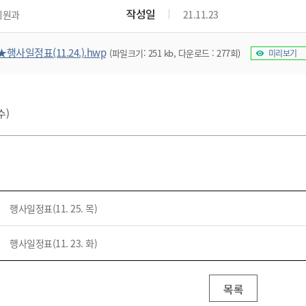
위원회 현황
공공데이터 개방
업무추진비공
군산시 무상교통
작성일
지원과
21.11.23
공부의 명수
정부24
위원회 명단공개
공공데이터 개방
예산/재정
법률정보
국민신문고
건설
부동산
에너지
★행사일정표(11.24.).hwp
(파일크기: 251 kb, 다운로드 : 277회)
미리보기
환경
청소
위생
위원회 회의록 공개
공공데이터 수요조사
민원편람/서식
한눈에 서비스
전자가족관계등록
예산안내
조례규칙 입법예고
경제동향
도로/가로등
부동산 정보
태양광
환경선언문
청소정보
공중위생
재정공시
조례규칙 입법예고(구)
물가정보
자전거
주소/건축/지적/지리정보
가스/석유
인터넷등기소
환경기본정보
대형폐기물 배출신고
위생용품 제조업
결산보고서
법률정보 관련사이트
사회조사
수)
조상땅찾기
국세청홈택스
화학물질 관리지도
공모사업
생활쓰레기 처리요령
식품위생
중기지방재정계획
사업체조
위택스
미세먼지 대응
음식물쓰레기 처리요령
문화 콘텐츠업
투자심사
통계연보
부동산통합민원
환경영향평가
폐기물 처리시설 현황
예산낭비신고
청년통계
체육
공공데이터포털
석면해체 건축물정보
보조금 부정수급 신고
주민등록
새올전자민원창구
행사일정표(11. 25. 목)
체육시설 안내
환경오염업소 공개
공유재산
체류외국
군산시체육회
환경 관련사이트
재정용어사전
행사일정표(11. 23. 화)
생활체육 공지
군산시 고향사랑기부제
고향사랑기부제 소개
군산상품
목록