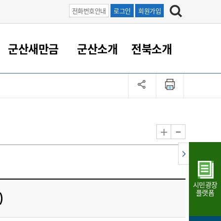
전화번호안내
로그인
회원가입
군산새만금
군산소개
전북소개
정 대응
족관계
부서/업무
RE100의 중심 새만금
도시/공원/주택
산업인프라
정책실명제
토지/건축
읍면동 안내
군산새만금 홍보 영상
조직운영6대지표
농업/축산업
도시재생
지방세
족관계
도시계획/지구단위계획
군산국가산업단지
정책실명제 안내
지방세
도시재생사업
민선8기 농업비전/발전방
공무원 정원
향
-
+
공원녹지
군산2국가산업단지
국민신청실명제안내
지방세환급금신청
도시재생(현장)지원센터
과장급이상 상위직 비율
농산물 유통
식
주택
새만금산업단지
정책실명제 중점관리 대상
지방세 상담챗봇
도시재생시설 현황
공무원 1인당 주민수
가축방역
자료실
자유무역지역
도시재생 공지/행사
현장공무원 비율
동물복지
지방산업단지
재정규모대비 인건비운영
시민광장
농공단지
실국본부수
플랫폼
)
림 서비
산업단지 지도
내고장 알리미
구
항만/여객/공항/철도/컨벤