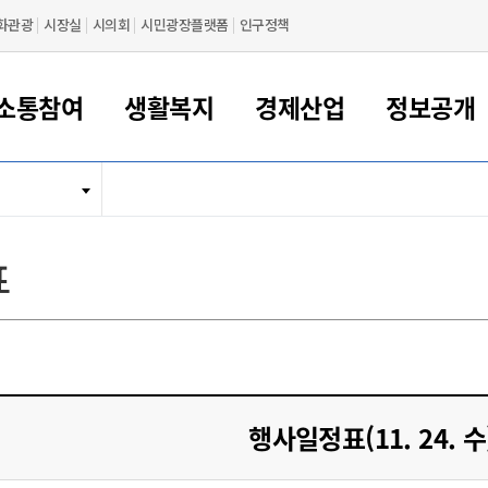
화관광
시장실
시의회
시민광장플랫폼
인구정책
소통참여
생활복지
경제산업
정보공개
새만금 해양거점도시 군산
정보공개 목록/청구
시민참여서비스
여권 민원
기업지원
교육
군산시 소개
군산시 관할권 주요논리
각종 신고/민원
사전정보공표
일자리/창업
차량 민원
상하수도
시청안내
새만금 관할구역 결
주민등록/인감/가
교통안내
기업목록
인사운영
SNS소식
여권발급안내
시민광장플랫폼
교육지원
투자기업 인센티브
정보공개 목록/청구
군산 현황
차량등록사업소 안내
하수도 계획
군산시 명장
사전정보공표
청사종합안내
주민등록/인감/가
시내버스
일반기업 목록
2022년도 통계
조직도
표
여권 서식
시장에게 바란다
평생교육
기업지원정책
군산의 역사
차량 신규/이전 등록
상수도시설
구인구직
수시공표
전화번호안내
각종서식
택시
사회적경제기업
2023년도 통계
업무
나의민원
학자금대출이자지원
경제 공지/서식
수상현황
저당권 설정/말소 등록
수질검사
청년뜰(청년센터/창업센터)
부서별 팩스번호
시외버스/고속버스
공장 검색
2024년도 통계
부서소
나도한마디
우리아이 꿈탐험 지원사업
기업애로해소SOS
자연지리특성
등록원부 열람/발급
상수도/하수도 요금
시청 오시는 길
철도/항공
2025년도 통계
부서별 
군산시사회적경제지원센터
칭찬합시다
시민정보화교육
강소연구개발특구
행정구역/행정지도
자동차 등록 서식
요금조회납부시스템
여객선
설문조사
부모학교예약시스템
자매결연/국제협력 도시
자동차 과태료 조회 및 납부
공공하수처리시설
교통 관련사이트
일자리 지원사업
행사일정표(11. 24. 수
자원봉사참여
군산어린이시청
군산의 상징
자동차 정기(종합)검사 기
주정차단속 문자알
일자리지원센터
간조회 및 검사예약
스
전자민원창
적극행정
디지털배움터