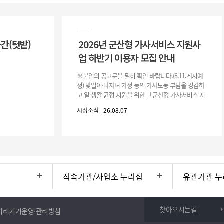
공간(텃밭)
2026년 군산형 가사서비스 지원사
업 하반기 이용자 모집 안내
※붙임의 공고문을 필히 확인 바랍니다.(8.11.게시예
정) 맞벌이·다자녀 가정 등의 가사노동 부담을 경감하
고 일·생활 균형 지원을 위한 「군산형 가사서비스 지
원사업」하반기 이용자를 다음과 같이 추가 모집하오
시정소식 | 26.08.07
니 많은 참여 바랍니다. 1
직속기관/사업소 누리집
유관기관 누
찾아오시는길
처리기기운영·관리방침