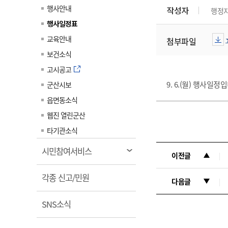
계약정보공개
행사안내
작성자
행정
전화번호안내
전화번호안내
전화번호안내
전화번호안내
전화번호안내
전화번호안내
전화번호안내
전화번호안내
군산시보
장사정보
행사일정표
입찰/계약정보
읍면동소식
주민복지 안내서
주요시책
수산업
찾아오시는길
찾아오시는길
찾아오시는길
찾아오시는길
찾아오시는길
찾아오시는길
찾아오시는길
찾아오시는길
교육안내
첨부파일
용역과제
민원편의제도
웹진 열린군산
시정계획
어업현황
보건소식
타기관소식
민원 1회방문 처리제
주요업무
수산물 안전정보
고시공고
어디서나 민원처리제
시정백서
9. 6.(월) 행사일정
군산시보
군산수산물 소비촉진행사
상품권 구매 사용 및 관리
사전심사 청구제도
읍면동소식
군산 특화 수산물
민원인 후견인제
웹진 열린군산
복합민원 상담예약제
타기관소식
폐업신고 원스톱서비스
열
시민참여서비스
이전글
납세자 보호관제도
림
열
『안심상속』 원스톱 서비
각종 신고/민원
다음글
스
림
열
SNS소식
림