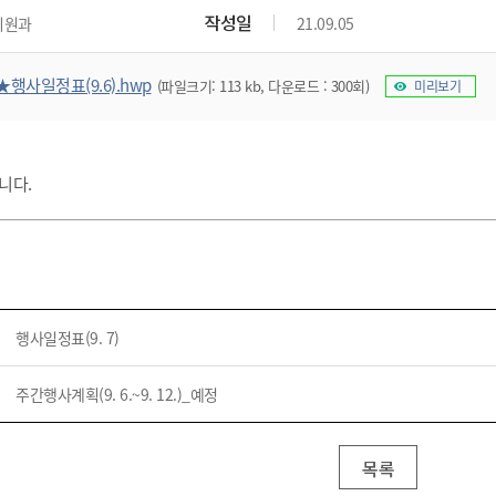
위원회 현황
공공데이터 개방
업무추진비공
군산시 무상교통
작성일
지원과
21.09.05
공부의 명수
정부24
위원회 명단공개
공공데이터 개방
예산/재정
법률정보
국민신문고
건설
부동산
에너지
★행사일정표(9.6).hwp
(파일크기: 113 kb, 다운로드 : 300회)
미리보기
환경
청소
위생
위원회 회의록 공개
공공데이터 수요조사
민원편람/서식
한눈에 서비스
전자가족관계등록
예산안내
조례규칙 입법예고
경제동향
도로/가로등
부동산 정보
태양광
환경선언문
청소정보
공중위생
재정공시
조례규칙 입법예고(구)
물가정보
자전거
주소/건축/지적/지리정보
가스/석유
인터넷등기소
환경기본정보
대형폐기물 배출신고
위생용품 제조업
결산보고서
법률정보 관련사이트
사회조사
입니다.
조상땅찾기
국세청홈택스
화학물질 관리지도
공모사업
생활쓰레기 처리요령
식품위생
중기지방재정계획
사업체조
위택스
미세먼지 대응
음식물쓰레기 처리요령
문화 콘텐츠업
투자심사
통계연보
부동산통합민원
환경영향평가
폐기물 처리시설 현황
예산낭비신고
청년통계
체육
공공데이터포털
석면해체 건축물정보
보조금 부정수급 신고
주민등록
새올전자민원창구
행사일정표(9. 7)
체육시설 안내
환경오염업소 공개
공유재산
체류외국
군산시체육회
환경 관련사이트
재정용어사전
주간행사계획(9. 6.~9. 12.)_예정
생활체육 공지
군산시 고향사랑기부제
고향사랑기부제 소개
군산상품
목록