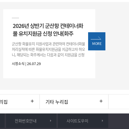
2026년 상반기 군산항 컨테이너화
물 유치지원금 신청 안내(화주
군산항 화물유치 지원사업과 관련하여 컨테이너화물
MORE
처리실적에 따른 화물유치지원금을 지급하고자 하오
니, 해당되는 화주께서는 다음과 같이 지원금을 신청
하시기 바랍니다. 1. 해당기간 : ‘25. 11. 1. ~ '26. 4. 30.
시정소식 | 26.07.29
(6개월
리집
기타 누리집
전화번호안내
사이트도우미