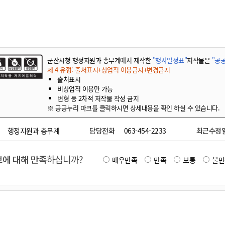
기부자 예우제
기부자 명예의 전당
기금사업
군산시 답례품
군산시청 행정지원과 총무계에서 제작한
"행사일정표"
저작물은
"공공
고향사랑기부제 소식
제 4 유형: 출처표시+상업적 이용금지+변경금지
출처표시
비상업적 이용만 가능
변형 등 2차적 저작물 작성 금지
※ 공공누리 마크를 클릭하시면 상세내용을 확인 하실 수 있습니다.
행정지원과 총무계
담당전화
063-454-2233
최근수정
에 대해 만족
하십니까?
매우만족
만족
보통
불만