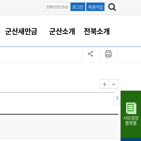
전화번호안내
로그인
회원가입
군산새만금
군산소개
전북소개
정 대응
족관계
부서/업무
RE100의 중심 새만금
도시/공원/주택
산업인프라
정책실명제
토지/건축
읍면동 안내
군산새만금 홍보 영상
조직운영6대지표
농업/축산업
도시재생
지방세
족관계
도시계획/지구단위계획
군산국가산업단지
정책실명제 안내
지방세
도시재생사업
민선8기 농업비전/발전방
공무원 정원
향
-
+
공원녹지
군산2국가산업단지
국민신청실명제안내
지방세환급금신청
도시재생(현장)지원센터
과장급이상 상위직 비율
농산물 유통
식
주택
새만금산업단지
정책실명제 중점관리 대상
지방세 상담챗봇
도시재생시설 현황
공무원 1인당 주민수
가축방역
자료실
자유무역지역
도시재생 공지/행사
현장공무원 비율
동물복지
지방산업단지
재정규모대비 인건비운영
시민광장
농공단지
실국본부수
플랫폼
림 서비
산업단지 지도
내고장 알리미
구
항만/여객/공항/철도/컨벤