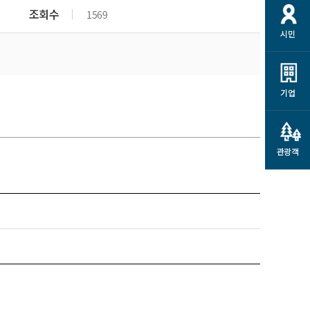
개
재정정보 공개
공공저작물
션
조회수
1569
시민
통계정보
행정규제개혁
소상공인 지원
민방위/재난안전
시스템
행정규제개혁안내
고유가 피해지원금
민방위
규제신문고
군산사랑배달 배달의명수
기업
재난안전
규제입증요청
카드수수료 지원
풍수해보험
사
규제정보포털
소상공인지원
재해예방
관광객
관련기관 안내
군산시착한가격업소
시민대상보험
통계
영조물 배상보험
인 현황
군산시민 안전보험
군산시민 자전거보험
군산 상품
농업인안전보험 농가부담
 가이드북
금 지원사업