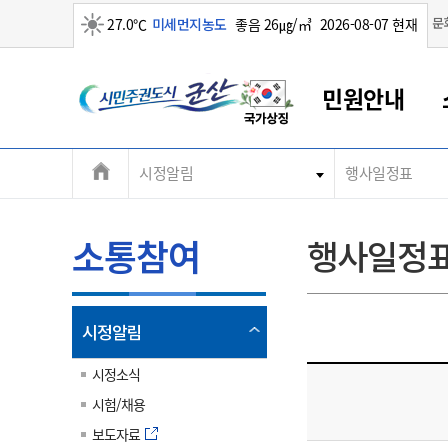
맑음
문
27.0℃
미세먼지농도
좋음 26㎍/㎥
2026-08-07 현재
시
민원안내
민
전
시정알림
행사일정표
군산새만금
민원안내
소통참여
생활복지
경제산업
정보공개
군산소개
전북소개
주
군산에서 시작되는 새만금
전북특별자치도 소개
군산사랑상품권
민원창구안내
정보공개제도
복지/보건
시정알림
군산시 비전
체
권
민원이용안내
시정소식
인구정책
상품권 안내
제도안내
전북특별자치도란?
메
소통참여
행사일정
민원수수료
시험/채용
통합돌봄
상품권 공지사항
비공개대상정보
전북특별자치도 용어 Q&A
뉴
도
종합민원창구
보도자료
주민복지
상품권 Q&A
불복구제절차
자료실
시
아름다운 배려창구
행사안내
아동/청소년
상품권 이용규약
수수료
열
시정알림
홍보영상 게시판
토지정보민원창구
행사일정표
여성/가족
판매대행점 조회
정보공개서식
림
군
대표전화
대표전화
대표전화
대표전화
대표전화
대표전화
대표전화
대표전화
063-454-4000
063-454-4000
063-454-4000
063-454-4000
063-454-4000
063-454-4000
063-454-4000
063-454-4000
시정소식
무인민원발급기
교육안내
노인복지
지류상품권 재고조회
시험/채용
산
보건소식
장애인복지
부서 및 담당자 연락처
부서 및 담당자 연락처
부서 및 담당자 연락처
부서 및 담당자 연락처
부서 및 담당자 연락처
부서 및 담당자 연락처
부서 및 담당자 연락처
부서 및 담당자 연락처
보도자료
고시공고
사회서비스(바우처)