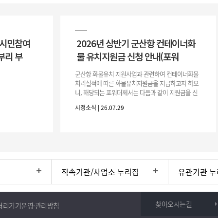
 시민참여
2026년 상반기 군산항 컨테이너화
부리 부
물 유치지원금 신청 안내(포워
군산항 화물유치 지원사업과 관련하여 컨테이너화물
처리실적에 따른 화물유치지원금을 지급하고자 하오
니, 해당되는 포워더께서는 다음과 같이 지원금을 신
청하시기 바랍니다. 1. 해당기간 : ‘25. 11. 1. ~ '26. 4.
시정소식 | 26.07.29
30.(6개
직속기관/사업소 누리집
유관기관 누
찾아오시는길
처리기기운영·관리방침