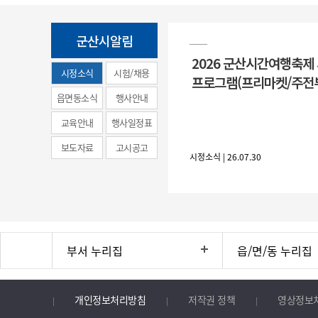
군산시알림
2026 군산시간여행축제
시정소식
시험/채용
프로그램(프리마켓/주전
(municipal
읍면동소식
행사안내
news)
교육안내
행사일정표
보도자료
고시공고
시정소식 | 26.07.30
부서 누리집
읍/면/동 누리집
개인정보처리방침
저작권 정책
영상정보