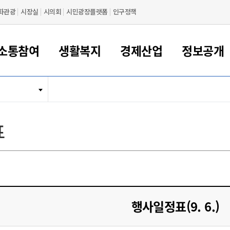
화관광
시장실
시의회
시민광장플랫폼
인구정책
소통참여
생활복지
경제산업
정보공개
새만금 해양거점도시 군산
정보공개 목록/청구
시민참여서비스
여권 민원
기업지원
교육
군산시 소개
군산시 관할권 주요논리
각종 신고/민원
사전정보공표
일자리/창업
차량 민원
상하수도
시청안내
새만금 관할구역 결
주민등록/인감/가
교통안내
기업목록
인사운영
SNS소식
여권발급안내
시민광장플랫폼
교육지원
투자기업 인센티브
정보공개 목록/청구
군산 현황
차량등록사업소 안내
하수도 계획
군산시 명장
사전정보공표
청사종합안내
주민등록/인감/가
시내버스
일반기업 목록
2022년도 통계
조직도
표
여권 서식
시장에게 바란다
평생교육
기업지원정책
군산의 역사
차량 신규/이전 등록
상수도시설
구인구직
수시공표
전화번호안내
각종서식
택시
사회적경제기업
2023년도 통계
업무
나의민원
학자금대출이자지원
경제 공지/서식
수상현황
저당권 설정/말소 등록
수질검사
청년뜰(청년센터/창업센터)
부서별 팩스번호
시외버스/고속버스
공장 검색
2024년도 통계
부서소
나도한마디
우리아이 꿈탐험 지원사업
기업애로해소SOS
자연지리특성
등록원부 열람/발급
상수도/하수도 요금
시청 오시는 길
철도/항공
2025년도 통계
부서별 
군산시사회적경제지원센터
칭찬합시다
시민정보화교육
강소연구개발특구
행정구역/행정지도
자동차 등록 서식
요금조회납부시스템
여객선
설문조사
부모학교예약시스템
자매결연/국제협력 도시
자동차 과태료 조회 및 납부
공공하수처리시설
교통 관련사이트
일자리 지원사업
행사일정표(9. 6.)
자원봉사참여
군산어린이시청
군산의 상징
자동차 정기(종합)검사 기
주정차단속 문자알
일자리지원센터
간조회 및 검사예약
스
전자민원창
적극행정
디지털배움터