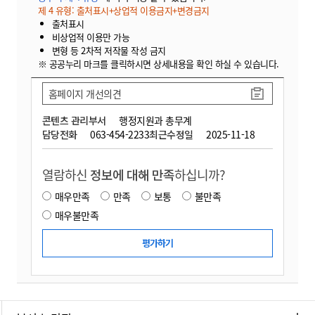
제 4 유형: 출처표시+상업적 이용금지+변경금지
출처표시
비상업적 이용만 가능
변형 등 2차적 저작물 작성 금지
※ 공공누리 마크를 클릭하시면 상세내용을 확인 하실 수 있습니다.
홈페이지 개선의견
콘텐츠 관리부서
행정지원과 총무계
담당전화
063-454-2233
최근수정일
2025-11-18
열람하신
정보에 대해 만족
하십니까?
매우만족
만족
보통
불만족
매우불만족