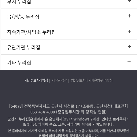
부서 누리집
읍/면/동 누리집
직속기관/사업소 누리집
유관기관 누리집
기타 누리집
개인정보처리방침
저작권 정책
영상정보처리기기운영·관리방침
[54078] 전북특별자치도 군산시 시청로 17 (조촌동, 군산시청) 대표전화
063-454-4000 (정규업무시간 외 당직실 연결)
군산시 누리집(홈페이지)은 운영체제(OS)：Windows 7이상, 인터넷 브라우저：
IE 9이상, 파이어 폭스, 크롬, 사파리에 최적화 되어있습니다.
본 홈페이지에 게시된 이메일 주소가 자동 수집되는 것을 거부하며, 이를 위반시 정보통신
망법에 의해 처벌됨을 유념하시기 바랍니다.