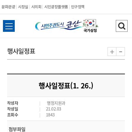
문화관광
시장실
시의회
시민광장플랫폼
인구정책
시
전
검
민
체
색
메
하
-
+
행사일정표
주
뉴
기
열
권
기
도
행사일정표(1. 26.)
시
작성자
행정지원과
군
작성일
21.02.03
조회수
1843
산
첨부파일